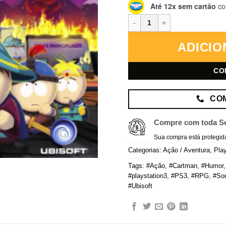
Até 12x sem cartão
co
South Park: The Stick of Truth 
ADICIO
CO
CO
Compre com toda S
Sua compra está protegid
Categorias:
Ação / Aventura
,
Play
Tags:
#Ação
,
#Cartman
,
#Humor
#playstation3
,
#PS3
,
#RPG
,
#So
#Ubisoft