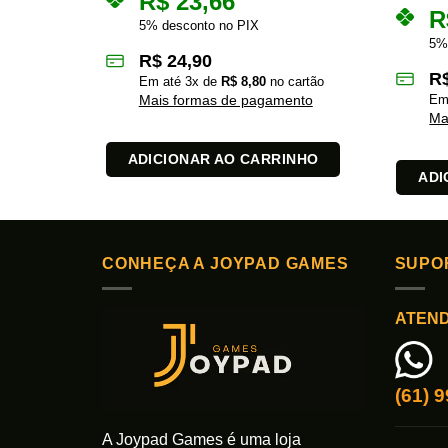
R$
23,66
R
5% desconto no PIX
5%
R$
24,90
R
Em até
3
x de
R$
8,80
no cartão
Mais formas de pagamento
Em
Ma
ADICIONAR AO CARRINHO
ADI
CONHEÇA A JOYPAD GAMES
SUPO
ATEN
(61) 
A Joypad Games é uma loja