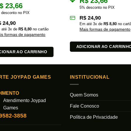
R$
23,66
$
23,66
5% desconto no PIX
 desconto no PIX
R$
24,90
$
24,90
Em até
3
x de
R$
8,80
no cart
 até
3
x de
R$
8,80
no cartão
Mais formas de pagamento
is formas de pagamento
ADICIONAR AO CARRINH
CIONAR AO CARRINHO
RTE JOYPAD GAMES
INSTITUCIONAL
DIMENTO
Quem Somos
Atendimento Joypad
Fale Conosco
Games
99582-3858
Política de Privacidade