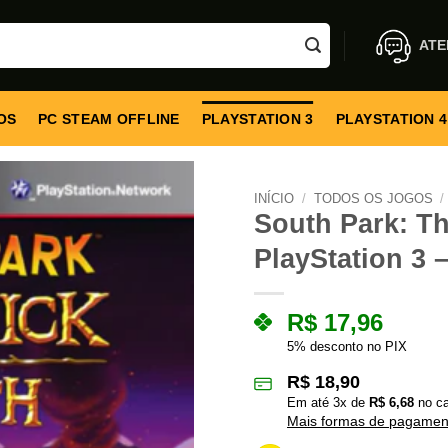
ATE
OS
PC STEAM OFFLINE
PLAYSTATION 3
PLAYSTATION 4
INÍCIO
/
TODOS OS JOGOS
/
South Park: Th
PlayStation 3 –
R$
17,96
5% desconto no PIX
R$
18,90
Em até
3
x de
R$
6,68
no ca
Mais formas de pagamen