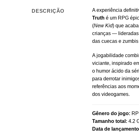
A experiência definit
DESCRIÇÃO
Truth
é um RPG épico
(
New Kid
) que acaba
crianças — liderada
das cuecas e zumbis
A jogabilidade comb
viciante, inspirado 
o humor ácido da sér
para derrotar inimig
referências aos mome
dos videogames.
Gênero do jogo:
RPG
Tamanho total:
4.2 
Data de lançamento 