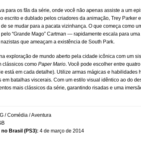
iva para os fãs da série, onde você não apenas assiste a um ep
 escrito e dublado pelos criadores da animação, Trey Parker 
 de se mudar para a pacata vizinhança. O que começa como um
s pelo “Grande Mago” Cartman — rapidamente escala para uma 
 nazistas que ameaçam a existência de South Park.
ina exploração de mundo aberto pela cidade icônica com um s
em clássicos como
Paper Mario
. Você pode escolher entre quatro
ie está em cada detalhe). Utilize armas mágicas e habilidades 
os em batalhas viscerais. Com um estilo visual idêntico ao do d
ntos mais clássicos da série, garantindo risadas e uma imersão 
 / Comédia / Aventura
GB
no Brasil (PS3):
4 de março de 2014