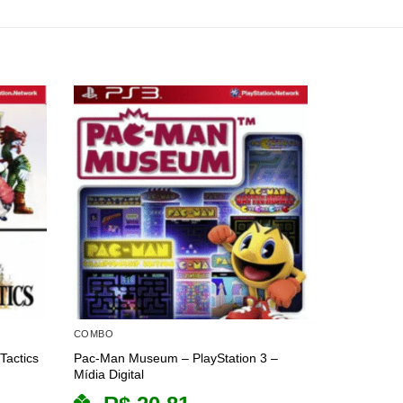
COMBO
COMBO
Tactics
Pac-Man Museum – PlayStation 3 –
NBA Jam: On
Mídia Digital
Pack – PlayS