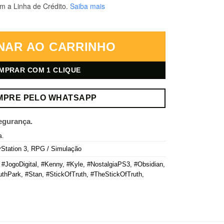
m a Linha de Crédito.
Saiba mais
– PlayStation 3 – Mídia Digital quantidade
NAR AO CARRINHO
MPRAR COM 1 CLIQUE
MPRE PELO WHATSAPP
egurança.
a.
Station 3
,
RPG / Simulação
,
#JogoDigital
,
#Kenny
,
#Kyle
,
#NostalgiaPS3
,
#Obsidian
,
uthPark
,
#Stan
,
#StickOfTruth
,
#TheStickOfTruth
,