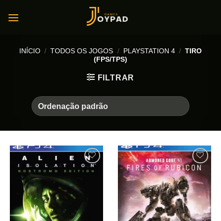
Skip
to
content
INÍCIO
/
TODOS OS JOGOS
/
PLAYSTATION 4
/
TIRO
(FPS/TPS)
FILTRAR