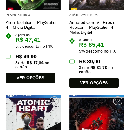
PLAYSTATION 4
AÇÃO / AVENTURA
Alien: Isolation – PlayStation
Armored Core VI: Fires of
4 – Mídia Digital
Rubicon – PlayStation 4 –
Mídia Digital
A partir de
R$
47,41
A partir de
R$
85,41
5% desconto no PIX
5% desconto no PIX
R$
49,90
R$
89,90
3
x de
R$
17,64
no
cartão
3
x de
R$
31,78
no
cartão
VER OPÇÕES
VER OPÇÕES
Este
Este
produto
produto
tem
tem
várias
várias
variantes.
variantes.
As
As
opções
opções
podem