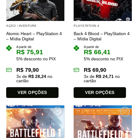
podem
ser
ser
escolhidas
escolhidas
na
na
página
AÇÃO / AVENTURA
PLAYSTATION 4
página
do
Atomic Heart – PlayStation 4
Back 4 Blood – PlayStation 4
do
produto
– Mídia Digital
– Mídia Digital
produto
A partir de
A partir de
R$
75,91
R$
66,41
5% desconto no PIX
5% desconto no PIX
R$
79,90
R$
69,90
3
x de
R$
28,24
no
3
x de
R$
24,71
no
cartão
cartão
VER OPÇÕES
VER OPÇÕES
Este
Este
produto
produto
tem
tem
várias
várias
variantes.
variantes.
As
As