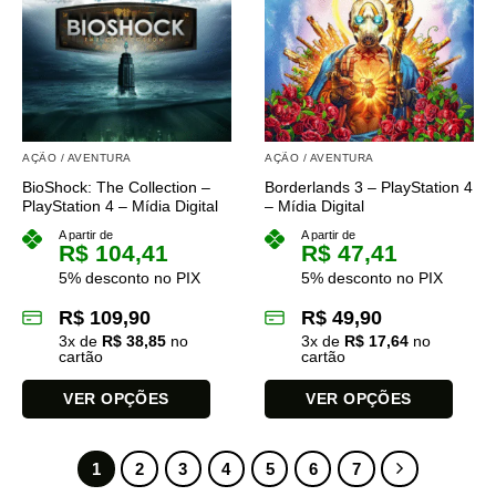
variantes.
variantes.
As
As
opções
opções
podem
podem
ser
ser
escolhidas
escolhidas
na
na
AÇÃO / AVENTURA
AÇÃO / AVENTURA
página
página
BioShock: The Collection –
Borderlands 3 – PlayStation 4
do
do
PlayStation 4 – Mídia Digital
– Mídia Digital
produto
produto
A partir de
A partir de
R$
104,41
R$
47,41
5% desconto no PIX
5% desconto no PIX
R$
109,90
R$
49,90
3
x de
R$
38,85
no
3
x de
R$
17,64
no
cartão
cartão
VER OPÇÕES
VER OPÇÕES
Este
Este
produto
produto
1
2
3
4
5
6
7
tem
tem