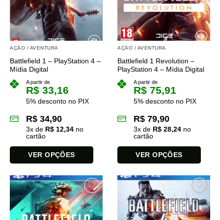
opções
opções
podem
podem
ser
ser
escolhidas
escolhidas
na
na
AÇÃO / AVENTURA
AÇÃO / AVENTURA
página
página
Battlefield 1 – PlayStation 4 –
Battlefield 1 Revolution –
do
do
Mídia Digital
PlayStation 4 – Mídia Digital
produto
produto
A partir de
A partir de
R$
33,16
R$
75,91
5% desconto no PIX
5% desconto no PIX
R$
34,90
R$
79,90
3
x de
R$
12,34
no
3
x de
R$
28,24
no
cartão
cartão
VER OPÇÕES
VER OPÇÕES
Este
Este
produto
produto
tem
tem
várias
várias
variantes.
variantes.
As
As