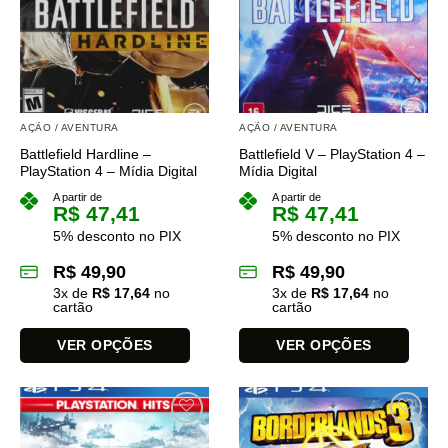
As
As
opções
opções
podem
podem
ser
ser
escolhidas
escolhidas
na
na
AÇÃO / AVENTURA
AÇÃO / AVENTURA
página
página
Battlefield Hardline –
Battlefield V – PlayStation 4 –
do
do
PlayStation 4 – Mídia Digital
Mídia Digital
produto
produto
A partir de
A partir de
R$
47,41
R$
47,41
5% desconto no PIX
5% desconto no PIX
R$
49,90
R$
49,90
3
x de
R$
17,64
no
3
x de
R$
17,64
no
cartão
cartão
VER OPÇÕES
VER OPÇÕES
Este
Este
produto
produto
tem
tem
várias
várias