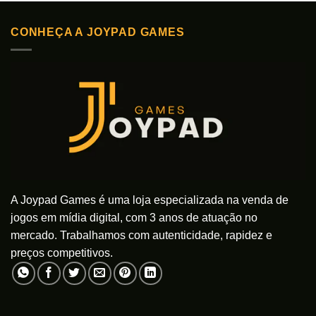
várias
várias
variantes.
variantes.
As
As
CONHEÇA A JOYPAD GAMES
opções
opções
podem
podem
ser
ser
escolhidas
escolhidas
na
na
página
página
do
do
produto
produto
A Joypad Games é uma loja especializada na venda de
jogos em mídia digital, com 3 anos de atuação no
mercado. Trabalhamos com autenticidade, rapidez e
preços competitivos.