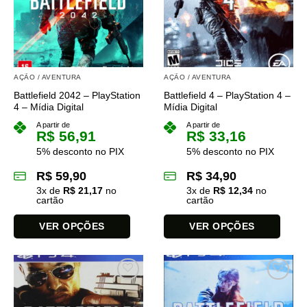
opções
opções
podem
podem
ser
ser
escolhidas
escolhidas
na
na
AÇÃO / AVENTURA
AÇÃO / AVENTURA
página
página
Battlefield 2042 – PlayStation
Battlefield 4 – PlayStation 4 –
do
do
4 – Mídia Digital
Mídia Digital
produto
produto
A partir de
A partir de
R$
56,91
R$
33,16
5% desconto no PIX
5% desconto no PIX
R$
59,90
R$
34,90
3
x de
R$
21,17
no
3
x de
R$
12,34
no
cartão
cartão
VER OPÇÕES
VER OPÇÕES
Este
Este
produto
produto
tem
tem
várias
várias
variantes.
variantes.