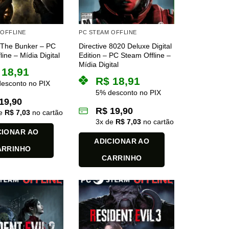
 OFFLINE
PC STEAM OFFLINE
 The Bunker – PC
Directive 8020 Deluxe Digital
ine – Mídia Digital
Edition – PC Steam Offline –
Mídia Digital
18,91
R$
18,91
esconto no PIX
5% desconto no PIX
19,90
R$
19,90
de
R$
7,03
no cartão
3
x de
R$
7,03
no cartão
CIONAR AO
ADICIONAR AO
ARRINHO
CARRINHO