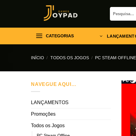
Skip
Pesquisar
to
por:
content
CATEGORIAS
LANÇAMENT
INÍCIO
/
TODOS OS JOGOS
/
PC STEAM OFFLIN
NAVEGUE AQUI…
LANÇAMENTOS
Promoções
Todos os Jogos
PC Steam Offline