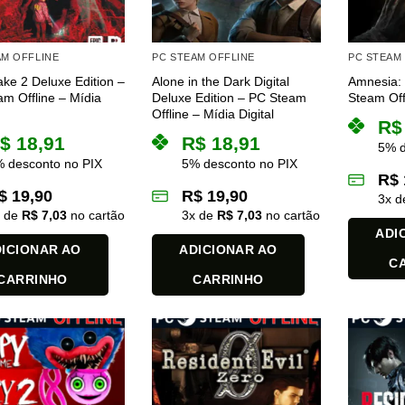
AM OFFLINE
PC STEAM OFFLINE
PC STEAM
ke 2 Deluxe Edition –
Alone in the Dark Digital
Amnesia:
m Offline – Mídia
Deluxe Edition – PC Steam
Steam Offl
Offline – Mídia Digital
R$
$
18,91
R$
18,91
5% d
 desconto no PIX
5% desconto no PIX
R$
$
19,90
R$
19,90
3
x 
x de
R$
7,03
no cartão
3
x de
R$
7,03
no cartão
ADI
ICIONAR AO
ADICIONAR AO
C
CARRINHO
CARRINHO