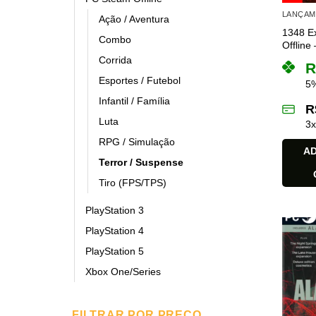
LANÇA
Ação / Aventura
1348 E
Combo
Offline 
Corrida
R
Esportes / Futebol
5%
Infantil / Família
R
Luta
3
RPG / Simulação
AD
Terror / Suspense
Tiro (FPS/TPS)
PlayStation 3
PlayStation 4
PlayStation 5
Xbox One/Series
FILTRAR POR PREÇO