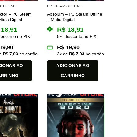
 OFFLINE
PC STEAM OFFLINE
actor – PC Steam
Absolum – PC Steam Offline
Mídia Digital
– Mídia Digital
18,91
R$
18,91
esconto no PIX
5% desconto no PIX
19,90
R$
19,90
de
R$
7,03
no cartão
3
x de
R$
7,03
no cartão
CIONAR AO
ADICIONAR AO
ARRINHO
CARRINHO