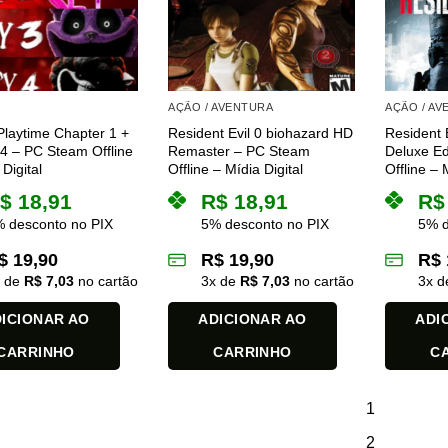
AÇÃO / AVENTURA
AÇÃO / A
laytime Chapter 1 +
Resident Evil 0 biohazard HD
Resident 
 4 – PC Steam Offline
Remaster – PC Steam
Deluxe Ed
Digital
Offline – Mídia Digital
Offline – 
$
18,91
R$
18,91
R$
 desconto no PIX
5% desconto no PIX
5% d
$
19,90
R$
19,90
R$
x de
R$
7,03
no cartão
3
x de
R$
7,03
no cartão
3
x 
ICIONAR AO
ADICIONAR AO
ADI
CARRINHO
CARRINHO
C
1
2