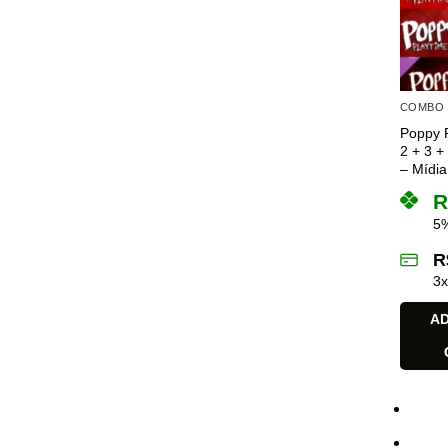
COMBO
Poppy P
2 + 3 +
– Mídia 
R
5%
R
3
AD