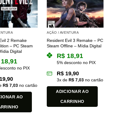
VENTURA
AÇÃO / AVENTURA
Evil 2 Remake
Resident Evil 3 Remake – PC
ition – PC Steam
Steam Offline – Mídia Digital
Mídia Digital
R$
18,91
18,91
5% desconto no PIX
esconto no PIX
R$
19,90
19,90
3
x de
R$
7,03
no cartão
de
R$
7,03
no cartão
ADICIONAR AO
CIONAR AO
CARRINHO
ARRINHO