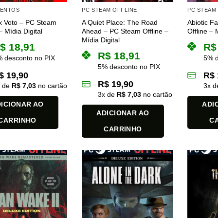
MENTOS
PC STEAM OFFLINE
PC STEAM
x Voto – PC Steam
A Quiet Place: The Road
Abiotic F
– Mídia Digital
Ahead – PC Steam Offline –
Offline – 
Mídia Digital
$
18,91
R$
R$
18,91
 desconto no PIX
5% d
5% desconto no PIX
$
19,90
R$
R$
19,90
x de
R$
7,03
no cartão
3
x 
3
x de
R$
7,03
no cartão
ICIONAR AO
ADI
ADICIONAR AO
CARRINHO
C
CARRINHO