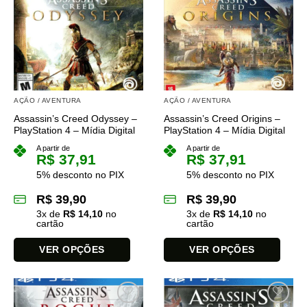
variantes.
As
As
opções
opções
podem
podem
ser
ser
escolhidas
escolhidas
na
na
página
AÇÃO / AVENTURA
AÇÃO / AVENTURA
página
do
Assassin’s Creed Odyssey –
Assassin’s Creed Origins –
do
produto
PlayStation 4 – Mídia Digital
PlayStation 4 – Mídia Digital
produto
A partir de
A partir de
R$
37,91
R$
37,91
5% desconto no PIX
5% desconto no PIX
R$
39,90
R$
39,90
3
x de
R$
14,10
no
3
x de
R$
14,10
no
cartão
cartão
VER OPÇÕES
VER OPÇÕES
Este
Este
produto
produto
tem
tem