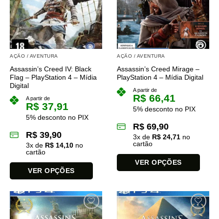
As
As
opções
opções
podem
podem
ser
ser
escolhidas
escolhidas
na
na
AÇÃO / AVENTURA
AÇÃO / AVENTURA
página
página
Assassin’s Creed IV: Black
Assassin’s Creed Mirage –
do
do
Flag – PlayStation 4 – Mídia
PlayStation 4 – Mídia Digital
produto
produto
Digital
A partir de
R$
66,41
A partir de
R$
37,91
5% desconto no PIX
5% desconto no PIX
R$
69,90
R$
39,90
3
x de
R$
24,71
no
cartão
3
x de
R$
14,10
no
cartão
VER OPÇÕES
VER OPÇÕES
Este
Este
produto
produto
tem
tem
várias
várias
variantes.