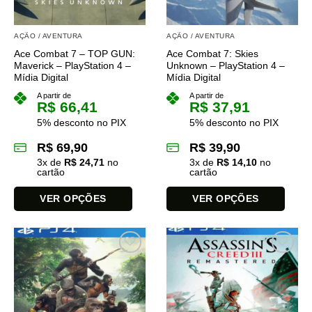
AÇÃO / AVENTURA
AÇÃO / AVENTURA
Ace Combat 7 – TOP GUN:
Ace Combat 7: Skies
Maverick – PlayStation 4 –
Unknown – PlayStation 4 –
Mídia Digital
Mídia Digital
A partir de
A partir de
R$
66,41
R$
37,91
5% desconto no PIX
5% desconto no PIX
R$
69,90
R$
39,90
3
x de
R$
24,71
no
3
x de
R$
14,10
no
cartão
cartão
VER OPÇÕES
VER OPÇÕES
Este
Este
produto
produto
tem
tem
várias
várias
variantes.
variantes.
As
As
opções
opções