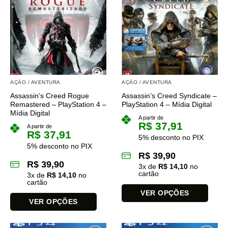
várias
várias
variantes.
variantes.
As
As
opções
opções
podem
podem
ser
ser
escolhidas
escolhidas
na
na
AÇÃO / AVENTURA
AÇÃO / AVENTURA
página
página
Assassin’s Creed Rogue
Assassin’s Creed Syndicate –
do
do
Remastered – PlayStation 4 –
PlayStation 4 – Mídia Digital
produto
produto
Mídia Digital
A partir de
R$
37,91
A partir de
R$
37,91
5% desconto no PIX
5% desconto no PIX
R$
39,90
R$
39,90
3
x de
R$
14,10
no
cartão
3
x de
R$
14,10
no
cartão
VER OPÇÕES
VER OPÇÕES
Este
Este
produto
produto