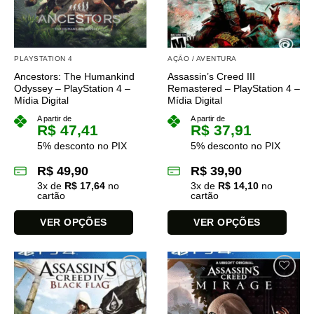
podem
podem
ser
ser
escolhidas
escolhidas
na
na
PLAYSTATION 4
AÇÃO / AVENTURA
página
página
Ancestors: The Humankind
Assassin’s Creed III
do
do
Odyssey – PlayStation 4 –
Remastered – PlayStation 4 –
produto
produto
Mídia Digital
Mídia Digital
A partir de
A partir de
R$
47,41
R$
37,91
5% desconto no PIX
5% desconto no PIX
R$
49,90
R$
39,90
3
x de
R$
17,64
no
3
x de
R$
14,10
no
cartão
cartão
VER OPÇÕES
VER OPÇÕES
Este
Este
produto
produto
tem
tem
várias
várias
variantes.
variantes.