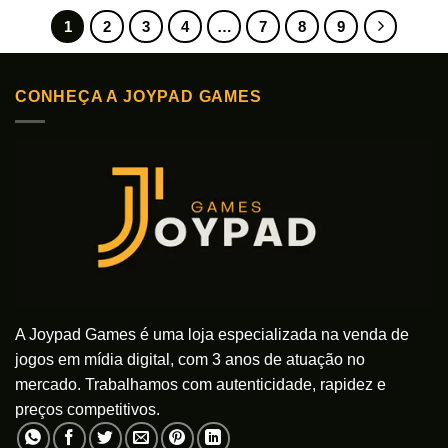
produto
produto
1
2
3
4
…
7
8
9
tem
tem
várias
várias
variantes.
variantes.
As
As
CONHEÇA A JOYPAD GAMES
opções
opções
podem
podem
ser
ser
escolhidas
escolhidas
na
na
página
página
do
do
produto
produto
A Joypad Games é uma loja especializada na venda de
jogos em mídia digital, com 3 anos de atuação no
mercado. Trabalhamos com autenticidade, rapidez e
preços competitivos.