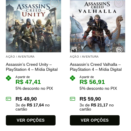
tem
tem
várias
várias
variantes.
variantes.
As
As
opções
opções
podem
podem
ser
ser
escolhidas
escolhidas
na
na
página
AÇÃO / AVENTURA
AÇÃO / AVENTURA
página
do
Assassin’s Creed Unity –
Assassin’s Creed Valhalla –
do
produto
PlayStation 4 – Mídia Digital
PlayStation 4 – Mídia Digital
produto
A partir de
A partir de
R$
47,41
R$
56,91
5% desconto no PIX
5% desconto no PIX
R$
49,90
R$
59,90
3
x de
R$
17,64
no
3
x de
R$
21,17
no
cartão
cartão
VER OPÇÕES
VER OPÇÕES
Este
Este