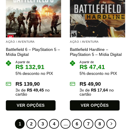
variantes.
variantes.
As
As
opções
opções
podem
podem
ser
ser
escolhidas
escolhidas
na
na
AÇÃO / AVENTURA
AÇÃO / AVENTURA
página
página
Battlefield 6 – PlayStation 5 –
Battlefield Hardline –
do
do
Mídia Digital
PlayStation 5 – Mídia Digital
produto
produto
A partir de
A partir de
R$
132,91
R$
47,41
5% desconto no PIX
5% desconto no PIX
R$
139,90
R$
49,90
3
x de
R$
49,45
no
3
x de
R$
17,64
no
cartão
cartão
VER OPÇÕES
VER OPÇÕES
Este
Este
produto
produto
1
2
3
4
…
6
7
8
tem
tem