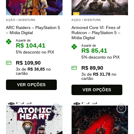
ser
ser
escolhidas
escolhidas
na
na
AÇÃO / AVENTURA
AÇÃO / AVENTURA
página
página
ARC Raiders – PlayStation 5
Armored Core VI: Fires of
do
do
– Mídia Digital
Rubicon – PlayStation 5 –
produto
produto
Mídia Digital
A partir de
R$
104,41
A partir de
R$
85,41
5% desconto no PIX
5% desconto no PIX
R$
109,90
R$
89,90
3
x de
R$
38,85
no
cartão
3
x de
R$
31,78
no
cartão
VER OPÇÕES
VER OPÇÕES
Este
Este
produto
produto
tem
tem
várias
várias
variantes.
variantes.
As
As
opções