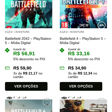
As
As
opções
opções
podem
podem
ser
ser
escolhidas
escolhidas
na
na
AÇÃO / AVENTURA
AÇÃO / AVENTURA
página
página
Battlefield 2042 – PlayStation
Battlefield 4 – PlayStation 5 –
do
do
5 – Mídia Digital
Mídia Digital
produto
produto
A partir de
A partir de
R$
56,91
R$
33,16
5% desconto no PIX
5% desconto no PIX
R$
59,90
R$
34,90
3
x de
R$
21,17
no
3
x de
R$
12,34
no
cartão
cartão
VER OPÇÕES
VER OPÇÕES
Este
Este
produto
produto
tem
tem
várias
várias