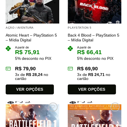
opções
podem
podem
ser
ser
escolhidas
escolhidas
na
na
página
AÇÃO / AVENTURA
PLAYSTATION 5
página
do
Atomic Heart – PlayStation 5
Back 4 Blood – PlayStation 5
do
produto
– Mídia Digital
– Mídia Digital
produto
A partir de
A partir de
R$
75,91
R$
66,41
5% desconto no PIX
5% desconto no PIX
R$
79,90
R$
69,90
3
x de
R$
28,24
no
3
x de
R$
24,71
no
cartão
cartão
VER OPÇÕES
VER OPÇÕES
Este
Este
produto
produto
tem
tem
várias
várias
variantes.
variantes.
As
As