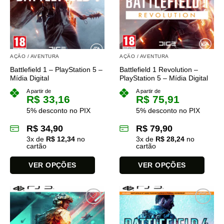
opções
opções
podem
podem
ser
ser
escolhidas
escolhidas
na
na
AÇÃO / AVENTURA
AÇÃO / AVENTURA
página
página
Battlefield 1 – PlayStation 5 –
Battlefield 1 Revolution –
do
do
Mídia Digital
PlayStation 5 – Mídia Digital
produto
produto
A partir de
A partir de
R$
33,16
R$
75,91
5% desconto no PIX
5% desconto no PIX
R$
34,90
R$
79,90
3
x de
R$
12,34
no
3
x de
R$
28,24
no
cartão
cartão
VER OPÇÕES
VER OPÇÕES
Este
Este
produto
produto
tem
tem
várias
várias
variantes.
variantes.