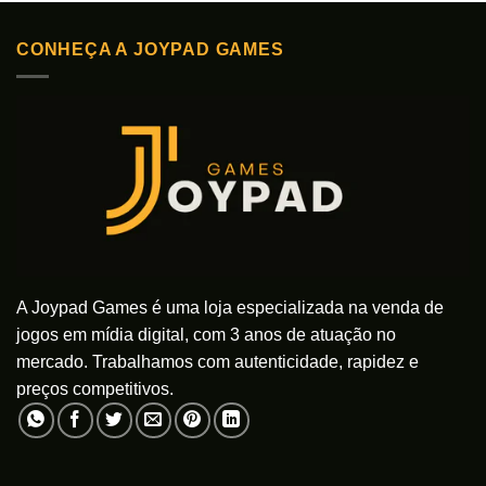
várias
várias
variantes.
variantes.
As
As
CONHEÇA A JOYPAD GAMES
opções
opções
podem
podem
ser
ser
escolhidas
escolhidas
na
na
página
página
do
do
produto
produto
A Joypad Games é uma loja especializada na venda de
jogos em mídia digital, com 3 anos de atuação no
mercado. Trabalhamos com autenticidade, rapidez e
preços competitivos.