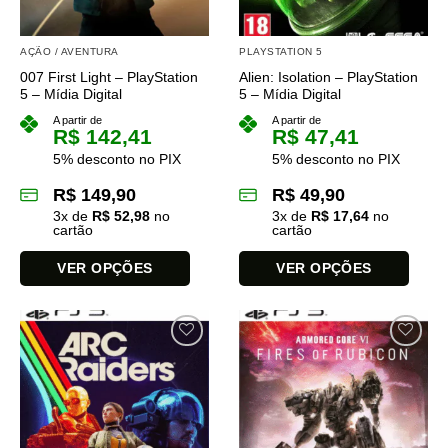
AÇÃO / AVENTURA
PLAYSTATION 5
007 First Light – PlayStation
Alien: Isolation – PlayStation
5 – Mídia Digital
5 – Mídia Digital
A partir de
A partir de
R$
142,41
R$
47,41
5% desconto no PIX
5% desconto no PIX
R$
149,90
R$
49,90
3
x de
R$
52,98
no
3
x de
R$
17,64
no
cartão
cartão
VER OPÇÕES
VER OPÇÕES
Este
Este
produto
produto
tem
tem
várias
várias
variantes.
variantes.
As
As
opções
opções
podem
podem