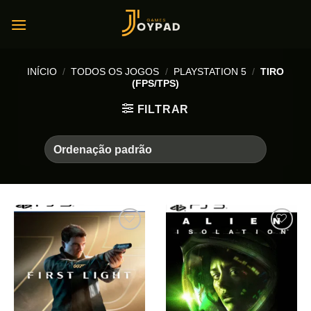
Skip
to
content
INÍCIO
/
TODOS OS JOGOS
/
PLAYSTATION 5
/
TIRO
(FPS/TPS)
FILTRAR