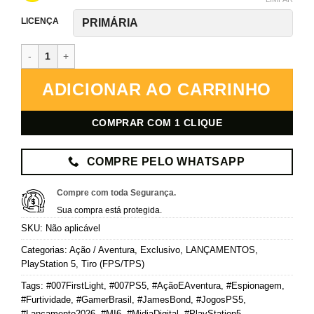
LICENÇA
007 First Light – PlayStation 5 – Mídia Digital quantidade
ADICIONAR AO CARRINHO
COMPRAR COM 1 CLIQUE
COMPRE PELO WHATSAPP
Compre com toda Segurança.
Sua compra está protegida.
SKU:
Não aplicável
Categorias:
Ação / Aventura
,
Exclusivo
,
LANÇAMENTOS
,
PlayStation 5
,
Tiro (FPS/TPS)
Tags:
#007FirstLight
,
#007PS5
,
#AçãoEAventura
,
#Espionagem
,
#Furtividade
,
#GamerBrasil
,
#JamesBond
,
#JogosPS5
,
#Lancamento2026
,
#MI6
,
#MidiaDigital
,
#PlayStation5
,