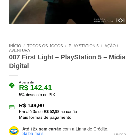
INÍCIO
/
TODOS OS JOGOS
/
PLAYSTATION 5
/
AÇÃO /
AVENTURA
007 First Light – PlayStation 5 – Mídia
Digital
A partir de
R$
142,41
5% desconto no PIX
R$
149,90
Em até
3
x de
R$
52,98
no cartão
Mais formas de pagamento
Até 12x sem cartão
com a Linha de Crédito.
Saiba mais
LIMPAR