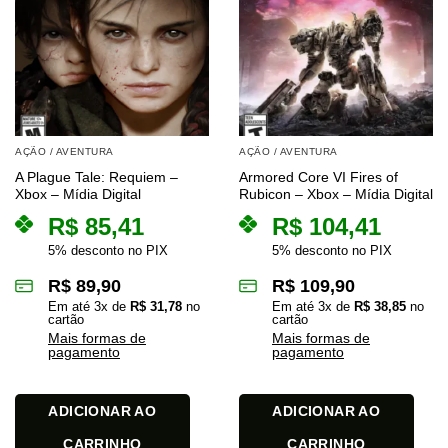
AÇÃO / AVENTURA
AÇÃO / AVENTURA
A Plague Tale: Requiem –
Armored Core VI Fires of
Xbox – Mídia Digital
Rubicon – Xbox – Mídia Digital
R$
85,41
R$
104,41
5% desconto no PIX
5% desconto no PIX
R$
89,90
R$
109,90
Em até
3
x de
R$
31,78
no
Em até
3
x de
R$
38,85
no
cartão
cartão
Mais formas de
Mais formas de
pagamento
pagamento
ADICIONAR AO
ADICIONAR AO
CARRINHO
CARRINHO