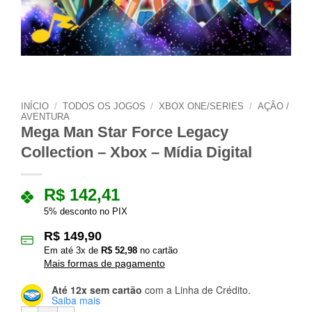
INÍCIO
/
TODOS OS JOGOS
/
XBOX ONE/SERIES
/
AÇÃO /
AVENTURA
Mega Man Star Force Legacy
Collection – Xbox – Mídia Digital
R$
142,41
5% desconto no PIX
R$
149,90
Em até
3
x de
R$
52,98
no cartão
Mais formas de pagamento
Até 12x sem cartão
com a Linha de Crédito.
Saiba mais