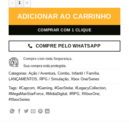
Mega Man Star Force Legacy Collection – Xbox – Mídia Digital qua
ADICIONAR AO CARRINHO
COMPRAR COM 1 CLIQUE
COMPRE PELO WHATSAPP
Compre com toda Segurança.
Sua compra está protegida.
Categorias:
Ação / Aventura
,
Combo
,
Infantil / Família
,
LANÇAMENTOS
,
RPG / Simulação
,
Xbox One/Series
Tags:
#Capcom
,
#Gaming
,
#GeoStelar
,
#LegacyCollection
,
#MegaManStarForce
,
#MidiaDigital
,
#RPG
,
#XboxOne
,
#XboxSeries