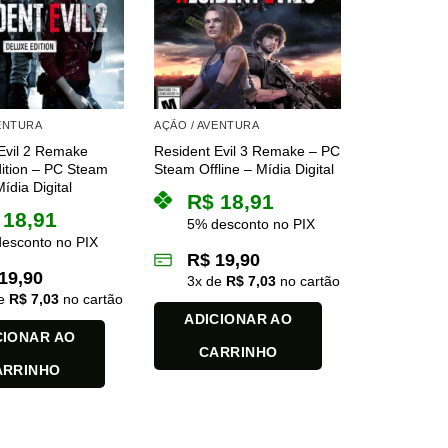
VENTURA
AÇÃO / AVENTURA
Evil 2 Remake
Resident Evil 3 Remake – PC
ition – PC Steam
Steam Offline – Mídia Digital
Mídia Digital
R$
18,91
18,91
5% desconto no PIX
esconto no PIX
R$
19,90
19,90
3
x de
R$
7,03
no cartão
de
R$
7,03
no cartão
ADICIONAR AO
CIONAR AO
CARRINHO
ARRINHO