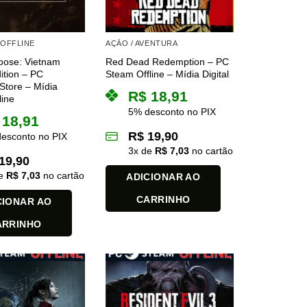
 OFFLINE
AÇÃO / AVENTURA
Loose: Vietnam
Red Dead Redemption – PC
ition – PC
Steam Offline – Mídia Digital
 Store – Mídia
R$
18,91
line
5% desconto no PIX
18,91
R$
19,90
esconto no PIX
3
x de
R$
7,03
no cartão
19,90
de
R$
7,03
no cartão
ADICIONAR AO
CARRINHO
CIONAR AO
ARRINHO