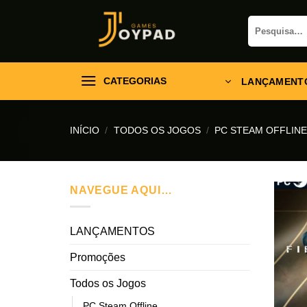
Skip
Pesquisar
to
por:
content
CATEGORIAS
LANÇAMENT
INÍCIO
/
TODOS OS JOGOS
/
PC STEAM OFFLIN
NAVEGUE AQUI…
LANÇAMENTOS
Promoções
Todos os Jogos
PC Steam Offline