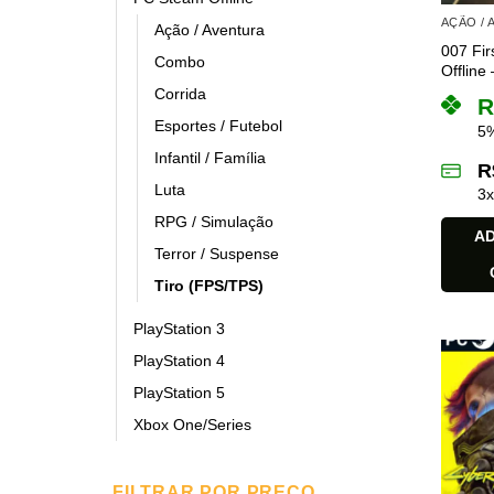
AÇÃO /
Ação / Aventura
007 Fir
Combo
Offline 
Corrida
R
Esportes / Futebol
5%
Infantil / Família
R
Luta
3
RPG / Simulação
AD
Terror / Suspense
Tiro (FPS/TPS)
PlayStation 3
PlayStation 4
PlayStation 5
Xbox One/Series
FILTRAR POR PREÇO