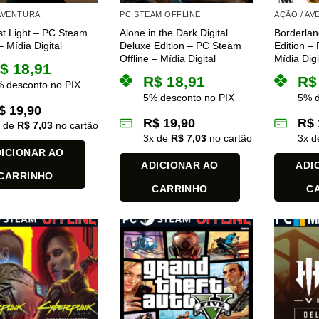
 AVENTURA
PC STEAM OFFLINE
AÇÃO / A
st Light – PC Steam
Alone in the Dark Digital
Borderlan
– Mídia Digital
Deluxe Edition – PC Steam
Edition –
Offline – Mídia Digital
Mídia Digi
$
18,91
R$
18,91
R$
 desconto no PIX
5% desconto no PIX
5% d
$
19,90
R$
19,90
R$
x de
R$
7,03
no cartão
3
x de
R$
7,03
no cartão
3
x 
ICIONAR AO
ADICIONAR AO
ADI
CARRINHO
CARRINHO
C