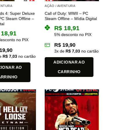
VENTURA
AÇÃO / AVENTURA
ds 4: Super Deluxe
Call of Duty: WWII – PC
 PC Steam Offline –
Steam Offline – Mídia Digital
tal
R$
18,91
18,91
5% desconto no PIX
esconto no PIX
R$
19,90
19,90
3
x de
R$
7,03
no cartão
de
R$
7,03
no cartão
ADICIONAR AO
CIONAR AO
CARRINHO
ARRINHO