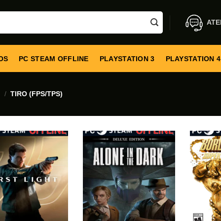
ATE
OS
PC STEAM OFFLINE
PLAYSTATION 3
PLAYSTATION 4
E
/
TIRO (FPS/TPS)