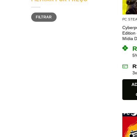
Preço
Preço
FILTRAR
mínimo
máximo
PC STE
Cyberp
Edition
Mídia Di
R
5%
R
3
AD