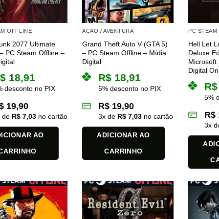
AM OFFLINE
AÇÃO / AVENTURA
PC STEAM
unk 2077 Ultimate
Grand Theft Auto V (GTA 5)
Hell Let 
 – PC Steam Offline –
– PC Steam Offline – Mídia
Deluxe Ed
gital
Digital
Microsoft
Digital On
$
18,91
R$
18,91
R$
 desconto no PIX
5% desconto no PIX
5% d
$
19,90
R$
19,90
R$
x de
R$
7,03
no cartão
3
x de
R$
7,03
no cartão
3
x 
ICIONAR AO
ADICIONAR AO
ADI
CARRINHO
CARRINHO
C