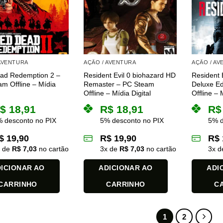
 AVENTURA
AÇÃO / AVENTURA
AÇÃO / A
ad Redemption 2 –
Resident Evil 0 biohazard HD
Resident 
m Offline – Mídia
Remaster – PC Steam
Deluxe Ed
Offline – Mídia Digital
Offline – 
$
18,91
R$
18,91
R$
 desconto no PIX
5% desconto no PIX
5% d
$
19,90
R$
19,90
R$
x de
R$
7,03
no cartão
3
x de
R$
7,03
no cartão
3
x 
ICIONAR AO
ADICIONAR AO
ADI
CARRINHO
CARRINHO
C
1
2