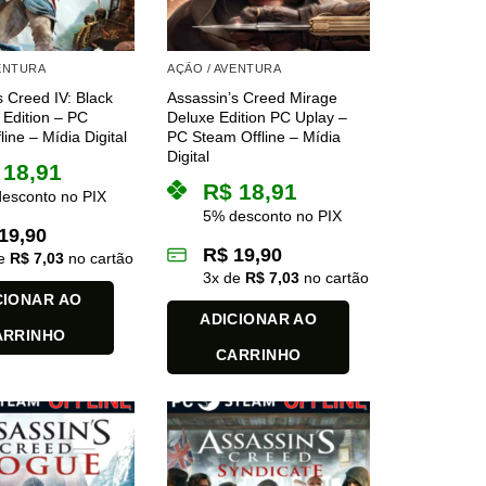
VENTURA
AÇÃO / AVENTURA
s Creed IV: Black
Assassin’s Creed Mirage
 Edition – PC
Deluxe Edition PC Uplay –
ine – Mídia Digital
PC Steam Offline – Mídia
Digital
18,91
R$
18,91
esconto no PIX
5% desconto no PIX
19,90
R$
19,90
de
R$
7,03
no cartão
3
x de
R$
7,03
no cartão
CIONAR AO
ADICIONAR AO
ARRINHO
CARRINHO