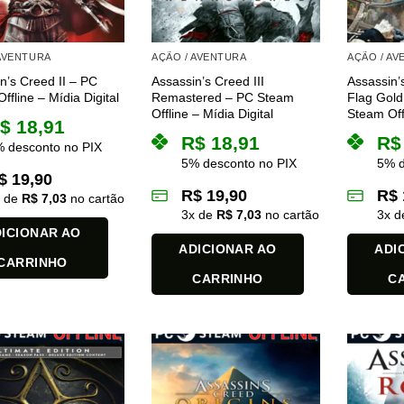
 AVENTURA
AÇÃO / AVENTURA
AÇÃO / A
n’s Creed II – PC
Assassin’s Creed III
Assassin’
ffline – Mídia Digital
Remastered – PC Steam
Flag Gold
Offline – Mídia Digital
Steam Offl
$
18,91
R$
18,91
R$
 desconto no PIX
5% desconto no PIX
5% d
$
19,90
R$
19,90
R$
x de
R$
7,03
no cartão
3
x de
R$
7,03
no cartão
3
x 
ICIONAR AO
ADICIONAR AO
ADI
CARRINHO
CARRINHO
C