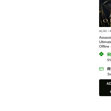
AÇÃO /
Assass
Ultimat
Offline 
R
5%
R
3
AD