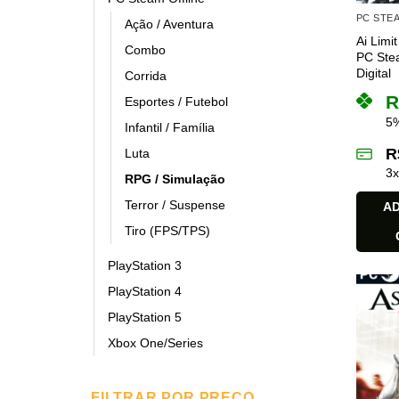
PC STE
Ação / Aventura
Ai Limi
Combo
PC Stea
Digital
Corrida
R
Esportes / Futebol
5%
Infantil / Família
R
Luta
3
RPG / Simulação
Terror / Suspense
AD
Tiro (FPS/TPS)
PlayStation 3
PlayStation 4
PlayStation 5
Xbox One/Series
FILTRAR POR PREÇO