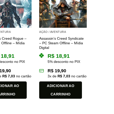
VENTURA
AÇÃO / AVENTURA
s Creed Rogue –
Assassin’s Creed Syndicate
Offline – Mídia
– PC Steam Offline – Mídia
Digital
18,91
R$
18,91
esconto no PIX
5% desconto no PIX
19,90
R$
19,90
de
R$
7,03
no cartão
3
x de
R$
7,03
no cartão
CIONAR AO
ADICIONAR AO
ARRINHO
CARRINHO