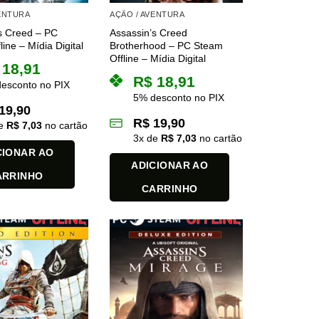
VENTURA
AÇÃO / AVENTURA
s Creed – PC
Assassin’s Creed
ine – Mídia Digital
Brotherhood – PC Steam
Offline – Mídia Digital
18,91
R$
18,91
esconto no PIX
5% desconto no PIX
19,90
R$
19,90
de
R$
7,03
no cartão
3
x de
R$
7,03
no cartão
CIONAR AO
ADICIONAR AO
ARRINHO
CARRINHO