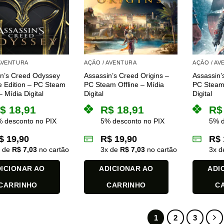
 AVENTURA
AÇÃO / AVENTURA
AÇÃO / A
in’s Creed Odyssey
Assassin’s Creed Origins –
Assassin’
e Edition – PC Steam
PC Steam Offline – Mídia
PC Steam 
– Mídia Digital
Digital
Digital
$
18,91
R$
18,91
R$
 desconto no PIX
5% desconto no PIX
5% d
$
19,90
R$
19,90
R$
x de
R$
7,03
no cartão
3
x de
R$
7,03
no cartão
3
x 
ICIONAR AO
ADICIONAR AO
ADI
CARRINHO
CARRINHO
C
1
2
3