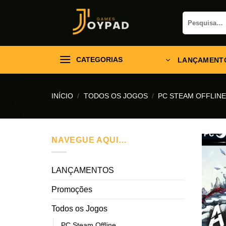
Skip
Pesquisar
to
por:
content
CATEGORIAS
LANÇAMENT
INÍCIO
/
TODOS OS JOGOS
/
PC STEAM OFFLIN
NAVEGUE AQUI…
LANÇAMENTOS
Promoções
Todos os Jogos
PC Steam Offline