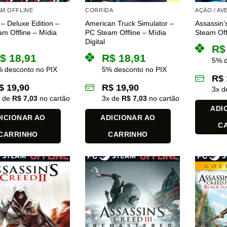
AM OFFLINE
CORRIDA
AÇÃO / A
t – Deluxe Edition –
American Truck Simulator –
Assassin’
m Offline – Mídia
PC Steam Offline – Mídia
Steam Offl
Digital
R$
$
18,91
R$
18,91
5% d
 desconto no PIX
5% desconto no PIX
R$
$
19,90
R$
19,90
3
x 
x de
R$
7,03
no cartão
3
x de
R$
7,03
no cartão
ADI
ICIONAR AO
ADICIONAR AO
C
CARRINHO
CARRINHO