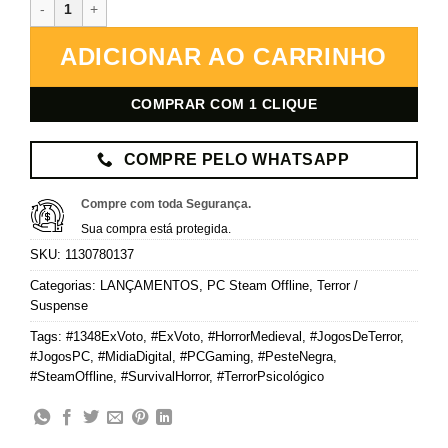
1348 Ex Voto - PC Steam Offline - Mídia Digital quantidade
ADICIONAR AO CARRINHO
COMPRAR COM 1 CLIQUE
COMPRE PELO WHATSAPP
Compre com toda Segurança.
Sua compra está protegida.
SKU:
1130780137
Categorias:
LANÇAMENTOS
,
PC Steam Offline
,
Terror /
Suspense
Tags:
#1348ExVoto
,
#ExVoto
,
#HorrorMedieval
,
#JogosDeTerror
,
#JogosPC
,
#MidiaDigital
,
#PCGaming
,
#PesteNegra
,
#SteamOffline
,
#SurvivalHorror
,
#TerrorPsicológico