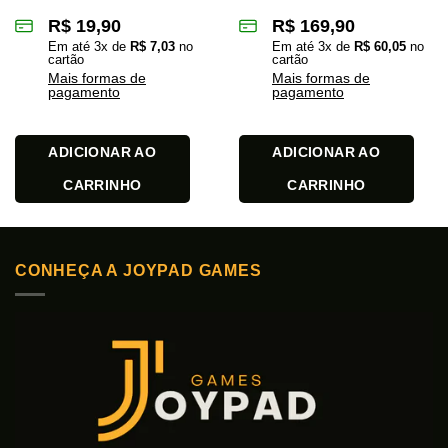
R$
19,90
R$
169,90
Em até
3
x de
R$
7,03
no
Em até
3
x de
R$
60,05
no
cartão
cartão
Mais formas de
Mais formas de
pagamento
pagamento
ADICIONAR AO
ADICIONAR AO
CARRINHO
CARRINHO
CONHEÇA A JOYPAD GAMES