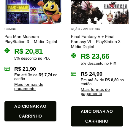
COMBO
AÇÃO / AVENTURA
Pac-Man Museum –
Final Fantasy V + Final
PlayStation 3 – Mídia Digital
Fantasy VI – PlayStation 3 –
Mídia Digital
R$
20,81
R$
23,66
5% desconto no PIX
5% desconto no PIX
R$
21,90
R$
24,90
Em até
3
x de
R$
7,74
no
cartão
Em até
3
x de
R$
8,80
no
cartão
Mais formas de
pagamento
Mais formas de
pagamento
ADICIONAR AO
ADICIONAR AO
CARRINHO
CARRINHO