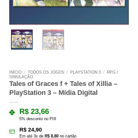
INÍCIO
/
TODOS OS JOGOS
/
PLAYSTATION 3
/
RPG /
SIMULAÇÃO
Tales of Graces f + Tales of Xillia –
PlayStation 3 – Mídia Digital
R$
23,66
5% desconto no PIX
R$
24,90
Em até
3
x de
R$
8,80
no cartão