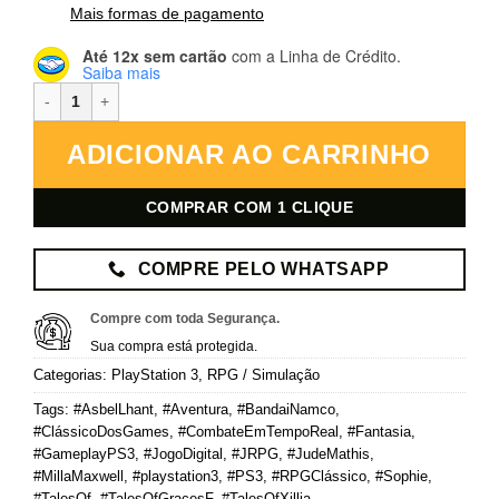
Mais formas de pagamento
Até 12x sem cartão
com a Linha de Crédito.
Saiba mais
Tales of Graces f + Tales of Xillia – PlayStation 3 – Mídia Digital qu
ADICIONAR AO CARRINHO
COMPRAR COM 1 CLIQUE
COMPRE PELO WHATSAPP
Compre com toda Segurança.
Sua compra está protegida.
Categorias:
PlayStation 3
,
RPG / Simulação
Tags:
#AsbelLhant
,
#Aventura
,
#BandaiNamco
,
#ClássicoDosGames
,
#CombateEmTempoReal
,
#Fantasia
,
#GameplayPS3
,
#JogoDigital
,
#JRPG
,
#JudeMathis
,
#MillaMaxwell
,
#playstation3
,
#PS3
,
#RPGClássico
,
#Sophie
,
#TalesOf
,
#TalesOfGracesF
,
#TalesOfXillia