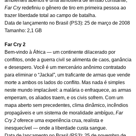
ambientes abertos e uma atmosfera de tensão constante,
Far Cry
redefiniu o gênero de tiro em primeira pessoa ao
trazer liberdade total ao campo de batalha.
Data de lançamento no Brasil (PS3): 25 de março de 2008
Tamanho: 2,1 GB
Far Cry 2
Bem-vindo à África — um continente dilacerado por
conflitos, onde a guerra civil se alimenta de caos, ganância
e desespero. Você é um mercenário anônimo contratado
para eliminar o “Jackal”, um traficante de armas que vende
morte a ambos os lados do conflito. Mas nada é simples
neste mundo implacável: a malária o enfraquece, as armas
emperram, os aliados traem, e os civis sofrem. Com um
mapa aberto sem precedentes, clima dinâmico, incêndios
propagáveis e um sistema de moralidade ambíguo,
Far
Cry 2
oferece uma experiência crua, realista e
inesquecível — onde a liberdade custa sangue.
Data de lançamento no Brasil (PS3): 25 de novembro de