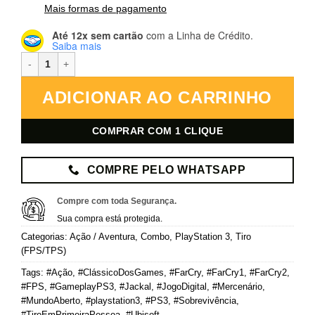
Mais formas de pagamento
Até 12x sem cartão
com a Linha de Crédito.
Saiba mais
Far Cry 1 + Far Cry 2 – PlayStation 3 – Mídia Digital quantidade
ADICIONAR AO CARRINHO
COMPRAR COM 1 CLIQUE
COMPRE PELO WHATSAPP
Compre com toda Segurança.
Sua compra está protegida.
Categorias:
Ação / Aventura
,
Combo
,
PlayStation 3
,
Tiro
(FPS/TPS)
Tags:
#Ação
,
#ClássicoDosGames
,
#FarCry
,
#FarCry1
,
#FarCry2
,
#FPS
,
#GameplayPS3
,
#Jackal
,
#JogoDigital
,
#Mercenário
,
#MundoAberto
,
#playstation3
,
#PS3
,
#Sobrevivência
,
#TiroEmPrimeiraPessoa
,
#Ubisoft