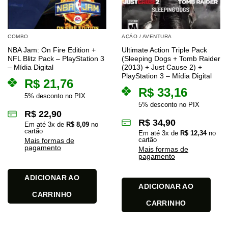
COMBO
AÇÃO / AVENTURA
NBA Jam: On Fire Edition +
Ultimate Action Triple Pack
NFL Blitz Pack – PlayStation 3
(Sleeping Dogs + Tomb Raider
– Mídia Digital
(2013) + Just Cause 2) +
PlayStation 3 – Mídia Digital
R$
21,76
R$
33,16
5% desconto no PIX
5% desconto no PIX
R$
22,90
R$
34,90
Em até
3
x de
R$
8,09
no
cartão
Em até
3
x de
R$
12,34
no
cartão
Mais formas de
pagamento
Mais formas de
pagamento
ADICIONAR AO
ADICIONAR AO
CARRINHO
CARRINHO