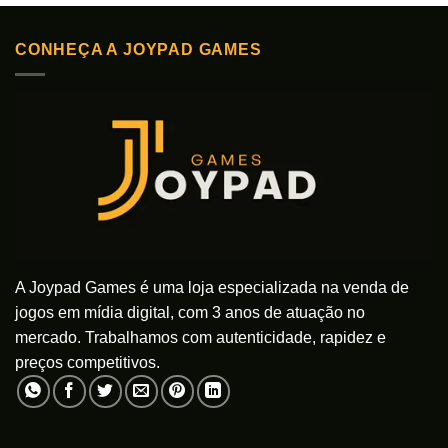
variantes.
As
CONHEÇA A JOYPAD GAMES
opções
podem
ser
escolhidas
na
página
do
produto
A Joypad Games é uma loja especializada na venda de
jogos em mídia digital, com 3 anos de atuação no
mercado. Trabalhamos com autenticidade, rapidez e
preços competitivos.