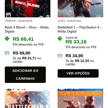
podem
podem
ser
ser
escolhidas
escolhidas
na
na
TERROR / SUSPENSE
AÇÃO / AVENTURA
página
página
Back 4 Blood – Xbox – Mídia
Battlefield 1 – PlayStation 4 –
do
do
Digital
Mídia Digital
produto
produto
R$
66,41
A partir de
R$
33,16
5% desconto no PIX
5% desconto no PIX
R$
69,90
R$
34,90
3
x de
R$
24,71
no
3
x de
R$
12,34
no
cartão
cartão
ADICIONAR AO
VER OPÇÕES
CARRINHO
Este
produto
tem
várias
variantes.
As