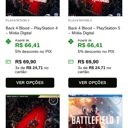
podem
podem
ser
ser
escolhidas
escolhidas
na
na
PLAYSTATION 4
PLAYSTATION 5
página
página
Back 4 Blood – PlayStation 4
Back 4 Blood – PlayStation 5
do
do
– Mídia Digital
– Mídia Digital
produto
produto
A partir de
A partir de
R$
66,41
R$
66,41
5% desconto no PIX
5% desconto no PIX
R$
69,90
R$
69,90
3
x de
R$
24,71
no
3
x de
R$
24,71
no
cartão
cartão
VER OPÇÕES
VER OPÇÕES
Este
Este
produto
produto
tem
tem
várias
várias
variantes.
variantes.
As
As
opções
opções