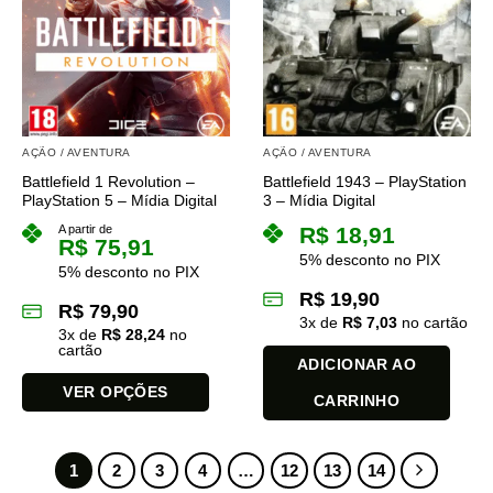
variantes.
variantes.
As
As
opções
opções
podem
podem
ser
ser
escolhidas
escolhidas
na
na
AÇÃO / AVENTURA
AÇÃO / AVENTURA
página
página
Battlefield 1 Revolution –
Battlefield 1943 – PlayStation
do
do
PlayStation 5 – Mídia Digital
3 – Mídia Digital
produto
produto
A partir de
R$
18,91
R$
75,91
5% desconto no PIX
5% desconto no PIX
R$
19,90
R$
79,90
3
x de
R$
7,03
no cartão
3
x de
R$
28,24
no
cartão
ADICIONAR AO
VER OPÇÕES
CARRINHO
Este
produto
tem
1
2
3
4
…
12
13
14
várias