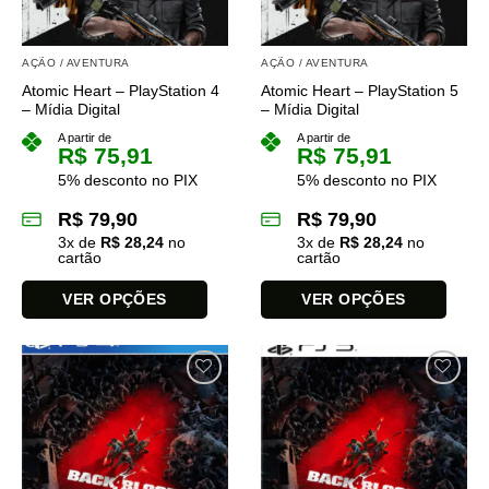
AÇÃO / AVENTURA
AÇÃO / AVENTURA
Atomic Heart – PlayStation 4
Atomic Heart – PlayStation 5
– Mídia Digital
– Mídia Digital
A partir de
A partir de
R$
75,91
R$
75,91
5% desconto no PIX
5% desconto no PIX
R$
79,90
R$
79,90
3
x de
R$
28,24
no
3
x de
R$
28,24
no
cartão
cartão
VER OPÇÕES
VER OPÇÕES
Este
Este
produto
produto
tem
tem
várias
várias
variantes.
variantes.
As
As
opções
opções