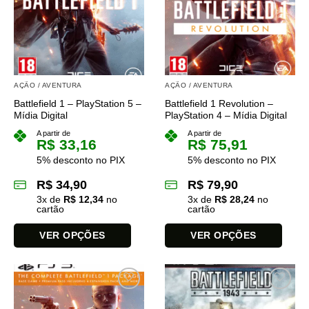
opções
podem
ser
escolhidas
na
página
AÇÃO / AVENTURA
AÇÃO / AVENTURA
do
Battlefield 1 – PlayStation 5 –
Battlefield 1 Revolution –
produto
Mídia Digital
PlayStation 4 – Mídia Digital
A partir de
A partir de
R$
33,16
R$
75,91
5% desconto no PIX
5% desconto no PIX
R$
34,90
R$
79,90
3
x de
R$
12,34
no
3
x de
R$
28,24
no
cartão
cartão
VER OPÇÕES
VER OPÇÕES
Este
Este
produto
produto
tem
tem
várias
várias