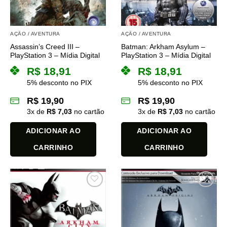
ser
ser
escolhidas
escolhidas
na
na
AÇÃO / AVENTURA
AÇÃO / AVENTURA
página
página
Assassin’s Creed III –
Batman: Arkham Asylum –
do
do
PlayStation 3 – Mídia Digital
PlayStation 3 – Mídia Digital
produto
produto
R$
18,91
R$
18,91
5% desconto no PIX
5% desconto no PIX
R$
19,90
R$
19,90
3
x de
R$
7,03
no cartão
3
x de
R$
7,03
no cartão
ADICIONAR AO
ADICIONAR AO
CARRINHO
CARRINHO