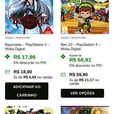
AÇÃO / AVENTURA
AÇÃO / AVENTURA
Bayonetta – PlayStation 3 –
Ben 10 – PlayStation 4 –
Mídia Digital
Mídia Digital
R$
17,96
A partir de
R$
56,91
5% desconto no PIX
5% desconto no PIX
R$
18,90
R$
59,90
3
x de
R$
6,68
no cartão
3
x de
R$
21,17
no
cartão
ADICIONAR AO
VER OPÇÕES
CARRINHO
Este
produto
tem