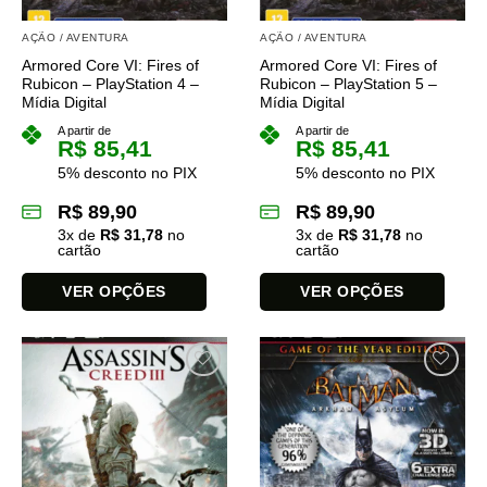
AÇÃO / AVENTURA
AÇÃO / AVENTURA
Armored Core VI: Fires of
Armored Core VI: Fires of
Rubicon – PlayStation 4 –
Rubicon – PlayStation 5 –
Mídia Digital
Mídia Digital
A partir de
A partir de
R$
85,41
R$
85,41
5% desconto no PIX
5% desconto no PIX
R$
89,90
R$
89,90
3
x de
R$
31,78
no
3
x de
R$
31,78
no
cartão
cartão
VER OPÇÕES
VER OPÇÕES
Este
Este
produto
produto
tem
tem
várias
várias
variantes.
variantes.
As
As
opções
opções
podem
podem