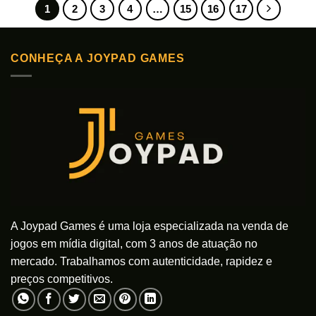
tem
1
2
3
4
…
15
16
17
várias
variantes.
As
CONHEÇA A JOYPAD GAMES
opções
podem
ser
escolhidas
na
página
do
produto
A Joypad Games é uma loja especializada na venda de
jogos em mídia digital, com 3 anos de atuação no
mercado. Trabalhamos com autenticidade, rapidez e
preços competitivos.