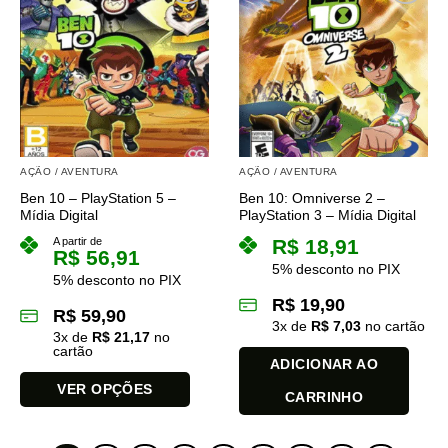
várias
variantes.
As
opções
podem
ser
escolhidas
na
AÇÃO / AVENTURA
AÇÃO / AVENTURA
página
do
Ben 10 – PlayStation 5 –
Ben 10: Omniverse 2 –
Mídia Digital
PlayStation 3 – Mídia Digital
produto
A partir de
R$
18,91
R$
56,91
5% desconto no PIX
5% desconto no PIX
R$
19,90
R$
59,90
3
x de
R$
7,03
no cartão
3
x de
R$
21,17
no
cartão
ADICIONAR AO
VER OPÇÕES
CARRINHO
Este
produto