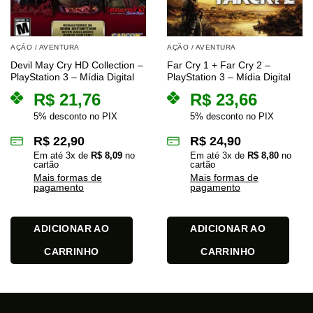
AÇÃO / AVENTURA
AÇÃO / AVENTURA
Devil May Cry HD Collection –
Far Cry 1 + Far Cry 2 –
PlayStation 3 – Mídia Digital
PlayStation 3 – Mídia Digital
R$
21,76
R$
23,66
5% desconto no PIX
5% desconto no PIX
R$
22,90
R$
24,90
Em até
3
x de
R$
8,09
no
Em até
3
x de
R$
8,80
no
cartão
cartão
Mais formas de
Mais formas de
pagamento
pagamento
ADICIONAR AO
ADICIONAR AO
CARRINHO
CARRINHO