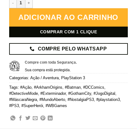
Batman: Arkham Origins – PlayStation 3 – Mídia Digital quantidade
ADICIONAR AO CARRINHO
COMPRAR COM 1 CLIQUE
COMPRE PELO WHATSAPP
Compre com toda Segurança.
Sua compra está protegida.
Categorias:
Ação / Aventura
,
PlayStation 3
Tags:
#Ação
,
#ArkhamOrigins
,
#Batman
,
#DCComics
,
#DetectiveMode
,
#Exterminador
,
#GothamCity
,
#JogoDigital
,
#MáscaraNegra
,
#MundoAberto
,
#NostalgiaPS3
,
#playstation3
,
#PS3
,
#SuperHerói
,
#WBGames