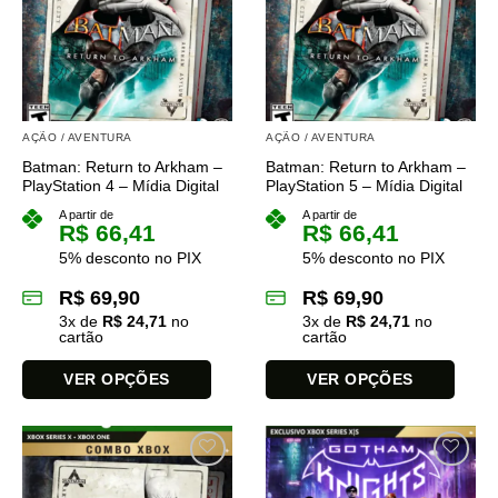
As
As
opções
opções
podem
podem
ser
ser
escolhidas
escolhidas
na
na
AÇÃO / AVENTURA
AÇÃO / AVENTURA
página
página
Batman: Return to Arkham –
Batman: Return to Arkham –
do
do
PlayStation 4 – Mídia Digital
PlayStation 5 – Mídia Digital
produto
produto
A partir de
A partir de
R$
66,41
R$
66,41
5% desconto no PIX
5% desconto no PIX
R$
69,90
R$
69,90
3
x de
R$
24,71
no
3
x de
R$
24,71
no
cartão
cartão
VER OPÇÕES
VER OPÇÕES
Este
Este
produto
produto
tem
tem
várias
várias