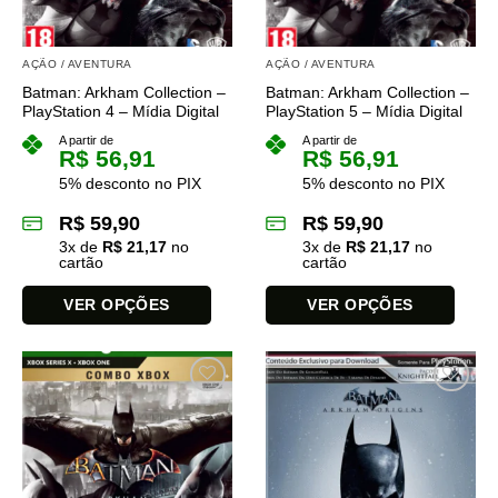
AÇÃO / AVENTURA
AÇÃO / AVENTURA
Batman: Arkham Collection –
Batman: Arkham Collection –
PlayStation 4 – Mídia Digital
PlayStation 5 – Mídia Digital
A partir de
A partir de
R$
56,91
R$
56,91
5% desconto no PIX
5% desconto no PIX
R$
59,90
R$
59,90
3
x de
R$
21,17
no
3
x de
R$
21,17
no
cartão
cartão
VER OPÇÕES
VER OPÇÕES
Este
Este
produto
produto
tem
tem
várias
várias
variantes.
variantes.
As
As
opções
opções