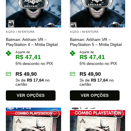
AÇÃO / AVENTURA
AÇÃO / AVENTURA
Batman: Arkham VR –
Batman: Arkham VR –
PlayStation 4 – Mídia Digital
PlayStation 5 – Mídia Digital
A partir de
A partir de
R$
47,41
R$
47,41
5% desconto no PIX
5% desconto no PIX
R$
49,90
R$
49,90
3
x de
R$
17,64
no
3
x de
R$
17,64
no
cartão
cartão
VER OPÇÕES
VER OPÇÕES
Este
Este
produto
produto
tem
tem
várias
várias
variantes.
variantes.