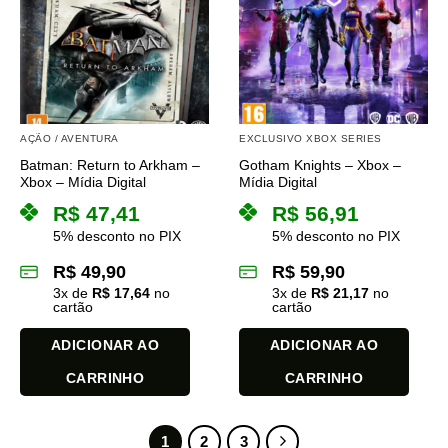
variantes.
variantes.
As
As
opções
opções
podem
podem
ser
ser
escolhidas
escolhidas
na
na
AÇÃO / AVENTURA
EXCLUSIVO XBOX SERIES
página
página
Batman: Return to Arkham –
Gotham Knights – Xbox –
do
do
Xbox – Mídia Digital
Mídia Digital
produto
produto
R$
47,41
R$
56,91
5% desconto no PIX
5% desconto no PIX
R$
49,90
R$
59,90
3
x de
R$
17,64
no
3
x de
R$
21,17
no
cartão
cartão
ADICIONAR AO
ADICIONAR AO
CARRINHO
CARRINHO
1
2
3