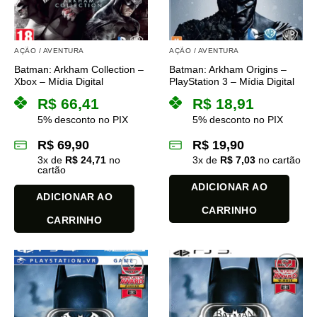
podem
podem
ser
ser
escolhidas
escolhidas
na
na
AÇÃO / AVENTURA
AÇÃO / AVENTURA
página
página
Batman: Arkham Collection –
Batman: Arkham Origins –
do
do
Xbox – Mídia Digital
PlayStation 3 – Mídia Digital
produto
produto
R$
66,41
R$
18,91
5% desconto no PIX
5% desconto no PIX
R$
69,90
R$
19,90
3
x de
R$
24,71
no
3
x de
R$
7,03
no cartão
cartão
ADICIONAR AO
ADICIONAR AO
CARRINHO
CARRINHO