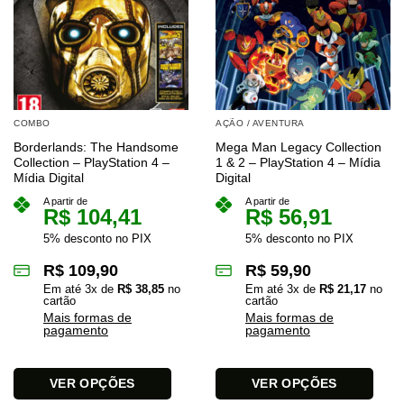
COMBO
AÇÃO / AVENTURA
Borderlands: The Handsome
Mega Man Legacy Collection
Collection – PlayStation 4 –
1 & 2 – PlayStation 4 – Mídia
Mídia Digital
Digital
A partir de
A partir de
R$
104,41
R$
56,91
5% desconto no PIX
5% desconto no PIX
R$
109,90
R$
59,90
Em até
3
x de
R$
38,85
no
Em até
3
x de
R$
21,17
no
cartão
cartão
Mais formas de
Mais formas de
pagamento
pagamento
VER OPÇÕES
VER OPÇÕES