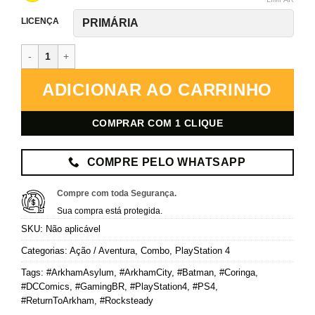
LICENÇA
Batman: Return to Arkham – PlayStation 4 – Mídia Digital quantida
ADICIONAR AO CARRINHO
COMPRAR COM 1 CLIQUE
COMPRE PELO WHATSAPP
Compre com toda Segurança.
Sua compra está protegida.
SKU:
Não aplicável
Categorias:
Ação / Aventura
,
Combo
,
PlayStation 4
Tags:
#ArkhamAsylum
,
#ArkhamCity
,
#Batman
,
#Coringa
,
#DCComics
,
#GamingBR
,
#PlayStation4
,
#PS4
,
#ReturnToArkham
,
#Rocksteady