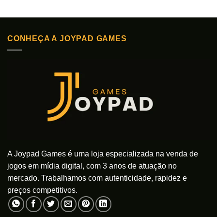
Este
Este
produto
produto
tem
tem
várias
várias
CONHEÇA A JOYPAD GAMES
variantes.
variantes.
As
As
opções
opções
podem
podem
ser
ser
escolhidas
escolhidas
na
na
página
página
do
do
produto
produto
A Joypad Games é uma loja especializada na venda de
jogos em mídia digital, com 3 anos de atuação no
mercado. Trabalhamos com autenticidade, rapidez e
preços competitivos.