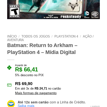
INÍCIO
/
TODOS OS JOGOS
/
PLAYSTATION 4
/
AÇÃO /
AVENTURA
Batman: Return to Arkham –
PlayStation 4 – Mídia Digital
A partir de
R$
66,41
5% desconto no PIX
R$
69,90
Em até
3
x de
R$
24,71
no cartão
Mais formas de pagamento
Até 12x sem cartão
com a Linha de Crédito.
Saiba mais
LIMPAR