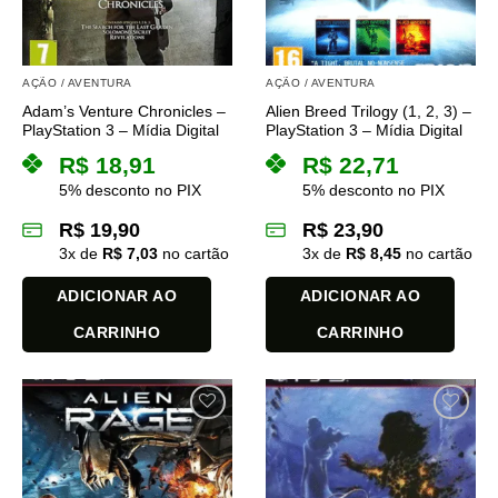
AÇÃO / AVENTURA
AÇÃO / AVENTURA
Adam’s Venture Chronicles –
Alien Breed Trilogy (1, 2, 3) –
PlayStation 3 – Mídia Digital
PlayStation 3 – Mídia Digital
R$
18,91
R$
22,71
5% desconto no PIX
5% desconto no PIX
R$
19,90
R$
23,90
3
x de
R$
7,03
no cartão
3
x de
R$
8,45
no cartão
ADICIONAR AO
ADICIONAR AO
CARRINHO
CARRINHO