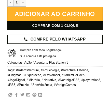
Adam’s Venture Chronicles – PlayStation 3 – Mídia Digital quantid
ADICIONAR AO CARRINHO
COMPRAR COM 1 CLIQUE
COMPRE PELO WHATSAPP
Compre com toda Segurança.
Sua compra está protegida.
Categorias:
Ação / Aventura
,
PlayStation 3
Tags:
#AdamsVenture
,
#Arqueologia
,
#AventuraHistórica
,
#Enigmas
,
#Exploração
,
#Explorador
,
#JardimDoÉden
,
#JogoDigital
,
#Mistério
,
#Narrativa
,
#NostalgiaPS3
,
#playstation3
,
#PS3
,
#Puzzle
,
#SemViolência
,
#VertigoGames