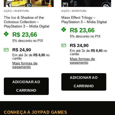
AÇÃO / AVENTURA
AÇÃO / AVENTURA
The Ico & Shadow of the
Mass Effect Trilogy –
Colossus Collection –
PlayStation 3 – Mídia Digital
PlayStation 3 – Mídia Digital
R$
23,66
R$
23,66
5% desconto no PIX
5% desconto no PIX
R$
24,90
R$
24,90
Em até
3
x de
R$
8,80
no
cartão
Em até
3
x de
R$
8,80
no
cartão
Mais formas de
pagamento
Mais formas de
pagamento
ADICIONAR AO
ADICIONAR AO
CARRINHO
CARRINHO
CONHEÇA A JOYPAD GAMES