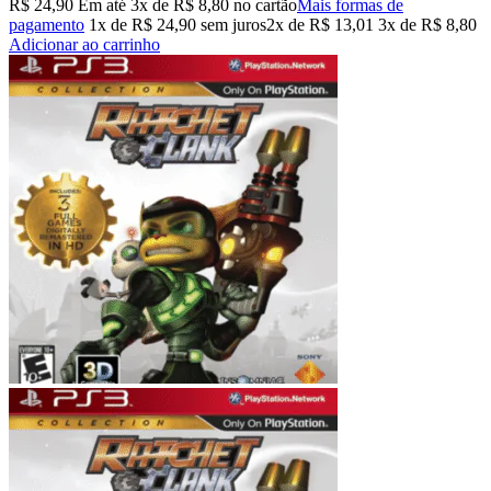
R$
24,90
Em até
3
x de
R$
8,80
no cartão
Mais formas de
pagamento
1x de
R$
24,90
sem juros
2x de
R$
13,01
3x de
R$
8,80
Adicionar ao carrinho