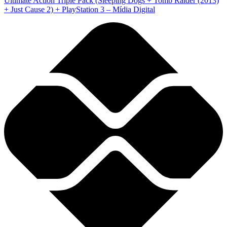
Ultimate Action Triple Pack (Sleeping Dogs + Tomb Raider (2013)
+ Just Cause 2) + PlayStation 3 – Mídia Digital