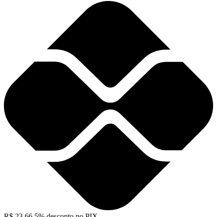
R$
23,66
5% desconto no PIX