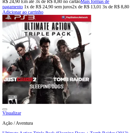
R$
24,90
Em até
3
x de
R$
8,80
no cartão
Mais formas de
pagamento
1x de
R$
24,90
sem juros
2x de
R$
13,01
3x de
R$
8,80
Adicionar ao carrinho
Visualizar
Ação / Aventura