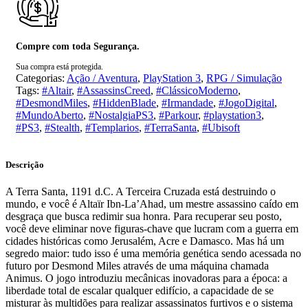
Compre com toda Segurança.
Sua compra está protegida.
Categorias:
Ação / Aventura
,
PlayStation 3
,
RPG / Simulação
Tags:
#Altair
,
#AssassinsCreed
,
#ClássicoModerno
,
#DesmondMiles
,
#HiddenBlade
,
#Irmandade
,
#JogoDigital
,
#MundoAberto
,
#NostalgiaPS3
,
#Parkour
,
#playstation3
,
#PS3
,
#Stealth
,
#Templarios
,
#TerraSanta
,
#Ubisoft
Descrição
A Terra Santa, 1191 d.C. A Terceira Cruzada está destruindo o
mundo, e você é Altaïr Ibn-La’Ahad, um mestre assassino caído em
desgraça que busca redimir sua honra. Para recuperar seu posto,
você deve eliminar nove figuras-chave que lucram com a guerra em
cidades históricas como Jerusalém, Acre e Damasco. Mas há um
segredo maior: tudo isso é uma memória genética sendo acessada no
futuro por Desmond Miles através de uma máquina chamada
Animus. O jogo introduziu mecânicas inovadoras para a época: a
liberdade total de escalar qualquer edifício, a capacidade de se
misturar às multidões para realizar assassinatos furtivos e o sistema