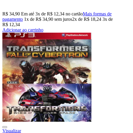
R$
34,90
Em até
3
x de
R$
12,34
no cartão
Mais formas de
pagamento
1x de
R$
34,90
sem juros
2x de
R$
18,24
3x de
R$
12,34
Adicionar ao carrinho
Visualizar