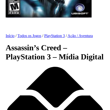
Início
/
Todos os Jogos
/
PlayStation 3
/
Ação / Aventura
Assassin’s Creed –
PlayStation 3 – Mídia Digital