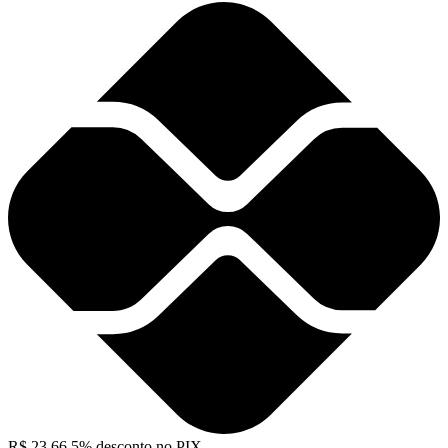
R$
23,66
5% desconto no PIX