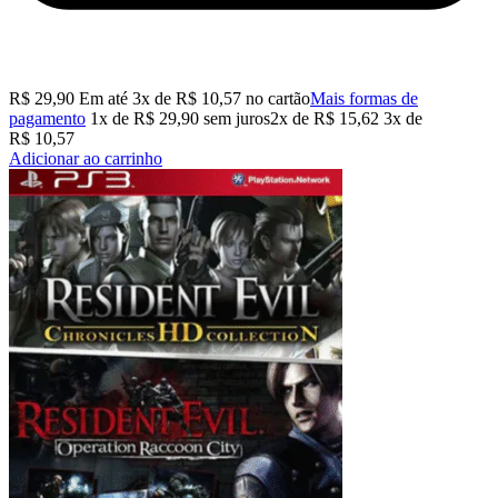
R$
29,90
Em até
3
x de
R$
10,57
no cartão
Mais formas de
pagamento
1x de
R$
29,90
sem juros
2x de
R$
15,62
3x de
R$
10,57
Adicionar ao carrinho