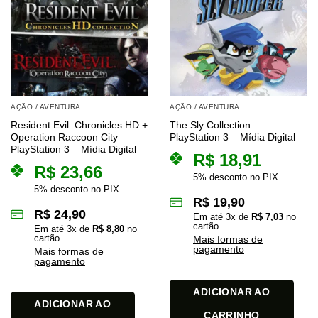
AÇÃO / AVENTURA
AÇÃO / AVENTURA
Resident Evil: Chronicles HD +
The Sly Collection –
Operation Raccoon City –
PlayStation 3 – Mídia Digital
PlayStation 3 – Mídia Digital
R$
18,91
R$
23,66
5% desconto no PIX
5% desconto no PIX
R$
19,90
R$
24,90
Em até
3
x de
R$
7,03
no
cartão
Em até
3
x de
R$
8,80
no
cartão
Mais formas de
pagamento
Mais formas de
pagamento
ADICIONAR AO
ADICIONAR AO
CARRINHO