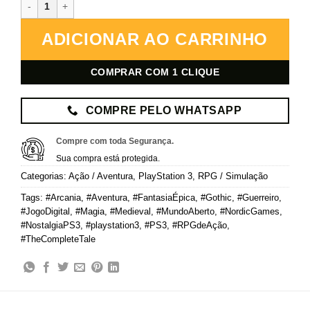
Arcania: The Complete Tale – PlayStation 3 – Mídia Digital quantid
ADICIONAR AO CARRINHO
COMPRAR COM 1 CLIQUE
COMPRE PELO WHATSAPP
Compre com toda Segurança.
Sua compra está protegida.
Categorias:
Ação / Aventura
,
PlayStation 3
,
RPG / Simulação
Tags:
#Arcania
,
#Aventura
,
#FantasiaÉpica
,
#Gothic
,
#Guerreiro
,
#JogoDigital
,
#Magia
,
#Medieval
,
#MundoAberto
,
#NordicGames
,
#NostalgiaPS3
,
#playstation3
,
#PS3
,
#RPGdeAção
,
#TheCompleteTale