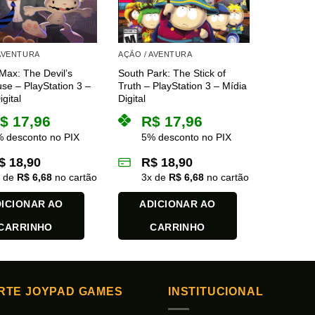
 AVENTURA
AÇÃO / AVENTURA
ax: The Devil’s
South Park: The Stick of
se – PlayStation 3 –
Truth – PlayStation 3 – Mídia
gital
Digital
$
17,96
R$
17,96
 desconto no PIX
5% desconto no PIX
$
18,90
R$
18,90
x de
R$
6,68
no cartão
3
x de
R$
6,68
no cartão
ICIONAR AO
ADICIONAR AO
CARRINHO
CARRINHO
RTE JOYPAD GAMES
INSTITUCIONAL