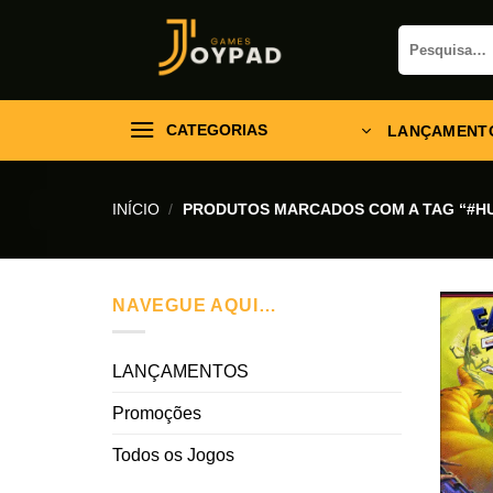
Skip
Pesquisar
to
por:
content
CATEGORIAS
LANÇAMENT
INÍCIO
/
PRODUTOS MARCADOS COM A TAG “#H
NAVEGUE AQUI…
LANÇAMENTOS
Promoções
Todos os Jogos