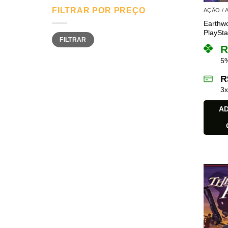
FILTRAR POR PREÇO
AÇÃO /
Earthw
PlaySta
Preço
Preço
FILTRAR
mínimo
máximo
R
5%
R
3
AD