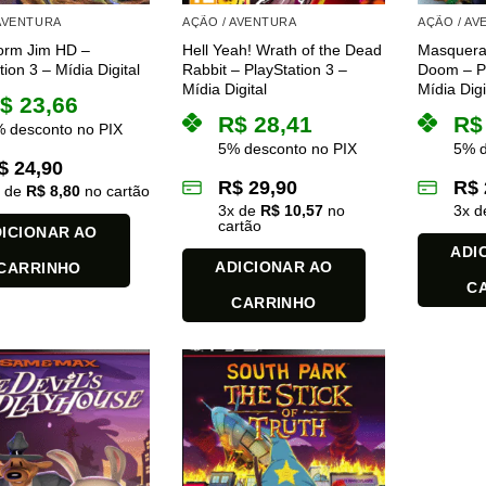
 AVENTURA
AÇÃO / AVENTURA
AÇÃO / A
orm Jim HD –
Hell Yeah! Wrath of the Dead
Masquera
tion 3 – Mídia Digital
Rabbit – PlayStation 3 –
Doom – Pl
Mídia Digital
Mídia Digi
$
23,66
R$
28,41
R$
 desconto no PIX
5% desconto no PIX
5% d
$
24,90
R$
29,90
R$
x de
R$
8,80
no cartão
3
x de
R$
10,57
no
3
x 
cartão
ICIONAR AO
ADI
ADICIONAR AO
CARRINHO
C
CARRINHO