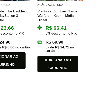
VENTURA
AÇÃO / AVENTURA
de: The Baubles of
Plants vs. Zombies Garden
ayStation 3 –
Warfare – Xbox – Mídia
tal
Digital
23,66
R$
66,41
esconto no PIX
5% desconto no PIX
24,90
R$
69,90
de
R$
8,80
no cartão
3
x de
R$
24,71
no
cartão
CIONAR AO
ADICIONAR AO
ARRINHO
CARRINHO