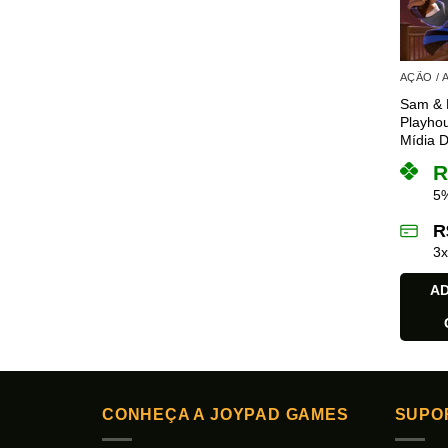
AÇÃO /
Sam & M
Playhou
Mídia Di
R
5%
R
3
AD
CONHEÇA A JOYPAD GAMES
SUPO