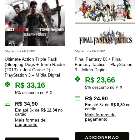
AÇÃO / AVENTURA
AÇÃO / AVENTURA
Ultimate Action Triple Pack
Final Fantasy IX + Final
(Sleeping Dogs + Tomb Raider
Fantasy Tactics – PlayStation
(2013) + Just Cause 2) +
3 – Mídia Digital
PlayStation 3 – Mídia Digital
R$
23,66
R$
33,16
5% desconto no PIX
5% desconto no PIX
R$
24,90
R$
34,90
Em até
3
x de
R$
8,80
no
cartão
Em até
3
x de
R$
12,34
no
cartão
Mais formas de
pagamento
Mais formas de
pagamento
ADICIONAR AO