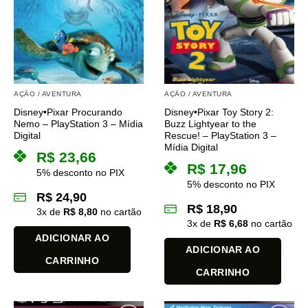
AÇÃO / AVENTURA
AÇÃO / AVENTURA
Disney•Pixar Procurando
Disney•Pixar Toy Story 2:
Nemo – PlayStation 3 – Mídia
Buzz Lightyear to the
Digital
Rescue! – PlayStation 3 –
Mídia Digital
R$
23,66
R$
17,96
5% desconto no PIX
5% desconto no PIX
R$
24,90
R$
18,90
3
x de
R$
8,80
no cartão
3
x de
R$
6,68
no cartão
ADICIONAR AO
ADICIONAR AO
CARRINHO
CARRINHO