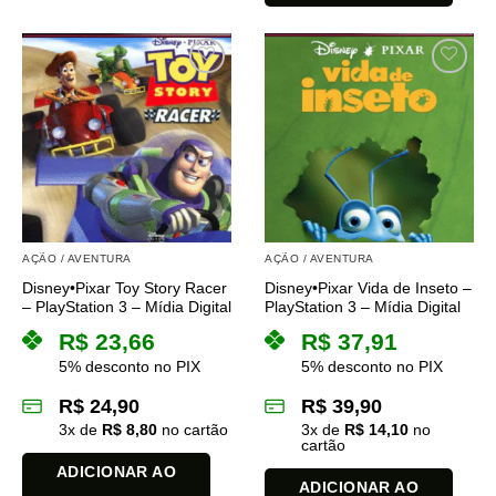
AÇÃO / AVENTURA
AÇÃO / AVENTURA
Disney•Pixar Toy Story Racer
Disney•Pixar Vida de Inseto –
– PlayStation 3 – Mídia Digital
PlayStation 3 – Mídia Digital
R$
23,66
R$
37,91
5% desconto no PIX
5% desconto no PIX
R$
24,90
R$
39,90
3
x de
R$
8,80
no cartão
3
x de
R$
14,10
no
cartão
ADICIONAR AO
ADICIONAR AO