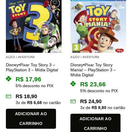
AÇÃO / AVENTURA
AÇÃO / AVENTURA
Disney•Pixar Toy Story 3 –
Disney•Pixar Toy Story
PlayStation 3 – Mídia Digital
Mania! – PlayStation 3 –
Mídia Digital
R$
17,96
R$
23,66
5% desconto no PIX
5% desconto no PIX
R$
18,90
R$
24,90
3
x de
R$
6,68
no cartão
3
x de
R$
8,80
no cartão
ADICIONAR AO
ADICIONAR AO
CARRINHO
CARRINHO