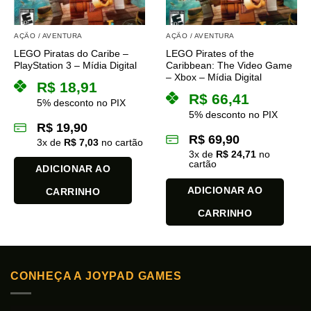
AÇÃO / AVENTURA
AÇÃO / AVENTURA
LEGO Piratas do Caribe –
LEGO Pirates of the
PlayStation 3 – Mídia Digital
Caribbean: The Video Game
– Xbox – Mídia Digital
R$
18,91
R$
66,41
5% desconto no PIX
5% desconto no PIX
R$
19,90
R$
69,90
3
x de
R$
7,03
no cartão
3
x de
R$
24,71
no
cartão
ADICIONAR AO
ADICIONAR AO
CARRINHO
CARRINHO
CONHEÇA A JOYPAD GAMES