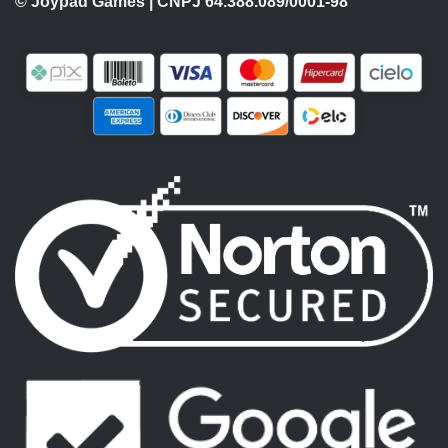
© Joypad Games | CNPJ 64.388.089/0001-98