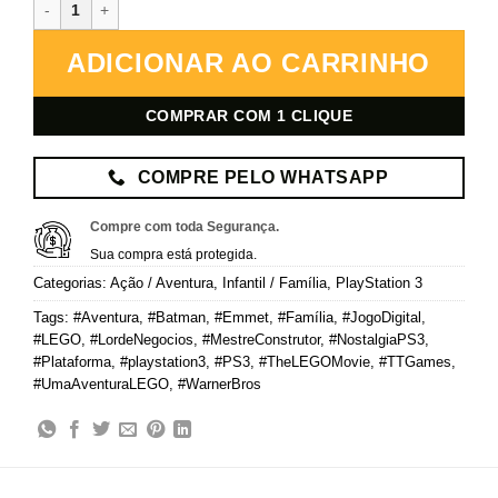
The LEGO Movie Videogame – PlayStation 3 – Mídia Digital quanti
ADICIONAR AO CARRINHO
COMPRAR COM 1 CLIQUE
COMPRE PELO WHATSAPP
Compre com toda Segurança.
Sua compra está protegida.
Categorias:
Ação / Aventura
,
Infantil / Família
,
PlayStation 3
Tags:
#Aventura
,
#Batman
,
#Emmet
,
#Família
,
#JogoDigital
,
#LEGO
,
#LordeNegocios
,
#MestreConstrutor
,
#NostalgiaPS3
,
#Plataforma
,
#playstation3
,
#PS3
,
#TheLEGOMovie
,
#TTGames
,
#UmaAventuraLEGO
,
#WarnerBros