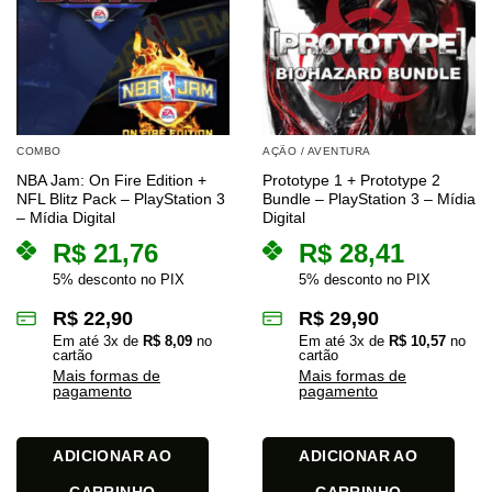
COMBO
AÇÃO / AVENTURA
NBA Jam: On Fire Edition +
Prototype 1 + Prototype 2
NFL Blitz Pack – PlayStation 3
Bundle – PlayStation 3 – Mídia
– Mídia Digital
Digital
R$
21,76
R$
28,41
5% desconto no PIX
5% desconto no PIX
R$
22,90
R$
29,90
Em até
3
x de
R$
8,09
no
Em até
3
x de
R$
10,57
no
cartão
cartão
Mais formas de
Mais formas de
pagamento
pagamento
ADICIONAR AO
ADICIONAR AO