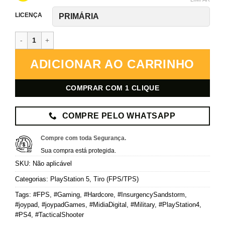
LICENÇA
Insurgency: Sandstorm – PlayStation 5 – Mídia Digital quantidade
ADICIONAR AO CARRINHO
COMPRAR COM 1 CLIQUE
COMPRE PELO WHATSAPP
Compre com toda Segurança.
Sua compra está protegida.
SKU:
Não aplicável
Categorias:
PlayStation 5
,
Tiro (FPS/TPS)
Tags:
#FPS
,
#Gaming
,
#Hardcore
,
#InsurgencySandstorm
,
#joypad
,
#joypadGames
,
#MidiaDigital
,
#Military
,
#PlayStation4
,
#PS4
,
#TacticalShooter