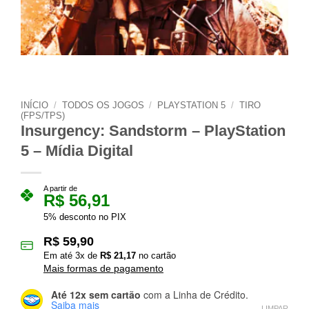
INÍCIO
/
TODOS OS JOGOS
/
PLAYSTATION 5
/
TIRO
(FPS/TPS)
Insurgency: Sandstorm – PlayStation
5 – Mídia Digital
A partir de
R$
56,91
5% desconto no PIX
R$
59,90
Em até
3
x de
R$
21,17
no cartão
Mais formas de pagamento
Até 12x sem cartão
com a Linha de Crédito.
Saiba mais
LIMPAR