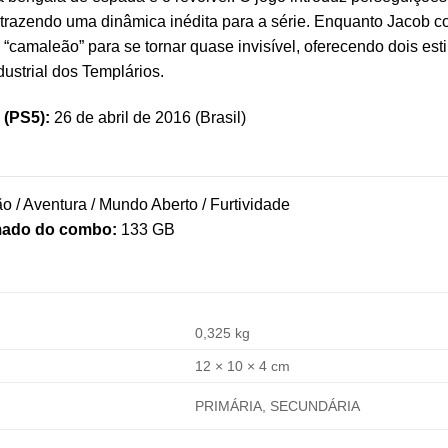
trazendo uma dinâmica inédita para a série. Enquanto Jacob co
e “camaleão” para se tornar quase invisível, oferecendo dois es
dustrial dos Templários.
 (PS5):
26 de abril de 2016 (Brasil)
o / Aventura / Mundo Aberto / Furtividade
mado do combo:
133 GB
0,325 kg
12 × 10 × 4 cm
PRIMÁRIA, SECUNDÁRIA