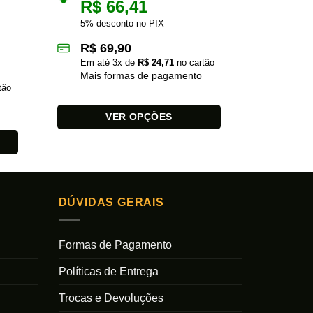
R$
66,41
R$
5% desconto no PIX
5% des
R$
69,90
R$
1
Em até
3
x de
R$
24,71
no cartão
Em at
Mais formas de pagamento
Mais 
tão
VER OPÇÕES
Este
Este
produto
produto
tem
tem
várias
várias
variantes.
variantes.
DÚVIDAS GERAIS
As
As
opções
opções
Formas de Pagamento
podem
podem
ser
ser
Políticas de Entrega
escolhidas
escolhidas
na
na
Trocas e Devoluções