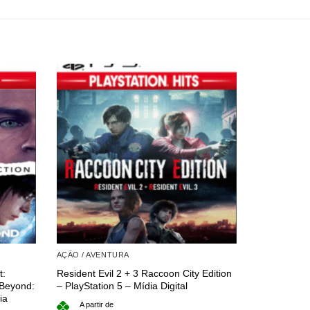
AÇÃO / AVENTURA
AÇÃO / AVE
t:
Resident Evil 2 + 3 Raccoon City Edition
Mafia Trilog
Beyond:
– PlayStation 5 – Mídia Digital
Digital
ia
A partir de
A partir 