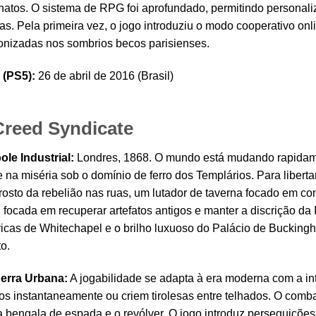
sinatos. O sistema de RPG foi aprofundado, permitindo personal
as. Pela primeira vez, o jogo introduziu o modo cooperativo on
ronizadas nos sombrios becos parisienses.
 (PS5):
26 de abril de 2016 (Brasil)
Creed Syndicate
le Industrial:
Londres, 1868. O mundo está mudando rapidam
e na miséria sob o domínio de ferro dos Templários. Para libert
rosto da rebelião nas ruas, um lutador de taverna focado em con
, focada em recuperar artefatos antigos e manter a discrição da
ricas de Whitechapel e o brilho luxuoso do Palácio de Buckin
o.
erra Urbana:
A jogabilidade se adapta à era moderna com a in
 instantaneamente ou criem tirolesas entre telhados. O combat
a bengala de espada e o revólver. O jogo introduz perseguições