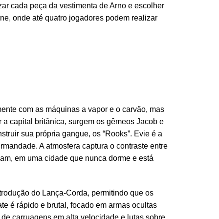
izar cada peça da vestimenta de Arno e escolher
line, onde até quatro jogadores podem realizar
ente com as máquinas a vapor e o carvão, mas
ar a capital britânica, surgem os gêmeos Jacob e
struir sua própria gangue, os “Rooks”. Evie é a
 Irmandade. A atmosfera captura o contraste entre
gham, em uma cidade que nunca dorme e está
trodução do Lança-Corda, permitindo que os
e é rápido e brutal, focado em armas ocultas
 de carruagens em alta velocidade e lutas sobre