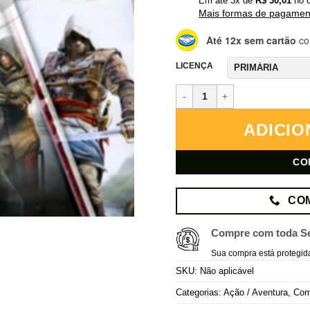
Em até
3
x de
R$
30,01
no c
Mais formas de pagamen
Até 12x sem cartão
co
LICENÇA
Assassin’s Creed Triple Pack: B
ADICIO
CO
CO
Compre com toda S
Sua compra está protegid
SKU:
Não aplicável
Categorias:
Ação / Aventura
,
Co