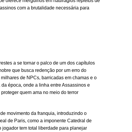
ibe oferece mergulhos em naufrágios repletos de
sassinos com a brutalidade necessária para
estes a se tornar o palco de um dos capítulos
 nobre que busca redenção por um erro do
r milhares de NPCs, barricadas em chamas e o
a da época, onde a linha entre Assassinos e
a proteger quem ama no meio do terror
 de movimento da franquia, introduzindo o
real de Paris, como a imponente Catedral de
jogador tem total liberdade para planejar