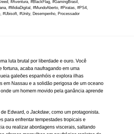
reed
,
#Aventura
,
#BlackFlag
,
#GamingBrasil
,
iana
,
#MidiaDigital
,
#MundoAberto
,
#Piratas
,
#PS4
,
e
,
#Ubisoft
,
#Unity
,
Desempenho
,
Processador
a luta brutal por liberdade e ouro. Você
e fortuna, acaba naufragando em uma
ueia galeões espanhóis e explora ilhas
nas em Nassau e a solidão perigosa de um oceano
rta, onde um homem movido pela ganância aprende
o de Edward, o
Jackdaw
, como um protagonista.
s para enfrentar tempestades tropicais e
ia ou realizar abordagens viscerais, saltando