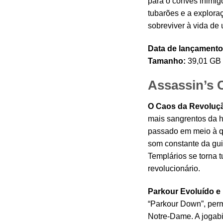
para o convés inimig
tubarões e a explora
sobreviver à vida de u
Data de lançamento
Tamanho:
39,01 GB
Assassin’s 
O Caos da Revoluç
mais sangrentos da h
passado em meio à q
som constante da gui
Templários se torna 
revolucionário.
Parkour Evoluído e
“Parkour Down”, perm
Notre-Dame. A jogabi