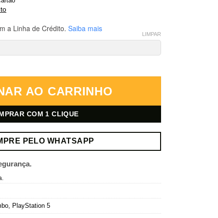
artão
to
m a Linha de Crédito.
Saiba mais
LIMPAR
lack Flag + Unity + Syndicate – PlayStation 5 – Mídia Digital quantidade
NAR AO CARRINHO
MPRAR COM 1 CLIQUE
MPRE PELO WHATSAPP
egurança.
a.
mbo
,
PlayStation 5