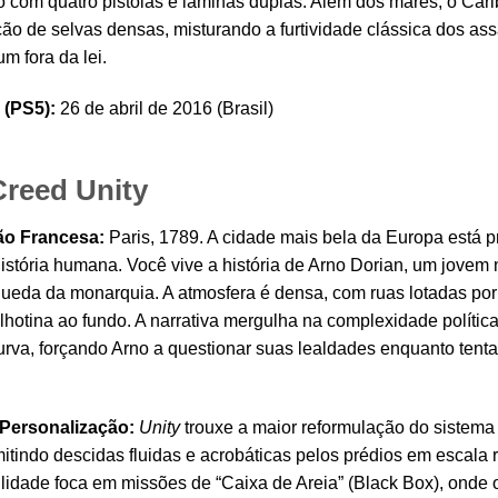
o com quatro pistolas e lâminas duplas. Além dos mares, o Car
ção de selvas densas, misturando a furtividade clássica dos as
m fora da lei.
 (PS5):
26 de abril de 2016 (Brasil)
Creed Unity
ão Francesa:
Paris, 1789. A cidade mais bela da Europa está pr
istória humana. Você vive a história de Arno Dorian, um jovem
ueda da monarquia. A atmosfera é densa, com ruas lotadas po
lhotina ao fundo. A narrativa mergulha na complexidade polític
turva, forçando Arno a questionar suas lealdades enquanto tent
 Personalização:
Unity
trouxe a maior reformulação do sistema
itindo descidas fluidas e acrobáticas pelos prédios em escala 
lidade foca em missões de “Caixa de Areia” (Black Box), onde o 