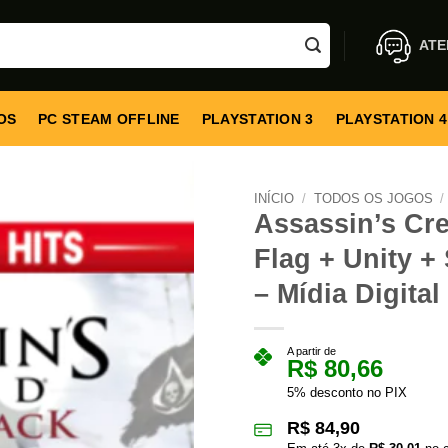
ATE
OS
PC STEAM OFFLINE
PLAYSTATION 3
PLAYSTATION 4
INÍCIO
/
TODOS OS JOGOS
/
Assassin’s Cre
Flag + Unity +
– Mídia Digital
A partir de
R$
80,66
5% desconto no PIX
R$
84,90