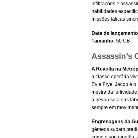
infiltrações e assas
habilidades específic
missões táticas sinc
Data de lançamento
Tamanho:
50 GB
Assassin’s 
A Revolta na Metrópo
a classe operária viv
Evie Frye. Jacob é o 
mestra da furtividade
a névoa suja das fáb
sempre em moviment
Engrenagens da Gu
gêmeos subam prédios
como o soco-inglês, 