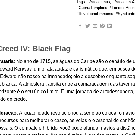
Tags:
#Assassinos
,
#AssassinsC
#GuerraTemplaria
,
#LondresVitor
#RevolucaoFrancesa
,
#Syndicat
reed IV: Black Flag
ataria:
No ano de 1715, as águas do Caribe são o cenário de um
dward Kenway, um pirata audaz e carismático que, em busca d
 Edward não nasce na Irmandade; ele a descobre enquanto saq
a branca. A atmosfera transita entre a camaradagem das taver
orizonte é o seu único limite. É uma jornada de autodescobe
ado do credo.
loração:
A jogabilidade revolucionou a série ao colocar o navi
recursos para melhorar o casco, as velas e o arsenal de canhõe
ossais. O combate é híbrido: você pode afundar navios à distânc