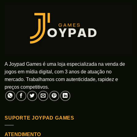
As
opções
opções
podem
podem
ser
ser
escolhidas
escolhidas
na
na
página
página
do
do
produto
produto
A Joypad Games é uma loja especializada na venda de
jogos em mídia digital, com 3 anos de atuação no
mercado. Trabalhamos com autenticidade, rapidez e
preços competitivos.
SUPORTE JOYPAD GAMES
ATENDIMENTO