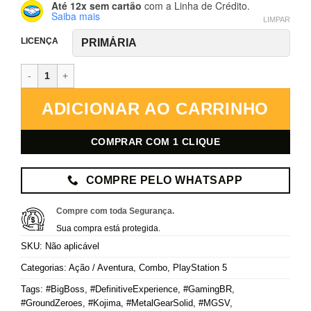
Até 12x sem cartão
com a Linha de Crédito.
Saiba mais
LIMPAR
LICENÇA
Metal Gear Solid V: The Definitive Experience – PlayStation 5 – Míd
ADICIONAR AO CARRINHO
COMPRAR COM 1 CLIQUE
COMPRE PELO WHATSAPP
Compre com toda Segurança.
Sua compra está protegida.
SKU:
Não aplicável
Categorias:
Ação / Aventura
,
Combo
,
PlayStation 5
Tags:
#BigBoss
,
#DefinitiveExperience
,
#GamingBR
,
#GroundZeroes
,
#Kojima
,
#MetalGearSolid
,
#MGSV
,