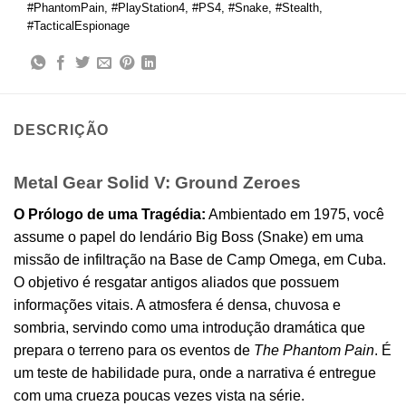
#PhantomPain
,
#PlayStation4
,
#PS4
,
#Snake
,
#Stealth
,
#TacticalEspionage
DESCRIÇÃO
Metal Gear Solid V: Ground Zeroes
O Prólogo de uma Tragédia:
Ambientado em 1975, você
assume o papel do lendário Big Boss (Snake) em uma
missão de infiltração na Base de Camp Omega, em Cuba.
O objetivo é resgatar antigos aliados que possuem
informações vitais. A atmosfera é densa, chuvosa e
sombria, servindo como uma introdução dramática que
prepara o terreno para os eventos de
The Phantom Pain
. É
um teste de habilidade pura, onde a narrativa é entregue
com uma crueza poucas vezes vista na série.