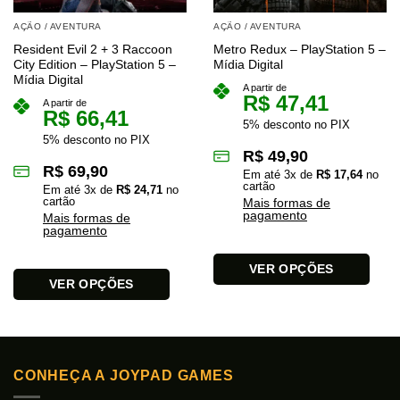
AÇÃO / AVENTURA
AÇÃO / AVENTURA
Resident Evil 2 + 3 Raccoon
Metro Redux – PlayStation 5 –
City Edition – PlayStation 5 –
Mídia Digital
Mídia Digital
A partir de
R$
47,41
A partir de
R$
66,41
5% desconto no PIX
5% desconto no PIX
R$
49,90
R$
69,90
Em até
3
x de
R$
17,64
no
cartão
Em até
3
x de
R$
24,71
no
cartão
Mais formas de
pagamento
Mais formas de
pagamento
VER OPÇÕES
VER OPÇÕES
Este
Este
produto
produto
tem
tem
várias
várias
variantes.
CONHEÇA A JOYPAD GAMES
variantes.
As