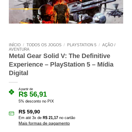
INÍCIO
/
TODOS OS JOGOS
/
PLAYSTATION 5
/
AÇÃO /
AVENTURA
Metal Gear Solid V: The Definitive
Experience – PlayStation 5 – Mídia
Digital
A partir de
R$
56,91
5% desconto no PIX
R$
59,90
Em até
3
x de
R$
21,17
no cartão
Mais formas de pagamento