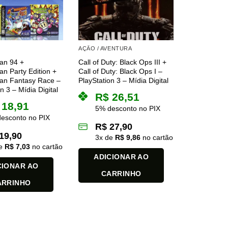
podem
ser
s
escolhidas
na
AÇÃO / AVENTURA
página
an 94 +
Call of Duty: Black Ops III +
do
 Party Edition +
Call of Duty: Black Ops I –
produto
n Fantasy Race –
PlayStation 3 – Mídia Digital
n 3 – Mídia Digital
R$
26,51
18,91
5% desconto no PIX
esconto no PIX
R$
27,90
19,90
3
x de
R$
9,86
no cartão
de
R$
7,03
no cartão
ADICIONAR AO
CIONAR AO
CARRINHO
ARRINHO