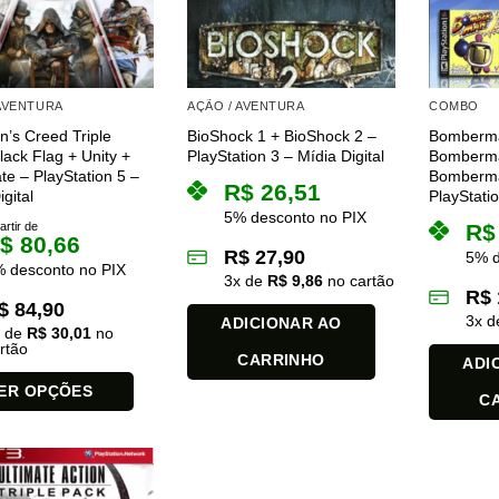
ser
ser
escolhidas
escolhida
na
na
página
página
 AVENTURA
AÇÃO / AVENTURA
COMBO
do
do
n’s Creed Triple
BioShock 1 + BioShock 2 –
Bomberm
produto
produto
lack Flag + Unity +
PlayStation 3 – Mídia Digital
Bomberman
te – PlayStation 5 –
Bomberma
R$
26,51
gital
PlayStatio
5% desconto no PIX
artir de
R$
$
80,66
R$
27,90
5% d
 desconto no PIX
3
x de
R$
9,86
no cartão
R$
$
84,90
3
x 
ADICIONAR AO
x de
R$
30,01
no
rtão
CARRINHO
ADI
ER OPÇÕES
C