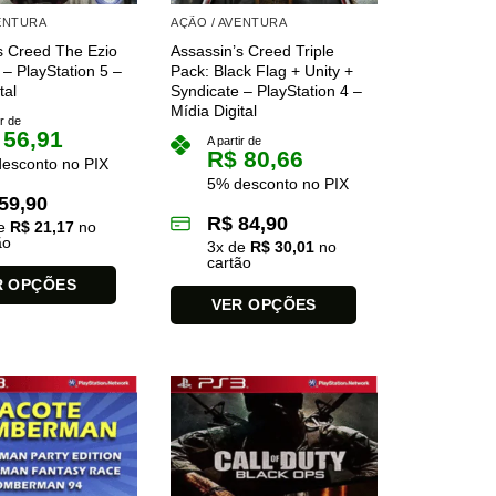
VENTURA
AÇÃO / AVENTURA
s Creed The Ezio
Assassin’s Creed Triple
 – PlayStation 5 –
Pack: Black Flag + Unity +
tal
Syndicate – PlayStation 4 –
Mídia Digital
ir de
56,91
A partir de
R$
80,66
esconto no PIX
5% desconto no PIX
59,90
R$
84,90
de
R$
21,17
no
ão
3
x de
R$
30,01
no
cartão
R OPÇÕES
VER OPÇÕES
Este
produto
tem
várias
variantes.
As
opções