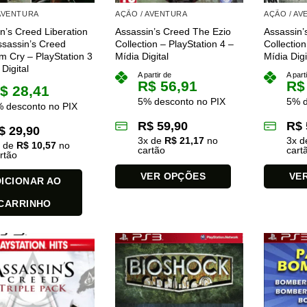
 AVENTURA
AÇÃO / AVENTURA
AÇÃO / A
n’s Creed Liberation
Assassin’s Creed The Ezio
Assassin’
sassin’s Creed
Collection – PlayStation 4 –
Collection
 Cry – PlayStation 3
Mídia Digital
Mídia Digi
Digital
A partir de
A part
R$
56,91
R$
$
28,41
5% desconto no PIX
5% d
 desconto no PIX
R$
59,90
R$
$
29,90
3
x de
R$
21,17
no
3
x 
x de
R$
10,57
no
cartão
cart
rtão
VER OPÇÕES
VE
ICIONAR AO
Este
Este
CARRINHO
produto
produto
tem
tem
várias
várias
variantes.
variantes.
As
As
opções
opções
podem
podem