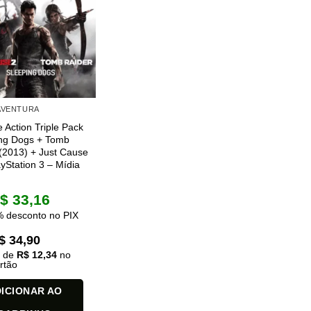
es.
das
 AVENTURA
e Action Triple Pack
ing Dogs + Tomb
(2013) + Just Cause
ayStation 3 – Mídia
$
33,16
 desconto no PIX
$
34,90
x de
R$
12,34
no
rtão
ICIONAR AO