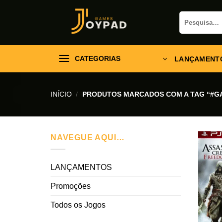
Skip
Pesquisar
to
por:
content
CATEGORIAS
LANÇAMENT
INÍCIO
/
PRODUTOS MARCADOS COM A TAG “#G
NAVEGUE AQUI…
LANÇAMENTOS
Promoções
Todos os Jogos