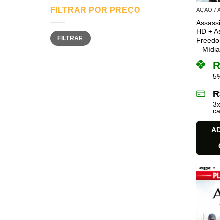
FILTRAR POR PREÇO
AÇÃO /
Assassi
HD + As
Preço
Preço
FILTRAR
mínimo
máximo
Freedom
– Mídia 
R
5%
R
3
ca
AD