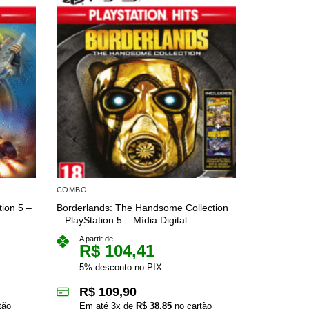
COMBO
AÇÃO / AVE
tion 5 –
Borderlands: The Handsome Collection
LEGO Marve
– PlayStation 5 – Mídia Digital
+ Avengers 
Heroes 2) – 
A partir de
R$
104,41
A partir 
R$
5% desconto no PIX
5% des
R$
109,90
R$
4
tão
Em até
3
x de
R$
38,85
no cartão