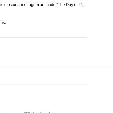
igos e o curta-metragem animado “The Day of Σ”,
gas.