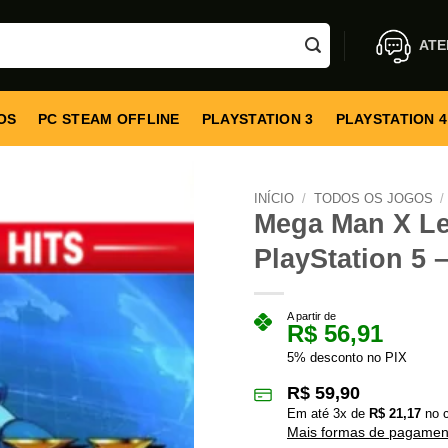
ATE
OS
PC STEAM OFFLINE
PLAYSTATION 3
PLAYSTATION 4
INÍCIO
/
TODOS OS JOGOS
/
Mega Man X Leg
PlayStation 5 –
A partir de
R$
56,91
5% desconto no PIX
R$
59,90
Em até
3
x de
R$
21,17
no c
Mais formas de pagamen