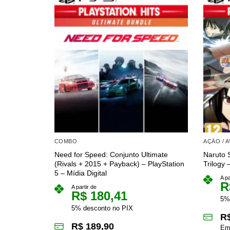
COMBO
AÇÃO / 
Need for Speed: Conjunto Ultimate
Naruto 
(Rivals + 2015 + Payback) – PlayStation
Trilogy 
5 – Mídia Digital
A pa
R
A partir de
R$
180,41
5%
5% desconto no PIX
R
R$
189,90
Em