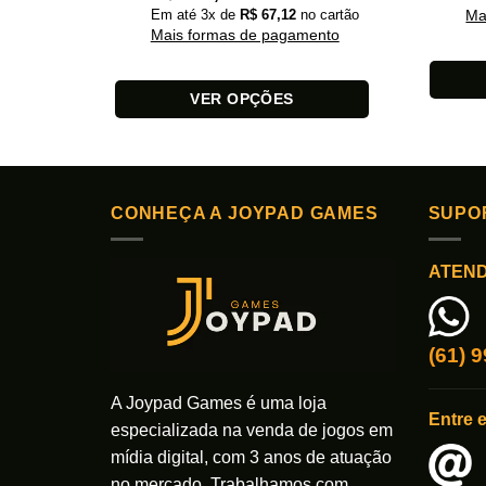
Em até
3
x de
R$
67,12
no cartão
Ma
Mais formas de pagamento
VER OPÇÕES
Este
Este
produto
produto
tem
tem
várias
várias
variante
CONHEÇA A JOYPAD GAMES
SUPO
variantes.
As
As
opções
ATEN
opções
podem
podem
ser
ser
escolhi
(61) 
escolhidas
na
na
página
A Joypad Games é uma loja
página
do
Entre 
do
especializada na venda de jogos em
produto
produto
mídia digital, com 3 anos de atuação
no mercado. Trabalhamos com