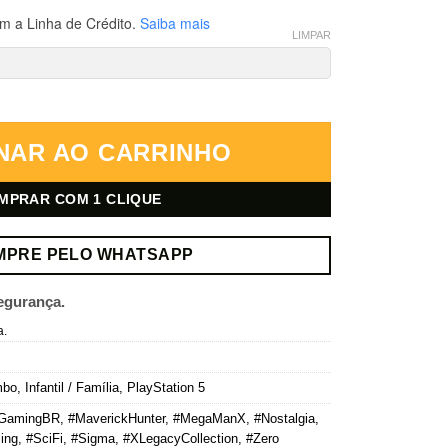
m a Linha de Crédito.
Saiba mais
LIMPAR
 & 2 – PlayStation 5 – Mídia Digital quantidade
NAR AO CARRINHO
MPRAR COM 1 CLIQUE
MPRE PELO WHATSAPP
egurança.
a.
mbo
,
Infantil / Família
,
PlayStation 5
GamingBR
,
#MaverickHunter
,
#MegaManX
,
#Nostalgia
,
ing
,
#SciFi
,
#Sigma
,
#XLegacyCollection
,
#Zero