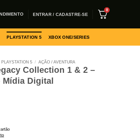
0
NDIMENTO
ENTRAR / CADASTRE-SE
PLAYSTATION 5
XBOX ONE/SERIES
PLAYSTATION 5
/
AÇÃO / AVENTURA
acy Collection 1 & 2 –
 Mídia Digital
artão
to