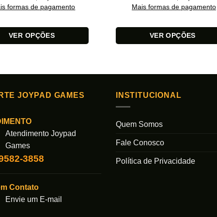
is formas de pagamento
Mais formas de pagamento
VER OPÇÕES
VER OPÇÕES
Este
produto
tem
várias
s.
variantes.
RTE JOYPAD GAMES
INSTITUCIONAL
As
opções
DIMENTO
Quem Somos
podem
Atendimento Joypad
ser
Fale Conosco
Games
das
escolhidas
99582-3858
na
Política de Privacidade
página
do
em Contato
produto
Envie um E-mail