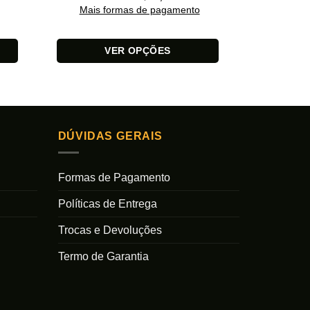
Mais formas de pagamento
Em at
Mais 
VER OPÇÕES
Este
Este
produto
produto
tem
tem
várias
várias
variantes.
DÚVIDAS GERAIS
variantes.
As
As
opções
Formas de Pagamento
opções
podem
podem
ser
Políticas de Entrega
ser
escolhidas
escolhidas
na
Trocas e Devoluções
na
página
Termo de Garantia
página
do
do
produto
produto