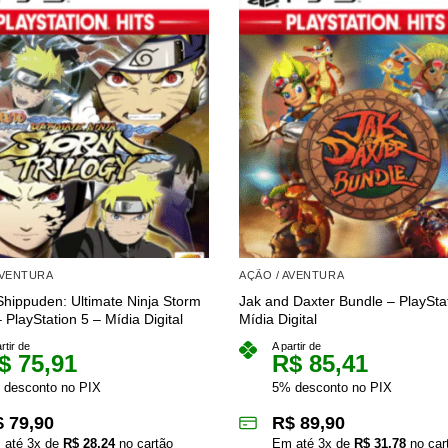
AVENTURA
AÇÃO / AVENTURA
Shippuden: Ultimate Ninja Storm
Jak and Daxter Bundle – PlaySta
– PlayStation 5 – Mídia Digital
Mídia Digital
rtir de
A partir de
$
75,91
R$
85,41
 desconto no PIX
5% desconto no PIX
$
79,90
R$
89,90
 até
3
x de
R$
28,24
no cartão
Em até
3
x de
R$
31,78
no car