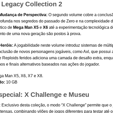
Legacy Collection 2
a Mudança de Perspectiva:
O segundo volume cobre a conclusão
profunda nos segredos do passado de Zero e na complexidade da
ptico de
Mega Man X5
e
X6
até a experimentação tecnológica 
nto de uma nova geração são postos à prova.
Heróis:
A jogabilidade neste volume introduz sistemas de múl
inclusão de novos personagens jogáveis, como Axl, que possui a
e Reploids feridos adiciona uma camada de desafio extra, enqu
os e finais alternativos baseados nas ações do jogador.
a Man X5, X6, X7 e X8.
do:
10 GB
pecial: X Challenge e Museu
:
Exclusivo desta coleção, o modo “X Challenge” permite que o
tensas, combinando vilões de jogos diferentes para testar até 