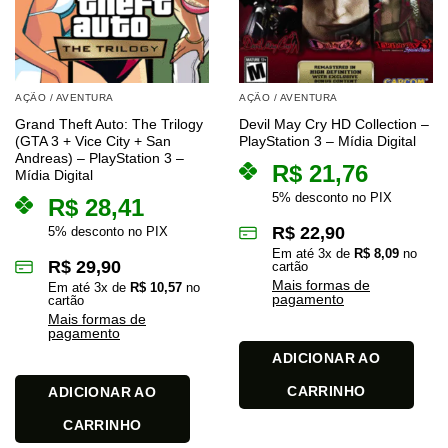
AÇÃO / AVENTURA
AÇÃO / AVENTURA
Grand Theft Auto: The Trilogy
Devil May Cry HD Collection –
(GTA 3 + Vice City + San
PlayStation 3 – Mídia Digital
Andreas) – PlayStation 3 –
R$
21,76
Mídia Digital
5% desconto no PIX
R$
28,41
R$
22,90
5% desconto no PIX
Em até
3
x de
R$
8,09
no
R$
29,90
cartão
Mais formas de
Em até
3
x de
R$
10,57
no
pagamento
cartão
Mais formas de
pagamento
ADICIONAR AO
CARRINHO
ADICIONAR AO
CARRINHO