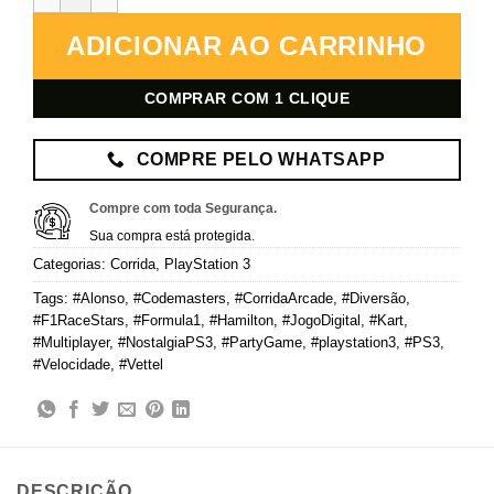
ADICIONAR AO CARRINHO
COMPRAR COM 1 CLIQUE
COMPRE PELO WHATSAPP
Compre com toda Segurança.
Sua compra está protegida.
Categorias:
Corrida
,
PlayStation 3
Tags:
#Alonso
,
#Codemasters
,
#CorridaArcade
,
#Diversão
,
#F1RaceStars
,
#Formula1
,
#Hamilton
,
#JogoDigital
,
#Kart
,
#Multiplayer
,
#NostalgiaPS3
,
#PartyGame
,
#playstation3
,
#PS3
,
#Velocidade
,
#Vettel
DESCRIÇÃO