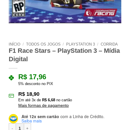
INÍCIO
/
TODOS OS JOGOS
/
PLAYSTATION 3
/
CORRIDA
F1 Race Stars – PlayStation 3 – Mídia
Digital
R$
17,96
5% desconto no PIX
R$
18,90
Em até
3
x de
R$
6,68
no cartão
Mais formas de pagamento
Até 12x sem cartão
com a Linha de Crédito.
Saiba mais
F1 Race Stars – PlayStation 3 – Mídia Digital quantidade