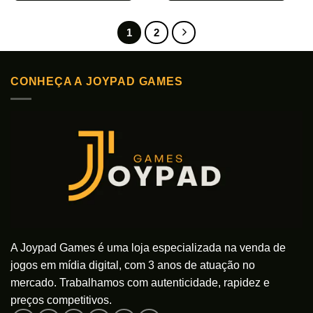
Este
Este
produto
produto
1
2
tem
tem
várias
várias
variantes.
variantes.
As
As
CONHEÇA A JOYPAD GAMES
opções
opções
podem
podem
ser
ser
escolhidas
escolhidas
na
na
página
página
do
do
produto
produto
A Joypad Games é uma loja especializada na venda de
jogos em mídia digital, com 3 anos de atuação no
mercado. Trabalhamos com autenticidade, rapidez e
preços competitivos.