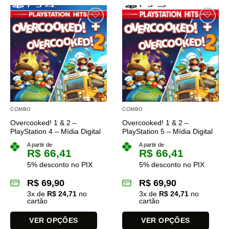
COMBO
COMBO
Overcooked! 1 & 2 –
Overcooked! 1 & 2 –
PlayStation 4 – Mídia Digital
PlayStation 5 – Mídia Digital
A partir de
A partir de
R$
66,41
R$
66,41
5% desconto no PIX
5% desconto no PIX
R$
69,90
R$
69,90
3
x de
R$
24,71
no
3
x de
R$
24,71
no
cartão
cartão
VER OPÇÕES
VER OPÇÕES