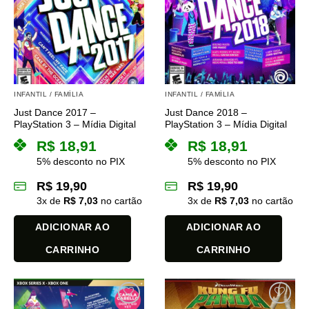
As
opções
podem
ser
escolhidas
na
INFANTIL / FAMÍLIA
INFANTIL / FAMÍLIA
página
do
Just Dance 2017 –
Just Dance 2018 –
PlayStation 3 – Mídia Digital
PlayStation 3 – Mídia Digital
produto
R$
18,91
R$
18,91
5% desconto no PIX
5% desconto no PIX
R$
19,90
R$
19,90
3
x de
R$
7,03
no cartão
3
x de
R$
7,03
no cartão
ADICIONAR AO
ADICIONAR AO
CARRINHO
CARRINHO