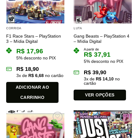
CORRIDA
LUTA
F1 Race Stars – PlayStation
Gang Beasts – PlayStation 4
3 – Mídia Digital
– Mídia Digital
R$
17,96
A partir de
R$
37,91
5% desconto no PIX
5% desconto no PIX
R$
18,90
R$
39,90
3
x de
R$
6,68
no cartão
3
x de
R$
14,10
no
cartão
ADICIONAR AO
VER OPÇÕES
CARRINHO
Este
produto
tem
várias
variantes.
As