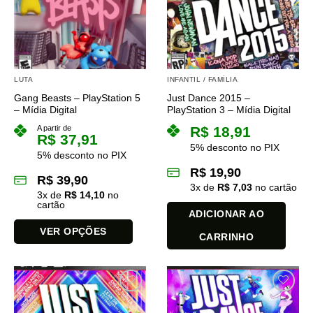
opções
podem
ser
escolhidas
na
LUTA
INFANTIL / FAMÍLIA
página
do
Gang Beasts – PlayStation 5
Just Dance 2015 –
– Mídia Digital
PlayStation 3 – Mídia Digital
produto
A partir de
R$
18,91
R$
37,91
5% desconto no PIX
5% desconto no PIX
R$
19,90
R$
39,90
3
x de
R$
7,03
no cartão
3
x de
R$
14,10
no
cartão
ADICIONAR AO
VER OPÇÕES
CARRINHO
Este
produto
tem
várias
variantes.