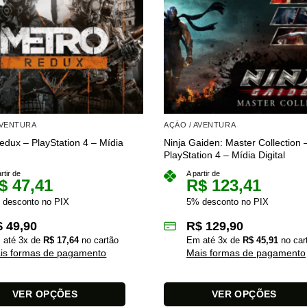
AVENTURA
AÇÃO / AVENTURA
edux – PlayStation 4 – Mídia
Ninja Gaiden: Master Collection 
PlayStation 4 – Mídia Digital
rtir de
A partir de
$
47,41
R$
123,41
 desconto no PIX
5% desconto no PIX
$
49,90
R$
129,90
 até
3
x de
R$
17,64
no cartão
Em até
3
x de
R$
45,91
no car
is formas de pagamento
Mais formas de pagamento
VER OPÇÕES
VER OPÇÕES