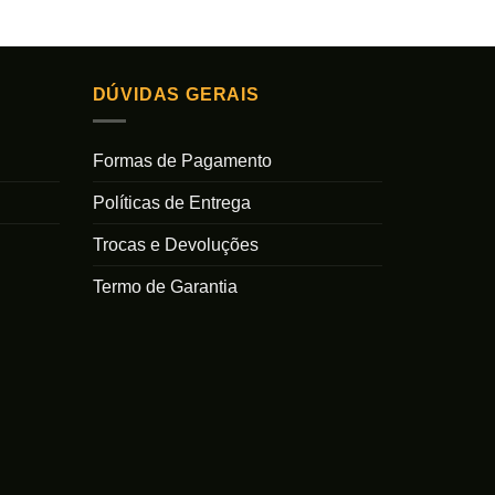
Este
Este
produto
produto
tem
tem
várias
várias
DÚVIDAS GERAIS
variantes.
variantes.
As
As
Formas de Pagamento
opções
opções
podem
podem
Políticas de Entrega
ser
ser
escolhidas
escolhidas
Trocas e Devoluções
na
na
Termo de Garantia
página
página
do
do
produto
produto