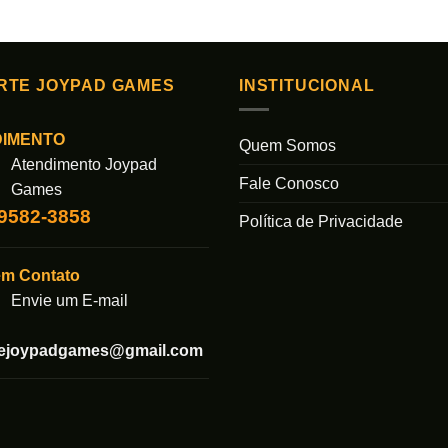
Este
produto
tem
várias
RTE JOYPAD GAMES
INSTITUCIONAL
s.
variantes.
As
DIMENTO
Quem Somos
opções
Atendimento Joypad
podem
Fale Conosco
Games
ser
99582-3858
das
escolhidas
Política de Privacidade
na
página
em Contato
do
Envie um E-mail
produto
tejoypadgames@gmail.com