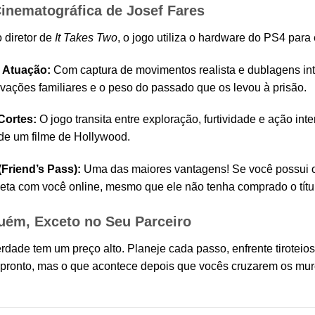
inematográfica de Josef Fares
 diretor de
It Takes Two
, o jogo utiliza o hardware do PS4 para 
e Atuação:
Com captura de movimentos realista e dublagens int
ivações familiares e o peso do passado que os levou à prisão.
Cortes:
O jogo transita entre exploração, furtividade e ação in
de um filme de Hollywood.
Friend’s Pass):
Uma das maiores vantagens! Se você possui o
eta com você online, mesmo que ele não tenha comprado o títu
uém, Exceto no Seu Parceiro
berdade tem um preço alto. Planeje cada passo, enfrente tirotei
 pronto, mas o que acontece depois que vocês cruzarem os muro