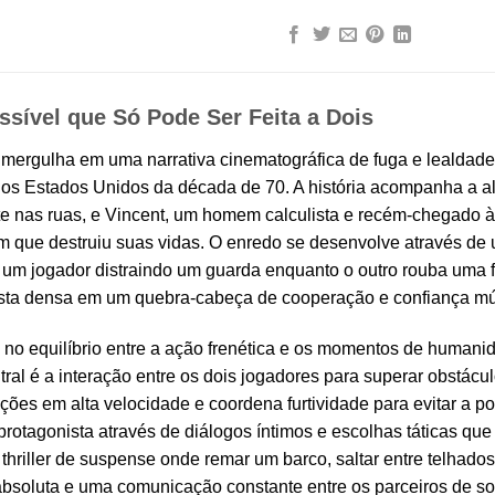
sível que Só Pode Ser Feita a Dois
 mergulha em uma narrativa cinematográfica de fuga e lealdade
dos Estados Unidos da década de 70. A história acompanha a al
te nas ruas, e Vincent, um homem calculista e recém-chegado à 
que destruiu suas vidas. O enredo se desenvolve através de u
um jogador distraindo um guarda enquanto o outro rouba uma 
resta densa em um quebra-cabeça de cooperação e confiança mú
 no equilíbrio entre a ação frenética e os momentos de human
al é a interação entre os dois jogadores para superar obstáculo
ções em alta velocidade e coordena furtividade para evitar a po
rotagonista através de diálogos íntimos e escolhas táticas qu
thriller de suspense onde remar um barco, saltar entre telhad
 absoluta e uma comunicação constante entre os parceiros de so