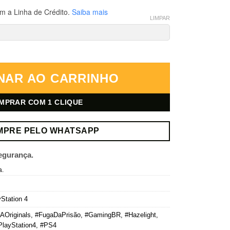
m a Linha de Crédito.
Saiba mais
LIMPAR
dia Digital quantidade
NAR AO CARRINHO
MPRAR COM 1 CLIQUE
MPRE PELO WHATSAPP
egurança.
a.
Station 4
AOriginals
,
#FugaDaPrisão
,
#GamingBR
,
#Hazelight
,
PlayStation4
,
#PS4