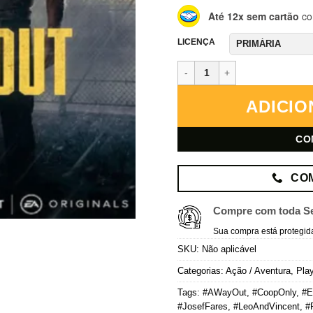
Até 12x sem cartão
co
LICENÇA
A Way Out – PlayStation 4 – Mí
ADICIO
CO
CO
Compre com toda S
Sua compra está protegid
SKU:
Não aplicável
Categorias:
Ação / Aventura
,
Play
Tags:
#AWayOut
,
#CoopOnly
,
#E
#JosefFares
,
#LeoAndVincent
,
#