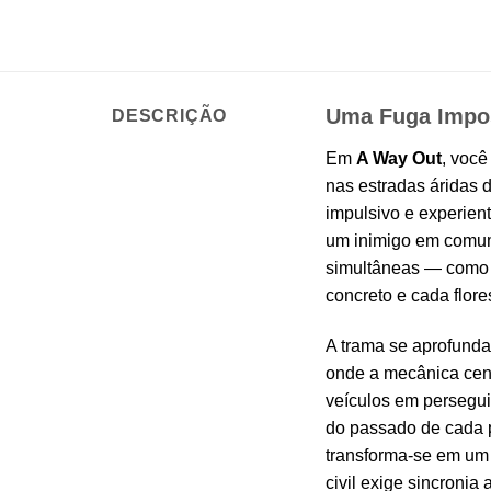
Uma Fuga Impos
DESCRIÇÃO
Em
A Way Out
, você
nas estradas áridas 
impulsivo e experien
um inimigo em comum 
simultâneas — como 
concreto e cada flo
A trama se aprofunda
onde a mecânica centr
veículos em persegui
do passado de cada p
transforma-se em um 
civil exige sincronia