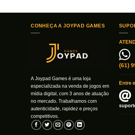
Este
Este
produto
produto
tem
tem
várias
várias
CONHEÇA A JOYPAD GAMES
SUPO
variantes.
variante
As
As
ATEN
opções
opções
podem
podem
ser
ser
(61) 
escolhidas
escolhi
na
na
A Joypad Games é uma loja
página
página
Entre 
do
do
especializada na venda de jogos em
produto
produto
mídia digital, com 3 anos de atuação
no mercado. Trabalhamos com
supor
autenticidade, rapidez e preços
competitivos.