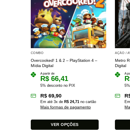
COMBO
AÇÃO / 
Overcooked! 1 & 2 – PlayStation 4 –
Metro R
Mídia Digital
Digital
A partir de
A pa
R$
66,41
R
5% desconto no PIX
5%
R$
69,90
R
Em até
3
x de
R$
24,71
no cartão
Em
Mais formas de pagamento
Ma
VER OPÇÕES