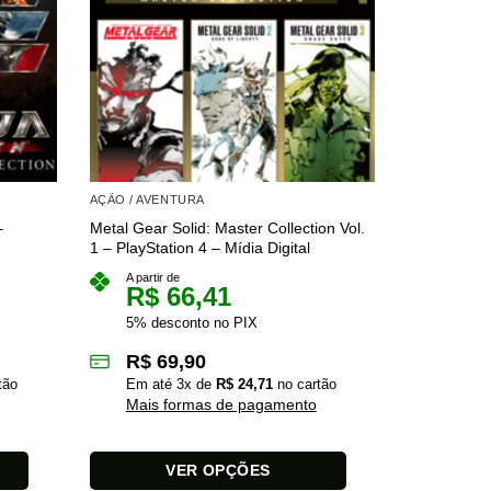
AÇÃO / AVENTURA
AÇÃO / AVE
–
Metal Gear Solid: Master Collection Vol.
Devil May C
1 – PlayStation 4 – Mídia Digital
PlayStation 
A partir de
A partir 
R$
66,41
R$
5% desconto no PIX
5% des
R$
69,90
R$
5
tão
Em até
3
x de
R$
24,71
no cartão
Em at
Mais formas de pagamento
Mais 
VER OPÇÕES