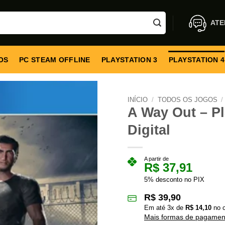
ATE
OS
PC STEAM OFFLINE
PLAYSTATION 3
PLAYSTATION 4
INÍCIO
/
TODOS OS JOGOS
/
A Way Out – Pl
Digital
A partir de
R$
37,91
5% desconto no PIX
R$
39,90
Em até
3
x de
R$
14,10
no c
Mais formas de pagamen