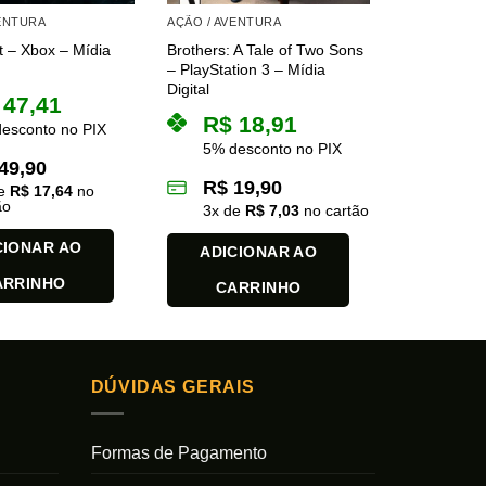
VENTURA
AÇÃO / AVENTURA
 – Xbox – Mídia
Brothers: A Tale of Two Sons
– PlayStation 3 – Mídia
Digital
47,41
R$
18,91
esconto no PIX
5% desconto no PIX
49,90
R$
19,90
de
R$
17,64
no
ão
3
x de
R$
7,03
no cartão
CIONAR AO
ADICIONAR AO
ARRINHO
CARRINHO
DÚVIDAS GERAIS
Formas de Pagamento