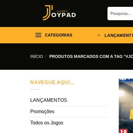
Skip
Pesquisar
to
por:
content
CATEGORIAS
LANÇAMENT
INÍCIO
/
PRODUTOS MARCADOS COM A TAG “#J
NAVEGUE AQUI…
LANÇAMENTOS
Promoções
Todos os Jogos