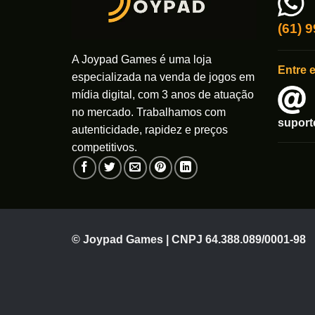
ser
escolhi
(61) 
na
página
A Joypad Games é uma loja
do
Entre 
especializada na venda de jogos em
produto
mídia digital, com 3 anos de atuação
no mercado. Trabalhamos com
supor
autenticidade, rapidez e preços
competitivos.
© Joypad Games | CNPJ 64.388.089/0001-98