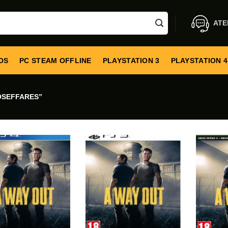
ATE
OS
PC STEAM OFFLINE
PLAYSTATION 3
PLAYSTATION 4
OSEFFARES”