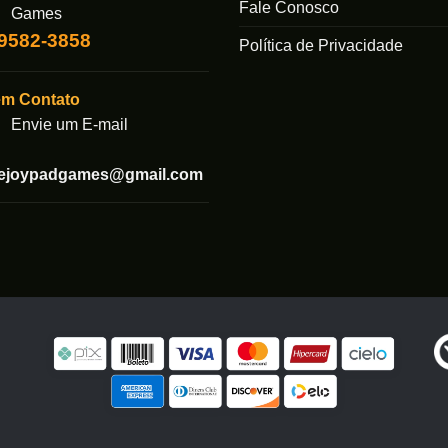
ser
Fale Conosco
Games
das
escolhidas
99582-3858
Política de Privacidade
na
página
do
em Contato
produto
Envie um E-mail
tejoypadgames@gmail.com