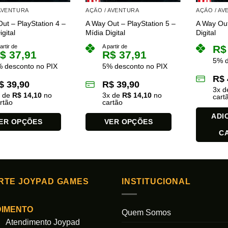
 AVENTURA
AÇÃO / AVENTURA
AÇÃO / A
ut – PlayStation 4 –
A Way Out – PlayStation 5 –
A Way Out
gital
Mídia Digital
Digital
artir de
A partir de
R$
$
37,91
R$
37,91
5% d
 desconto no PIX
5% desconto no PIX
R$
$
39,90
R$
39,90
3
x 
x de
R$
14,10
no
3
x de
R$
14,10
no
cart
rtão
cartão
ADI
ER OPÇÕES
VER OPÇÕES
C
Este
produto
tem
várias
RTE JOYPAD GAMES
INSTITUCIONAL
es.
variantes.
As
opções
DIMENTO
Quem Somos
podem
Atendimento Joypad