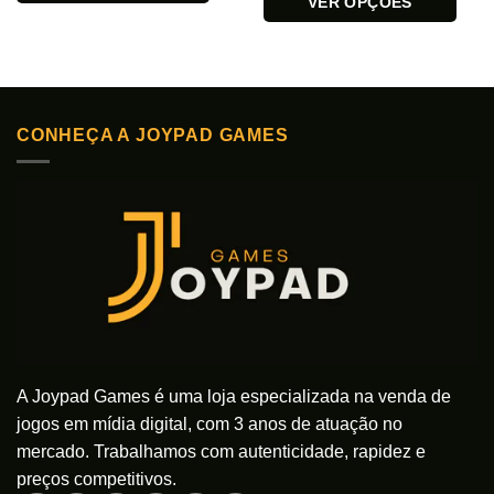
VER OPÇÕES
Este
Este
produto
produto
tem
tem
várias
várias
variantes.
variantes.
As
CONHEÇA A JOYPAD GAMES
As
opções
opções
podem
podem
ser
ser
escolhidas
escolhidas
na
na
página
página
do
do
produto
produto
A Joypad Games é uma loja especializada na venda de
jogos em mídia digital, com 3 anos de atuação no
mercado. Trabalhamos com autenticidade, rapidez e
preços competitivos.