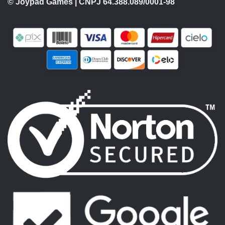
© Joypad Games | CNPJ 64.388.089/0001-98