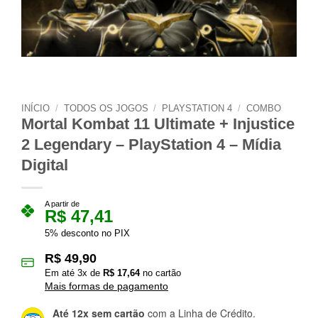
INÍCIO
/
TODOS OS JOGOS
/
PLAYSTATION 4
/
COMBO
Mortal Kombat 11 Ultimate + Injustice
2 Legendary – PlayStation 4 – Mídia
Digital
A partir de
R$
47,41
5% desconto no PIX
R$
49,90
Em até
3
x de
R$
17,64
no cartão
Mais formas de pagamento
Até 12x sem cartão
com a Linha de Crédito.