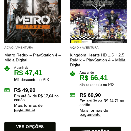
AÇÃO / AVENTURA
AÇÃO / AVENTURA
Metro Redux – PlayStation 4 –
Kingdom Hearts HD 1.5 + 2.5
Mídia Digital
ReMix – PlayStation 4 – Mídia
Digital
A partir de
R$
47,41
A partir de
R$
66,41
5% desconto no PIX
5% desconto no PIX
R$
49,90
R$
69,90
Em até
3
x de
R$
17,64
no
cartão
Em até
3
x de
R$
24,71
no
cartão
Mais formas de
pagamento
Mais formas de
pagamento
VER OPÇÕES