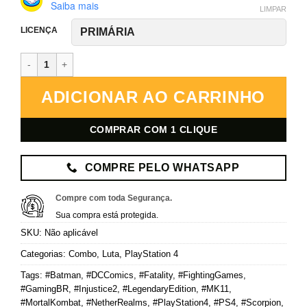
Saiba mais
LIMPAR
LICENÇA
Mortal Kombat 11 Ultimate + Injustice 2 Legendary – PlayStation 4 –
ADICIONAR AO CARRINHO
COMPRAR COM 1 CLIQUE
COMPRE PELO WHATSAPP
Compre com toda Segurança.
Sua compra está protegida.
SKU:
Não aplicável
Categorias:
Combo
,
Luta
,
PlayStation 4
Tags:
#Batman
,
#DCComics
,
#Fatality
,
#FightingGames
,
#GamingBR
,
#Injustice2
,
#LegendaryEdition
,
#MK11
,
#MortalKombat
,
#NetherRealms
,
#PlayStation4
,
#PS4
,
#Scorpion
,