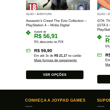
AÇÃO / AVENTURA
AÇÃO / 
Assassin’s Creed The Ezio Collection –
GTA: The
PlayStation 4 – Mídia Digital
(GTA 3 
PlayStat
A partir de
R$
56,91
A pa
R
5% desconto no PIX
5%
R$
59,90
R
Em até
3
x de
R$
21,17
no cartão
Mais formas de pagamento
Em
Ma
VER OPÇÕES
Este
Este
produto
produto
tem
tem
várias
CONHEÇA A JOYPAD GAMES
SUPO
várias
variantes.
variante
As