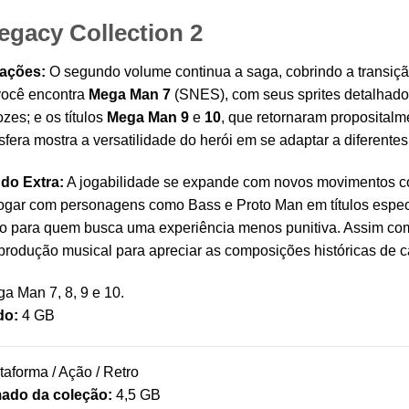
gacy Collection 2
ações:
O segundo volume continua a saga, cobrindo a transição p
 você encontra
Mega Man 7
(SNES), com seus sprites detalhad
zes; e os títulos
Mega Man 9
e
10
, que retornaram propositalme
fera mostra a versatilidade do herói em se adaptar a diferente
do Extra:
A jogabilidade se expande com novos movimentos co
jogar com personagens como Bass e Proto Man em títulos específ
do para quem busca uma experiência menos punitiva. Assim co
reprodução musical para apreciar as composições históricas de c
a Man 7, 8, 9 e 10.
do:
4 GB
taforma / Ação / Retro
mado da coleção:
4,5 GB