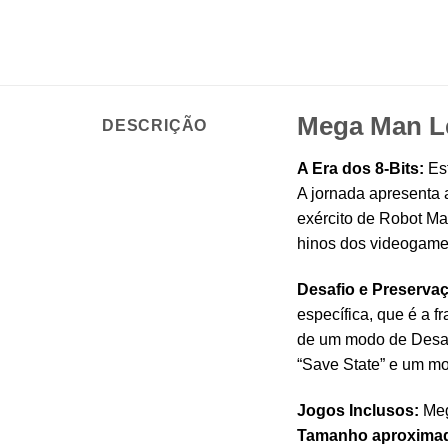
Mega Man Le
DESCRIÇÃO
A Era dos 8-Bits:
Est
A jornada apresenta 
exército de Robot Mas
hinos dos videogames
Desafio e Preserva
específica, que é a f
de um modo de Desafi
“Save State” e um mo
Jogos Inclusos:
Mega
Tamanho aproxima