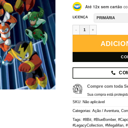
Até 12x sem cartão
co
LICENÇA
Mega Man Legacy Collection 1 &
ADICIO
CO
CO
Compre com toda S
Sua compra está protegid
SKU:
Não aplicável
Categorias:
Ação / Aventura
,
Co
Tags:
#8Bit
,
#BlueBomber
,
#Cap
#LegacyCollection
,
#MegaMan
,
#