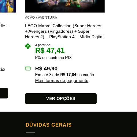
AÇÃO / AVENTURA
AÇÃO / AVE
dle –
LEGO Marvel Collection (Super Heroes
Crysis Tril
+ Avengers (Vingadores) + Super
4 – Mídia Di
Heroes 2) – PlayStation 4 – Mídia Digital
A partir 
R$
A partir de
R$
47,41
5% des
5% desconto no PIX
R$
7
R$
49,90
tão
Em at
Em até
3
x de
R$
17,64
no cartão
Mais 
Mais formas de pagamento
VER OPÇÕES
Este
Este
produto
produto
tem
tem
várias
DÚVIDAS GERAIS
várias
variantes.
variantes.
As