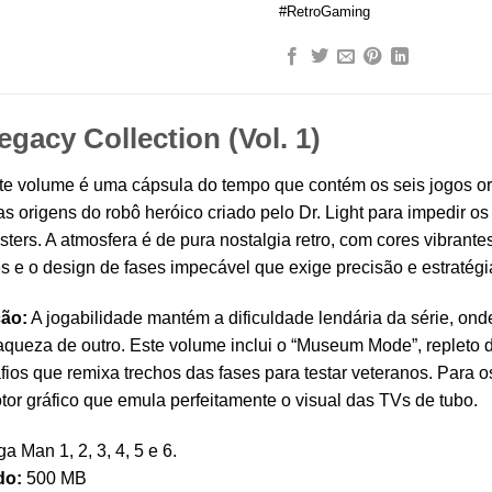
#RetroGaming
gacy Collection (Vol. 1)
e volume é uma cápsula do tempo que contém os seis jogos or
as origens do robô heróico criado pelo Dr. Light para impedir o
ters. A atmosfera é de pura nostalgia retro, com cores vibrante
 e o design de fases impecável que exige precisão e estratégi
ção:
A jogabilidade mantém a dificuldade lendária da série, on
raqueza de outro. Este volume inclui o “Museum Mode”, repleto d
os que remixa trechos das fases para testar veteranos. Para o
tor gráfico que emula perfeitamente o visual das TVs de tubo.
 Man 1, 2, 3, 4, 5 e 6.
do:
500 MB