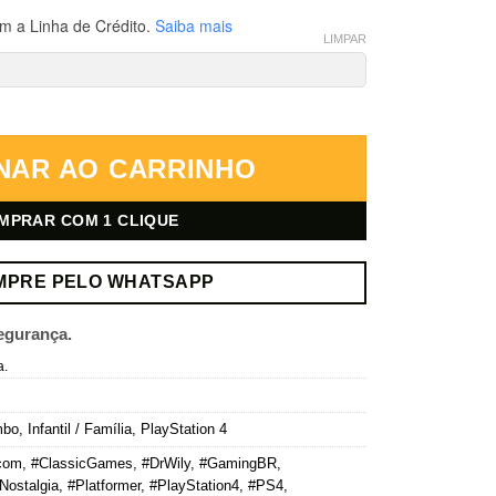
m a Linha de Crédito.
Saiba mais
LIMPAR
 2 – PlayStation 4 – Mídia Digital quantidade
NAR AO CARRINHO
MPRAR COM 1 CLIQUE
MPRE PELO WHATSAPP
egurança.
a.
mbo
,
Infantil / Família
,
PlayStation 4
com
,
#ClassicGames
,
#DrWily
,
#GamingBR
,
Nostalgia
,
#Platformer
,
#PlayStation4
,
#PS4
,