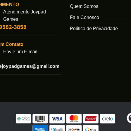
DIMENTO
Quem Somos
opções
Atendimento Joypad
podem
Fale Conosco
Games
ser
99582-3858
escolhidas
Política de Privacidade
das
na
página
em Contato
do
Envie um E-mail
produto
tejoypadgames@gmail.com