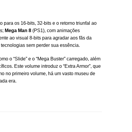
ara os 16-bits, 32-bits e o retorno triunfal ao
os;
Mega Man 8
(PS1), com animações
nte ao visual 8-bits para agradar aos fãs da
s tecnologias sem perder sua essência.
mo o “Slide” e o “Mega Buster” carregado, além
icos. Este volume introduz o “Extra Armor”, que
mo no primeiro volume, há um vasto museu de
ada era.