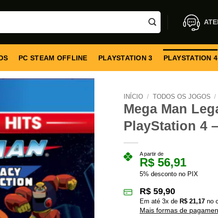
ATE
OS
PC STEAM OFFLINE
PLAYSTATION 3
PLAYSTATION 4
INÍCIO
/
TODOS OS JOGOS
/
Mega Man Lega
PlayStation 4 –
A partir de
R$
56,91
5% desconto no PIX
R$
59,90
Em até
3
x de
R$
21,17
no c
Mais formas de pagamen