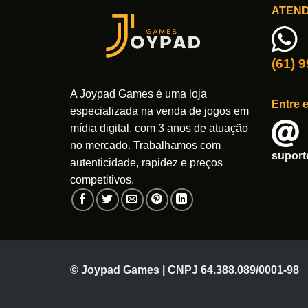
ATEN
As
opções
opções
podem
podem
ser
ser
(61) 
escolhidas
escolhi
na
na
A Joypad Games é uma loja
página
Entre 
página
do
especializada na venda de jogos em
do
produto
mídia digital, com 3 anos de atuação
produto
no mercado. Trabalhamos com
supor
autenticidade, rapidez e preços
competitivos.
© Joypad Games | CNPJ 64.388.089/0001-98