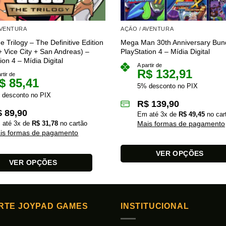
AVENTURA
AÇÃO / AVENTURA
 Trilogy – The Definitive Edition
Mega Man 30th Anniversary Bun
+ Vice City + San Andreas) –
PlayStation 4 – Mídia Digital
ion 4 – Mídia Digital
A partir de
R$
132,91
rtir de
$
85,41
5% desconto no PIX
 desconto no PIX
R$
139,90
$
89,90
Em até
3
x de
R$
49,45
no car
 até
3
x de
R$
31,78
no cartão
Mais formas de pagamento
is formas de pagamento
VER OPÇÕES
VER OPÇÕES
Este
produto
tem
várias
RTE JOYPAD GAMES
INSTITUCIONAL
variantes.
s.
As