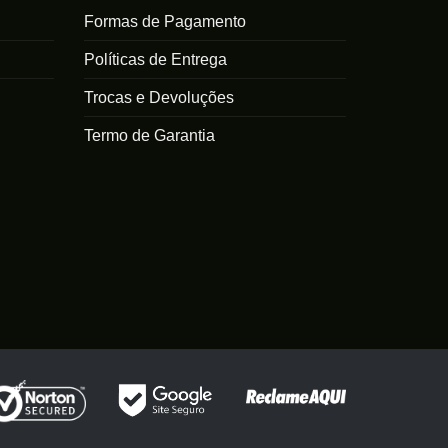
As
Formas de Pagamento
opções
opções
podem
Políticas de Entrega
podem
ser
ser
escolhidas
Trocas e Devoluções
escolhidas
na
na
Termo de Garantia
página
página
do
do
produto
produto