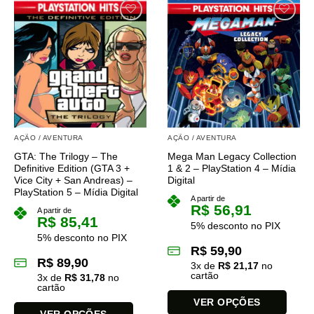
tem
várias
variantes.
As
opções
podem
ser
escolhidas
na
AÇÃO / AVENTURA
AÇÃO / AVENTURA
página
GTA: The Trilogy – The
Mega Man Legacy Collection
do
Definitive Edition (GTA 3 +
1 & 2 – PlayStation 4 – Mídia
produto
Vice City + San Andreas) –
Digital
PlayStation 5 – Mídia Digital
A partir de
R$
56,91
A partir de
R$
85,41
5% desconto no PIX
5% desconto no PIX
R$
59,90
R$
89,90
3
x de
R$
21,17
no
cartão
3
x de
R$
31,78
no
cartão
VER OPÇÕES
VER OPÇÕES