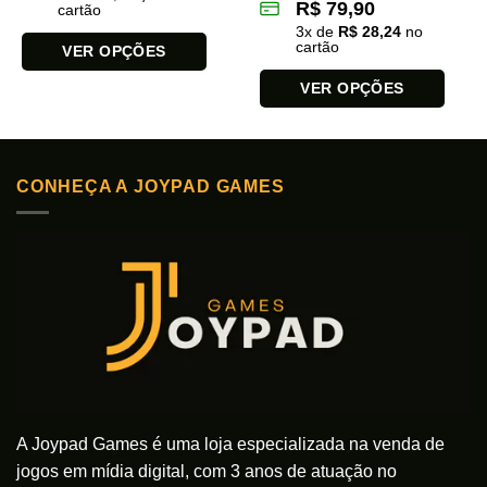
R$
79,90
cartão
3
x de
R$
28,24
no
cartão
VER OPÇÕES
Este
VER OPÇÕES
produto
Este
tem
produto
várias
tem
variantes.
CONHEÇA A JOYPAD GAMES
várias
As
variantes.
opções
As
podem
opções
ser
podem
escolhidas
ser
na
escolhidas
página
na
do
página
produto
do
produto
A Joypad Games é uma loja especializada na venda de
jogos em mídia digital, com 3 anos de atuação no