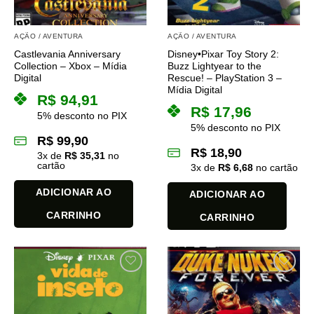
AÇÃO / AVENTURA
AÇÃO / AVENTURA
Castlevania Anniversary
Disney•Pixar Toy Story 2:
Collection – Xbox – Mídia
Buzz Lightyear to the
Digital
Rescue! – PlayStation 3 –
Mídia Digital
R$
94,91
R$
17,96
5% desconto no PIX
5% desconto no PIX
R$
99,90
R$
18,90
3
x de
R$
35,31
no
cartão
3
x de
R$
6,68
no cartão
ADICIONAR AO
ADICIONAR AO
CARRINHO
CARRINHO