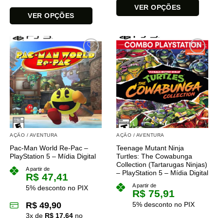
VER OPÇÕES
VER OPÇÕES
Este
Este
produto
produto
tem
tem
várias
várias
variantes.
variantes.
As
As
opções
opções
podem
podem
ser
ser
escolhidas
escolhidas
na
na
página
AÇÃO / AVENTURA
AÇÃO / AVENTURA
página
do
Pac-Man World Re-Pac –
Teenage Mutant Ninja
do
produto
PlayStation 5 – Mídia Digital
Turtles: The Cowabunga
produto
Collection (Tartarugas Ninjas)
A partir de
– PlayStation 5 – Mídia Digital
R$
47,41
A partir de
5% desconto no PIX
R$
75,91
R$
49,90
5% desconto no PIX
3
x de
R$
17,64
no