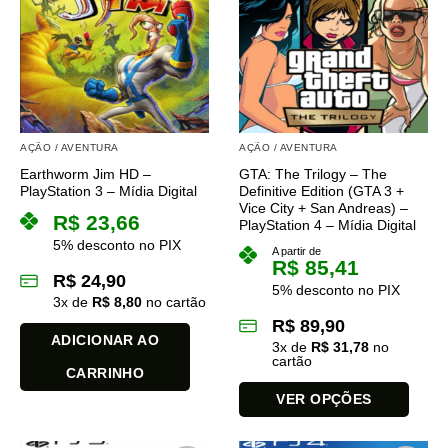
AÇÃO / AVENTURA
AÇÃO / AVENTURA
Earthworm Jim HD –
GTA: The Trilogy – The
PlayStation 3 – Mídia Digital
Definitive Edition (GTA 3 +
Vice City + San Andreas) –
R$
23,66
PlayStation 4 – Mídia Digital
5% desconto no PIX
A partir de
R$
85,41
R$
24,90
5% desconto no PIX
3
x de
R$
8,80
no cartão
R$
89,90
ADICIONAR AO
3
x de
R$
31,78
no
cartão
CARRINHO
VER OPÇÕES
Este
produto