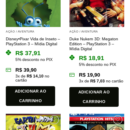
AÇÃO / AVENTURA
AÇÃO / AVENTURA
Disney•Pixar Vida de Inseto –
Duke Nukem 3D: Megaton
PlayStation 3 – Mídia Digital
Edition – PlayStation 3 –
Mídia Digital
R$
37,91
R$
18,91
5% desconto no PIX
5% desconto no PIX
R$
39,90
R$
19,90
3
x de
R$
14,10
no
cartão
3
x de
R$
7,03
no cartão
ADICIONAR AO
ADICIONAR AO
CARRINHO
CARRINHO