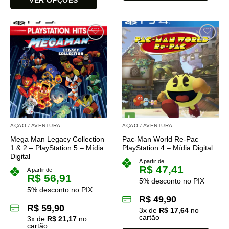
Este
Este
produto
produto
tem
tem
várias
várias
variantes.
variantes.
As
As
opções
opções
podem
podem
ser
ser
escolhidas
escolhidas
na
na
página
AÇÃO / AVENTURA
AÇÃO / AVENTURA
página
do
Mega Man Legacy Collection
Pac-Man World Re-Pac –
do
produto
1 & 2 – PlayStation 5 – Mídia
PlayStation 4 – Mídia Digital
produto
Digital
A partir de
R$
47,41
A partir de
R$
56,91
5% desconto no PIX
5% desconto no PIX
R$
49,90
R$
59,90
3
x de
R$
17,64
no
cartão
3
x de
R$
21,17
no
cartão