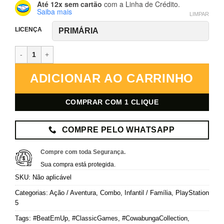
Até 12x sem cartão
com a Linha de Crédito.
Saiba mais
LIMPAR
LICENÇA
Teenage Mutant Ninja Turtles: The Cowabunga Collection (Tartarugas
ADICIONAR AO CARRINHO
COMPRAR COM 1 CLIQUE
COMPRE PELO WHATSAPP
Compre com toda Segurança.
Sua compra está protegida.
SKU:
Não aplicável
Categorias:
Ação / Aventura
,
Combo
,
Infantil / Família
,
PlayStation
5
Tags:
#BeatEmUp
,
#ClassicGames
,
#CowabungaCollection
,