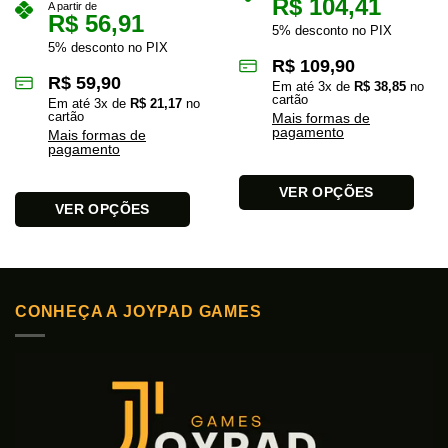
R$
104,41
A partir de
R$
56,91
5% desconto no PIX
5% desconto no PIX
R$
109,90
R$
59,90
Em até
3
x de
R$
38,85
no
cartão
Em até
3
x de
R$
21,17
no
cartão
Mais formas de
pagamento
Mais formas de
pagamento
VER OPÇÕES
VER OPÇÕES
Este
Este
produto
produto
tem
tem
várias
várias
variantes.
CONHEÇA A JOYPAD GAMES
variantes.
As
As
opções
opções
podem
podem
ser
ser
escolhidas
escolhidas
na
na