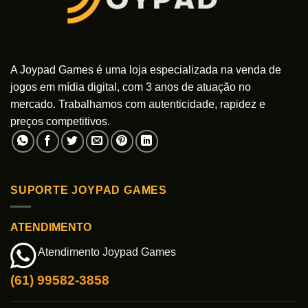
página
página
do
do
produto
produto
A Joypad Games é uma loja especializada na venda de
jogos em mídia digital, com 3 anos de atuação no
mercado. Trabalhamos com autenticidade, rapidez e
preços competitivos.
SUPORTE JOYPAD GAMES
ATENDIMENTO
Atendimento Joypad Games
(61) 99582-3858