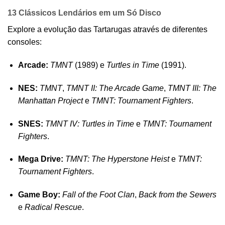
13 Clássicos Lendários em um Só Disco
Explore a evolução das Tartarugas através de diferentes
consoles:
Arcade:
TMNT
(1989) e
Turtles in Time
(1991).
NES:
TMNT
,
TMNT II: The Arcade Game
,
TMNT III: The
Manhattan Project
e
TMNT: Tournament Fighters
.
SNES:
TMNT IV: Turtles in Time
e
TMNT: Tournament
Fighters
.
Mega Drive:
TMNT: The Hyperstone Heist
e
TMNT:
Tournament Fighters
.
Game Boy:
Fall of the Foot Clan
,
Back from the Sewers
e
Radical Rescue
.