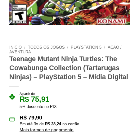
INÍCIO
/
TODOS OS JOGOS
/
PLAYSTATION 5
/
AÇÃO /
AVENTURA
Teenage Mutant Ninja Turtles: The
Cowabunga Collection (Tartarugas
Ninjas) – PlayStation 5 – Mídia Digital
A partir de
R$
75,91
5% desconto no PIX
R$
79,90
Em até
3
x de
R$
28,24
no cartão
Mais formas de pagamento