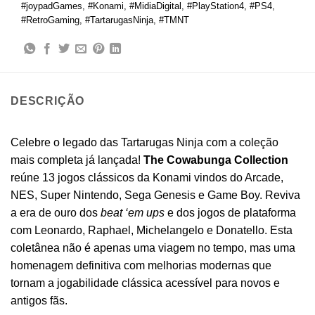
#joypadGames
,
#Konami
,
#MidiaDigital
,
#PlayStation4
,
#PS4
,
#RetroGaming
,
#TartarugasNinja
,
#TMNT
DESCRIÇÃO
Celebre o legado das Tartarugas Ninja com a coleção
mais completa já lançada!
The Cowabunga Collection
reúne 13 jogos clássicos da Konami vindos do Arcade,
NES, Super Nintendo, Sega Genesis e Game Boy. Reviva
a era de ouro dos
beat ‘em ups
e dos jogos de plataforma
com Leonardo, Raphael, Michelangelo e Donatello. Esta
coletânea não é apenas uma viagem no tempo, mas uma
homenagem definitiva com melhorias modernas que
tornam a jogabilidade clássica acessível para novos e
antigos fãs.