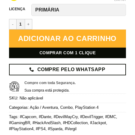
LICENÇA
Devil May Cry HD Collection – PlayStation 4 – Mídia Digital quantid
ADICIONAR AO CARRINHO
COMPRAR COM 1 CLIQUE
COMPRE PELO WHATSAPP
Compre com toda Segurança.
Sua compra está protegida.
SKU:
Não aplicável
Categorias:
Ação / Aventura
,
Combo
,
PlayStation 4
Tags:
#Capcom
,
#Dante
,
#DevilMayCry
,
#DevilTrigger
,
#DMC
,
#GamingBR
,
#HackAndSlash
,
#HDCollection
,
#Jackpot
,
#PlayStation4
,
#PS4
,
#Sparda
,
#Vergil