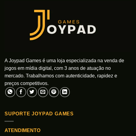
As
podem
opções
ser
podem
escolhidas
ser
na
escolhidas
página
na
do
página
produto
do
produto
A Joypad Games é uma loja especializada na venda de
jogos em mídia digital, com 3 anos de atuação no
mercado. Trabalhamos com autenticidade, rapidez e
preços competitivos.
SUPORTE JOYPAD GAMES
ATENDIMENTO