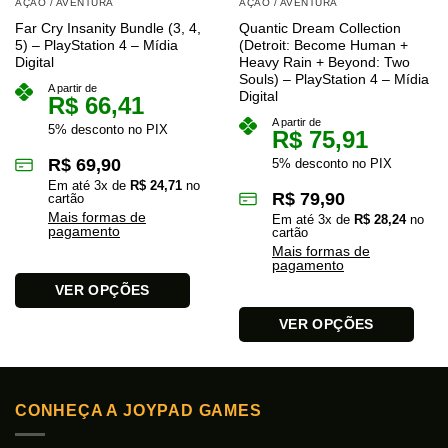
AÇÃO / AVENTURA
AÇÃO / AVENTURA
Far Cry Insanity Bundle (3, 4,
Quantic Dream Collection
5) – PlayStation 4 – Mídia
(Detroit: Become Human +
Digital
Heavy Rain + Beyond: Two
Souls) – PlayStation 4 – Mídia
A partir de
Digital
R$
66,41
A partir de
5% desconto no PIX
R$
75,91
R$
69,90
5% desconto no PIX
Em até
3
x de
R$
24,71
no
R$
79,90
cartão
Mais formas de
Em até
3
x de
R$
28,24
no
pagamento
cartão
Mais formas de
pagamento
VER OPÇÕES
Este
VER OPÇÕES
produto
Este
tem
produto
várias
tem
variantes.
CONHEÇA A JOYPAD GAMES
várias
As
variantes.
opções