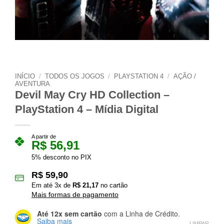
INÍCIO
/
TODOS OS JOGOS
/
PLAYSTATION 4
/
AÇÃO /
AVENTURA
Devil May Cry HD Collection –
PlayStation 4 – Mídia Digital
A partir de
R$
56,91
5% desconto no PIX
R$
59,90
Em até
3
x de
R$
21,17
no cartão
Mais formas de pagamento
Até 12x sem cartão
com a Linha de Crédito.
Saiba mais
LIMPAR