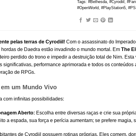
Tags:
#Bethesda
,
#Cyrodiil
,
#Fan
#OpenWorld
,
#PlayStation5
,
#PS
te pelas terras de Cyrodiil!
Com o assassinato do Imperador 
e hordas de Daedra estão invadindo o mundo mortal. Em
The El
eiro perdido do trono e impedir a destruição total de Nirn. Est
s significativas, performance aprimorada e todos os conteúdos 
eração de RPGs.
l em um Mundo Vivo
a com infinitas possibilidades:
onagem Aberto:
Escolha entre diversas raças e crie sua própr
to a espada, sua força e perícia aumentam; se prefere magia, 
itantes de Cyrodiil possuem rotinas próprias. Eles comem, d