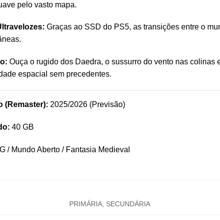
uave pelo vasto mapa.
ltravelozes:
Graças ao SSD do PS5, as transições entre o mun
âneas.
o:
Ouça o rugido dos Daedra, o sussurro do vento nas colinas 
idade espacial sem precedentes.
 (Remaster):
2025/2026 (Previsão)
do:
40 GB
 / Mundo Aberto / Fantasia Medieval
PRIMÁRIA, SECUNDÁRIA