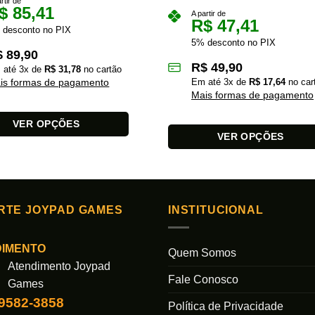
rtir de
$
85,41
A partir de
R$
47,41
 desconto no PIX
5% desconto no PIX
$
89,90
R$
49,90
 até
3
x de
R$
31,78
no cartão
is formas de pagamento
Em até
3
x de
R$
17,64
no car
Mais formas de pagamento
VER OPÇÕES
VER OPÇÕES
Este
produto
tem
várias
s.
RTE JOYPAD GAMES
INSTITUCIONAL
variantes.
As
DIMENTO
Quem Somos
opções
Atendimento Joypad
podem
Fale Conosco
Games
ser
das
99582-3858
escolhidas
Política de Privacidade