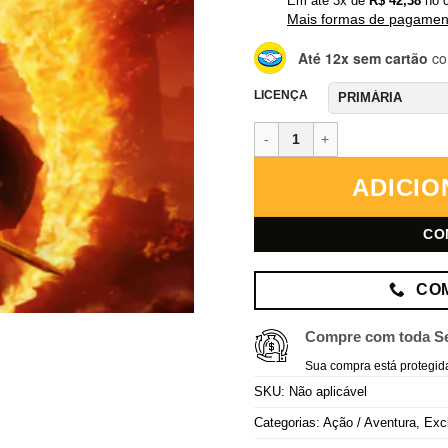
Em até
3
x de
R$
42,38
no c
Mais formas de pagamen
Até 12x sem cartão
co
LICENÇA
The Elder Scrolls IV: Oblivion 
ADICIO
CO
CO
Compre com toda S
Sua compra está protegid
SKU:
Não aplicável
Categorias:
Ação / Aventura
,
Exc