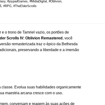
tasy
,
#joypadGames
,
#MidiaDigital
,
#Oblivion
,
5
,
#RPG
,
#TheElderScrolls
e o trono de Tamriel vazio, os portões de
der Scrolls IV: Oblivion Remastered
, você
a versão remasterizada traz o épico da Bethesda
adicionais, preservando a liberdade e a imersão
ia classe. Evolua suas habilidades organicamente
sua maestria arcana cresce com o uso.
ormem, conversam e reagem às suas ações de