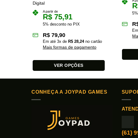
A pa
Digital
R
A partir de
5%
R$
75,91
R
5% desconto no PIX
Em
R$
79,90
Ma
Em até
3
x de
R$
28,24
no cartão
Mais formas de pagamento
Este
VER OPÇÕES
produto
Este
tem
produto
várias
tem
variante
CONHEÇA A JOYPAD GAMES
SUPO
várias
As
variantes.
opções
ATEN
As
podem
opções
ser
podem
escolhi
ser
(61) 
na
escolhidas