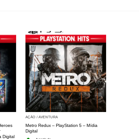
AÇÃO / AVENTURA
COMBO
Heroes
Metro Redux – PlayStation 5 – Mídia
Mortal Komb
r
Digital
Legendary –
 Digital
Digital