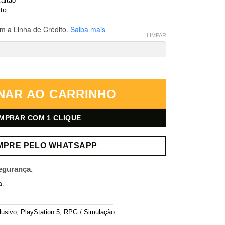
artão
to
m a Linha de Crédito.
Saiba mais
LIMPAR
Remastered – PlayStation 5 – Mídia Digital quantidade
NAR AO CARRINHO
MPRAR COM 1 CLIQUE
MPRE PELO WHATSAPP
egurança.
a.
lusivo
,
PlayStation 5
,
RPG / Simulação