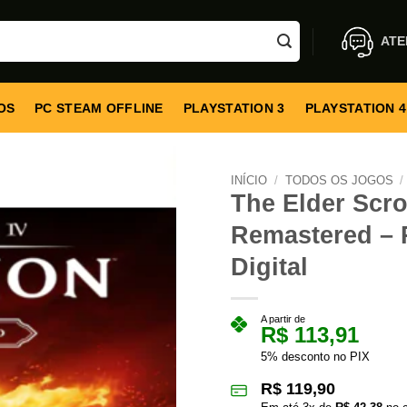
ATE
OS
PC STEAM OFFLINE
PLAYSTATION 3
PLAYSTATION 4
INÍCIO
/
TODOS OS JOGOS
/
The Elder Scrol
Remastered – P
Digital
A partir de
R$
113,91
5% desconto no PIX
R$
119,90