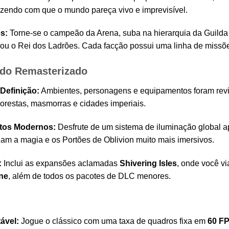
azendo com que o mundo pareça vivo e imprevisível.
s:
Torne-se o campeão da Arena, suba na hierarquia da Guilda
ou o Rei dos Ladrões. Cada facção possui uma linha de missõ
údo Remasterizado
 Definição:
Ambientes, personagens e equipamentos foram revi
lorestas, masmorras e cidades imperiais.
itos Modernos:
Desfrute de um sistema de iluminação global a
nam a magia e os Portões de Oblivion muito mais imersivos.
:
Inclui as expansões aclamadas
Shivering Isles
, onde você vi
ine
, além de todos os pacotes de DLC menores.
ável:
Jogue o clássico com uma taxa de quadros fixa em
60 F