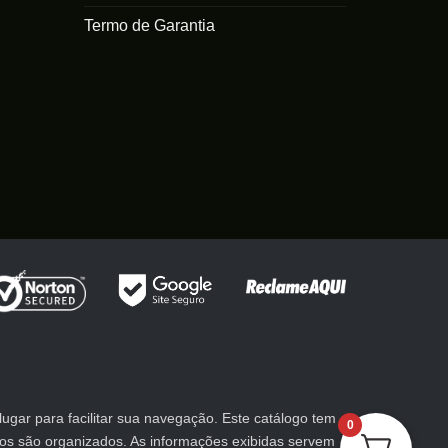
na
página
Termo de Garantia
página
do
do
produto
produto
gar para facilitar sua navegação. Este catálogo tem
0
utos são organizados. As informações exibidas servem