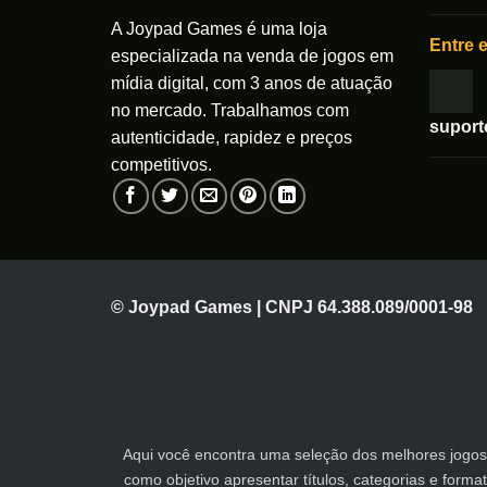
página
na
A Joypad Games é uma loja
do
Entre 
página
especializada na venda de jogos em
produto
do
mídia digital, com 3 anos de atuação
produto
no mercado. Trabalhamos com
supor
autenticidade, rapidez e preços
competitivos.
© Joypad Games | CNPJ 64.388.089/0001-98
Aqui você encontra uma seleção dos melhores jogos 
como objetivo apresentar títulos, categorias e form