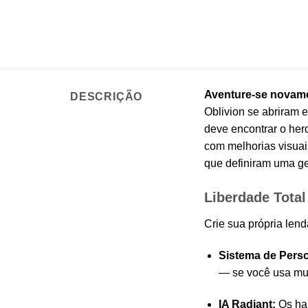
Aventure-se novamen
DESCRIÇÃO
Oblivion se abriram 
deve encontrar o herd
com melhorias visuai
que definiram uma g
Liberdade Tota
Crie sua própria lend
Sistema de Pers
— se você usa mui
IA Radiant:
Os hab