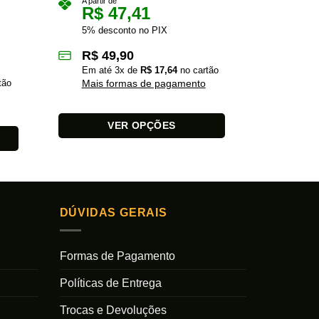
A partir de
R$
47,41
A partir 
R$
5% desconto no PIX
5% des
R$
49,90
R$
4
Em até
3
x de
R$
17,64
no cartão
tão
Mais formas de pagamento
Em at
Mais 
VER OPÇÕES
Este
Este
produto
produto
tem
tem
várias
várias
variantes.
DÚVIDAS GERAIS
variantes.
As
As
opções
Formas de Pagamento
opções
podem
podem
ser
Políticas de Entrega
ser
escolhidas
escolhidas
na
Trocas e Devoluções