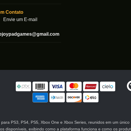
na
página
em Contato
do
Envie um E-mail
produto
tejoypadgames@gmail.com
para PS3, PS4, PS5, Xbox One e Xbox Series, reunidos em um único lu
atos disponíveis, exibindo como a plataforma funciona e como os prod