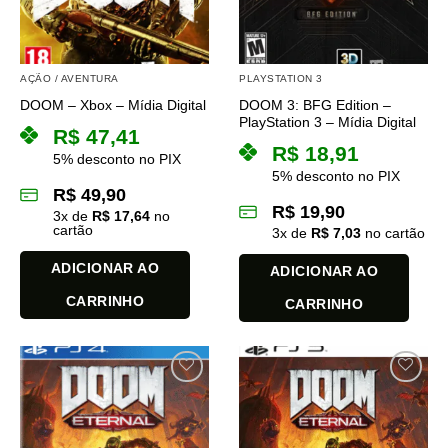
podem
podem
ser
ser
escolhidas
escolhidas
na
na
AÇÃO / AVENTURA
PLAYSTATION 3
página
página
DOOM 3: BFG Edition –
DOOM – Xbox – Mídia Digital
do
do
PlayStation 3 – Mídia Digital
R$
47,41
produto
produto
R$
18,91
5% desconto no PIX
5% desconto no PIX
R$
49,90
R$
19,90
3
x de
R$
17,64
no
cartão
3
x de
R$
7,03
no cartão
ADICIONAR AO
ADICIONAR AO
CARRINHO
CARRINHO