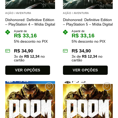
escolhidas
escolhidas
na
na
AÇÃO / AVENTURA
AÇÃO / AVENTURA
página
página
Dishonored: Definitive Edition
Dishonored: Definitive Edition
do
do
– PlayStation 4 – Mídia Digital
– PlayStation 5 – Mídia Digital
produto
produto
A partir de
A partir de
R$
33,16
R$
33,16
5% desconto no PIX
5% desconto no PIX
R$
34,90
R$
34,90
3
x de
R$
12,34
no
3
x de
R$
12,34
no
cartão
cartão
VER OPÇÕES
VER OPÇÕES
Este
Este
produto
produto
tem
tem
várias
várias
variantes.
variantes.
As
As
opções
opções
podem
podem