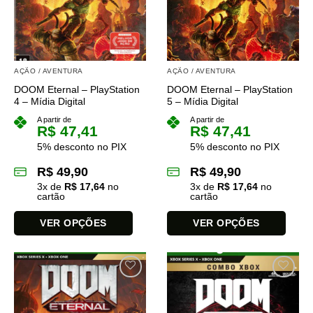
AÇÃO / AVENTURA
AÇÃO / AVENTURA
DOOM Eternal – PlayStation
DOOM Eternal – PlayStation
4 – Mídia Digital
5 – Mídia Digital
A partir de
A partir de
R$
47,41
R$
47,41
5% desconto no PIX
5% desconto no PIX
R$
49,90
R$
49,90
3
x de
R$
17,64
no
3
x de
R$
17,64
no
cartão
cartão
VER OPÇÕES
VER OPÇÕES
Este
Este
produto
produto
tem
tem
várias
várias
variantes.
variantes.