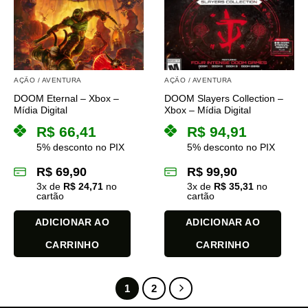
As
As
opções
opções
podem
podem
ser
ser
escolhidas
escolhidas
na
na
AÇÃO / AVENTURA
AÇÃO / AVENTURA
página
página
DOOM Eternal – Xbox –
DOOM Slayers Collection –
do
do
Mídia Digital
Xbox – Mídia Digital
produto
produto
R$
66,41
R$
94,91
5% desconto no PIX
5% desconto no PIX
R$
69,90
R$
99,90
3
x de
R$
24,71
no
3
x de
R$
35,31
no
cartão
cartão
ADICIONAR AO
ADICIONAR AO
CARRINHO
CARRINHO
1
2