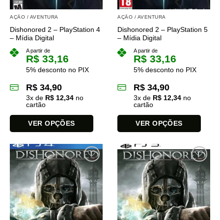
AÇÃO / AVENTURA
AÇÃO / AVENTURA
Dishonored 2 – PlayStation 4
Dishonored 2 – PlayStation 5
– Mídia Digital
– Mídia Digital
A partir de
A partir de
R$
33,16
R$
33,16
5% desconto no PIX
5% desconto no PIX
R$
34,90
R$
34,90
3
x de
R$
12,34
no
3
x de
R$
12,34
no
cartão
cartão
VER OPÇÕES
VER OPÇÕES
Este
Este
produto
produto
tem
tem
várias
várias
variantes.
variantes.
As
As
opções
opções
podem
podem
ser
ser