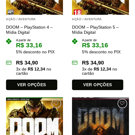
ser
ser
escolhidas
escolhidas
na
na
AÇÃO / AVENTURA
AÇÃO / AVENTURA
página
página
DOOM – PlayStation 4 –
DOOM – PlayStation 5 –
do
do
Mídia Digital
Mídia Digital
produto
produto
A partir de
A partir de
R$
33,16
R$
33,16
5% desconto no PIX
5% desconto no PIX
R$
34,90
R$
34,90
3
x de
R$
12,34
no
3
x de
R$
12,34
no
cartão
cartão
VER OPÇÕES
VER OPÇÕES
Este
Este
produto
produto
tem
tem
várias
várias
variantes.
variantes.
As
As
opções
opções