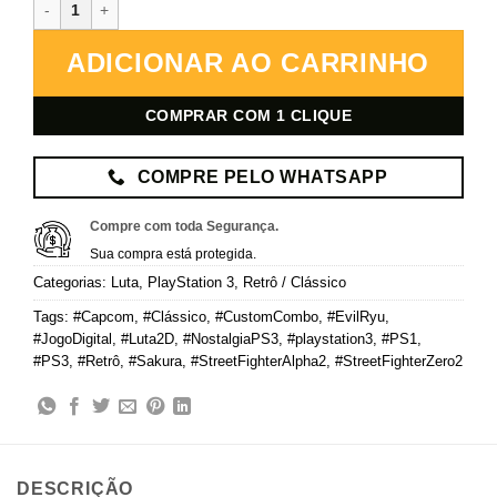
Street Fighter Alpha 2 – PlayStation 3 – Mídia Digital quantidade
ADICIONAR AO CARRINHO
COMPRAR COM 1 CLIQUE
COMPRE PELO WHATSAPP
Compre com toda Segurança.
Sua compra está protegida.
Categorias:
Luta
,
PlayStation 3
,
Retrô / Clássico
Tags:
#Capcom
,
#Clássico
,
#CustomCombo
,
#EvilRyu
,
#JogoDigital
,
#Luta2D
,
#NostalgiaPS3
,
#playstation3
,
#PS1
,
#PS3
,
#Retrô
,
#Sakura
,
#StreetFighterAlpha2
,
#StreetFighterZero2
DESCRIÇÃO