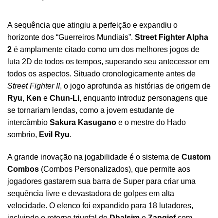
A sequência que atingiu a perfeição e expandiu o
horizonte dos “Guerreiros Mundiais”.
Street Fighter Alpha
2
é amplamente citado como um dos melhores jogos de
luta 2D de todos os tempos, superando seu antecessor em
todos os aspectos. Situado cronologicamente antes de
Street Fighter II
, o jogo aprofunda as histórias de origem de
Ryu
,
Ken
e
Chun-Li
, enquanto introduz personagens que
se tornariam lendas, como a jovem estudante de
intercâmbio
Sakura Kasugano
e o mestre do Hado
sombrio,
Evil Ryu
.
A grande inovação na jogabilidade é o sistema de
Custom
Combos
(Combos Personalizados), que permite aos
jogadores gastarem sua barra de Super para criar uma
sequência livre e devastadora de golpes em alta
velocidade. O elenco foi expandido para 18 lutadores,
incluindo o retorno triunfal de
Dhalsim
e
Zangief
com