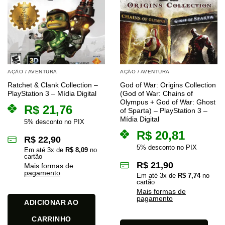
AÇÃO / AVENTURA
AÇÃO / AVENTURA
Ratchet & Clank Collection –
God of War: Origins Collection
PlayStation 3 – Mídia Digital
(God of War: Chains of
Olympus + God of War: Ghost
R$
21,76
of Sparta) – PlayStation 3 –
Mídia Digital
5% desconto no PIX
R$
20,81
R$
22,90
5% desconto no PIX
Em até
3
x de
R$
8,09
no
cartão
R$
21,90
Mais formas de
pagamento
Em até
3
x de
R$
7,74
no
cartão
Mais formas de
pagamento
ADICIONAR AO
CARRINHO