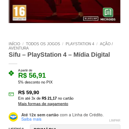
INÍCIO
/
TODOS OS JOGOS
/
PLAYSTATION 4
/
AÇÃO /
AVENTURA
Sifu – PlayStation 4 – Mídia Digital
A partir de
R$
56,91
5% desconto no PIX
R$
59,90
Em até
3
x de
R$
21,17
no cartão
Mais formas de pagamento
Até 12x sem cartão
com a Linha de Crédito.
Saiba mais
LIMPAR