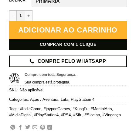
LICENÇA
Sifu – PlayStation 4 – Mídia Digital quantidade
ADICIONAR AO CARRINHO
COMPRAR COM 1 CLIQUE
COMPRE PELO WHATSAPP
Compre com toda Segurança.
Sua compra está protegida.
SKU:
Não aplicável
Categorias:
Ação / Aventura
,
Luta
,
PlayStation 4
Tags:
#IndieGame
,
#joypadGames
,
#KungFu
,
#MartialArts
,
#MidiaDigital
,
#PlayStation4
,
#PS4
,
#Sifu
,
#Sloclap
,
#Vingança