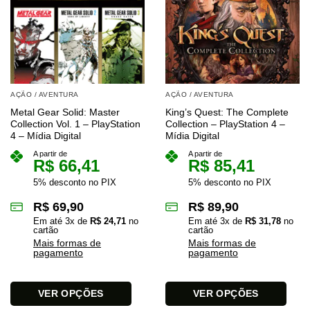
AÇÃO / AVENTURA
AÇÃO / AVENTURA
Metal Gear Solid: Master
King’s Quest: The Complete
Collection Vol. 1 – PlayStation
Collection – PlayStation 4 –
4 – Mídia Digital
Mídia Digital
A partir de
A partir de
R$
66,41
R$
85,41
5% desconto no PIX
5% desconto no PIX
R$
69,90
R$
89,90
Em até
3
x de
R$
24,71
no
Em até
3
x de
R$
31,78
no
cartão
cartão
Mais formas de
Mais formas de
pagamento
pagamento
VER OPÇÕES
VER OPÇÕES