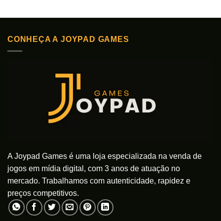
Este
Este
produto
produto
tem
tem
várias
várias
CONHEÇA A JOYPAD GAMES
variantes.
variantes.
As
As
opções
opções
podem
podem
ser
ser
escolhidas
escolhidas
na
na
página
página
do
do
produto
produto
A Joypad Games é uma loja especializada na venda de
jogos em mídia digital, com 3 anos de atuação no
mercado. Trabalhamos com autenticidade, rapidez e
preços competitivos.