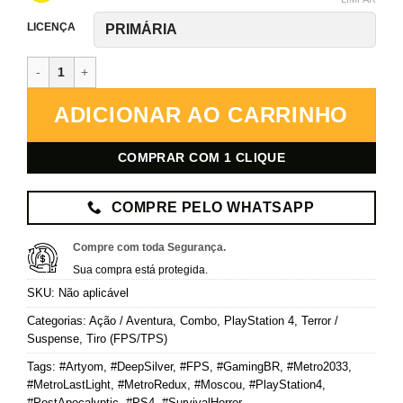
LICENÇA
Metro Redux – PlayStation 4 – Mídia Digital quantidade
ADICIONAR AO CARRINHO
COMPRAR COM 1 CLIQUE
COMPRE PELO WHATSAPP
Compre com toda Segurança.
Sua compra está protegida.
SKU:
Não aplicável
Categorias:
Ação / Aventura
,
Combo
,
PlayStation 4
,
Terror /
Suspense
,
Tiro (FPS/TPS)
Tags:
#Artyom
,
#DeepSilver
,
#FPS
,
#GamingBR
,
#Metro2033
,
#MetroLastLight
,
#MetroRedux
,
#Moscou
,
#PlayStation4
,
#PostApocalyptic
,
#PS4
,
#SurvivalHorror