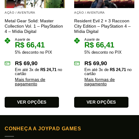
AÇÃO / AVENTURA
AÇÃO / AVENTURA
Metal Gear Solid: Master
Resident Evil 2 + 3 Raccoon
Collection Vol. 1 – PlayStation
City Edition – PlayStation 4 –
4 – Mídia Digital
Mídia Digital
A partir de
A partir de
R$
66,41
R$
66,41
5% desconto no PIX
5% desconto no PIX
R$
69,90
R$
69,90
Em até
3
x de
R$
24,71
no
Em até
3
x de
R$
24,71
no
cartão
cartão
Mais formas de
Mais formas de
pagamento
pagamento
VER OPÇÕES
VER OPÇÕES
Este
Este
produto
produto
tem
tem
CONHEÇA A JOYPAD GAMES
várias
várias
variantes.
variantes.