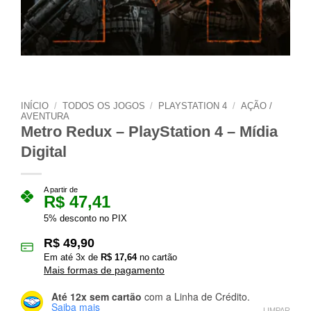
INÍCIO
/
TODOS OS JOGOS
/
PLAYSTATION 4
/
AÇÃO /
AVENTURA
Metro Redux – PlayStation 4 – Mídia
Digital
A partir de
R$
47,41
5% desconto no PIX
R$
49,90
Em até
3
x de
R$
17,64
no cartão
Mais formas de pagamento
Até 12x sem cartão
com a Linha de Crédito.
Saiba mais
LIMPAR