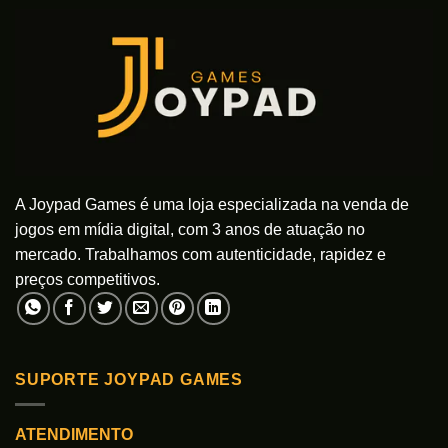
As
As
opções
opções
podem
podem
ser
ser
escolhidas
escolhidas
na
na
página
página
do
do
produto
produto
A Joypad Games é uma loja especializada na venda de
jogos em mídia digital, com 3 anos de atuação no
mercado. Trabalhamos com autenticidade, rapidez e
preços competitivos.
SUPORTE JOYPAD GAMES
ATENDIMENTO