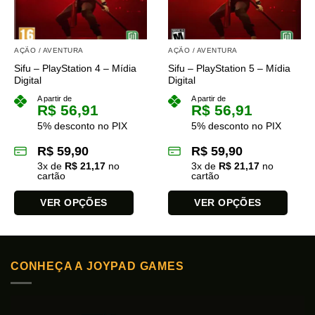
AÇÃO / AVENTURA
AÇÃO / AVENTURA
Sifu – PlayStation 4 – Mídia
Sifu – PlayStation 5 – Mídia
Digital
Digital
A partir de
A partir de
R$
56,91
R$
56,91
5% desconto no PIX
5% desconto no PIX
R$
59,90
R$
59,90
3
x de
R$
21,17
no
3
x de
R$
21,17
no
cartão
cartão
VER OPÇÕES
VER OPÇÕES
Este
Este
produto
produto
tem
tem
CONHEÇA A JOYPAD GAMES
várias
várias
variantes.
variantes.
As
As
opções
opções