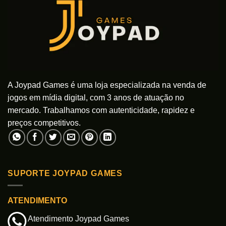
podem
podem
ser
ser
escolhidas
escolhidas
na
na
página
página
do
do
produto
produto
A Joypad Games é uma loja especializada na venda de
jogos em mídia digital, com 3 anos de atuação no
mercado. Trabalhamos com autenticidade, rapidez e
preços competitivos.
SUPORTE JOYPAD GAMES
ATENDIMENTO
Atendimento Joypad Games