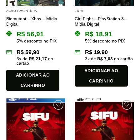
AÇÃO / AVENTURA
LUTA
Biomutant – Xbox – Mídia
Girl Fight – PlayStation 3 –
Digital
Mídia Digital
R$
56,91
R$
18,91
5% desconto no PIX
5% desconto no PIX
R$
59,90
R$
19,90
3
x de
R$
21,17
no
3
x de
R$
7,03
no cartão
cartão
ADICIONAR AO
ADICIONAR AO
CARRINHO
CARRINHO