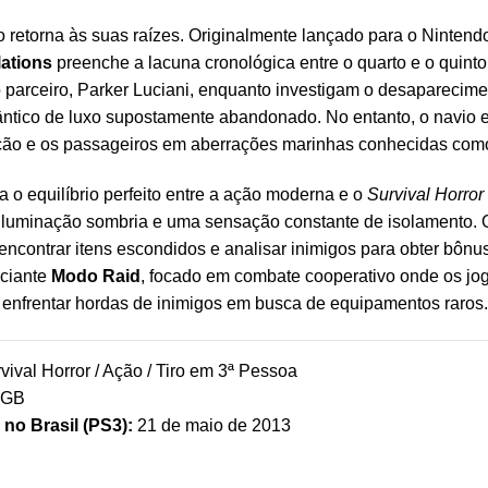
co retorna às suas raízes. Originalmente lançado para o Ninten
lations
preenche a lacuna cronológica entre o quarto e o quinto 
 parceiro, Parker Luciani, enquanto investigam o desaparecime
ântico de luxo supostamente abandonado. No entanto, o navio e
lação e os passageiros em aberrações marinhas conhecidas com
a o equilíbrio perfeito entre a ação moderna e o
Survival Horror
, iluminação sombria e uma sensação constante de isolamento. 
encontrar itens escondidos e analisar inimigos para obter bônu
iciante
Modo Raid
, focado em combate cooperativo onde os jo
 enfrentar hordas de inimigos em busca de equipamentos raros.
vival Horror / Ação / Tiro em 3ª Pessoa
 GB
no Brasil (PS3):
21 de maio de 2013