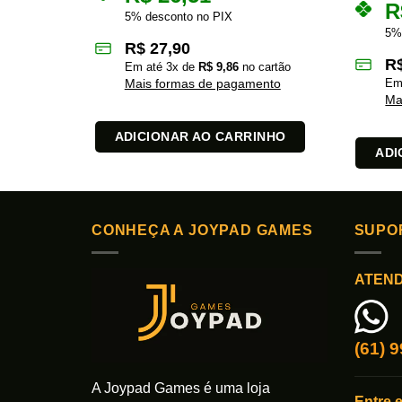
R
5% desconto no PIX
5%
R$
27,90
R
Em até
3
x de
R$
9,86
no cartão
Mais formas de pagamento
Em
Ma
ADICIONAR AO CARRINHO
ADI
CONHEÇA A JOYPAD GAMES
SUPO
ATEN
(61) 
A Joypad Games é uma loja
Entre 