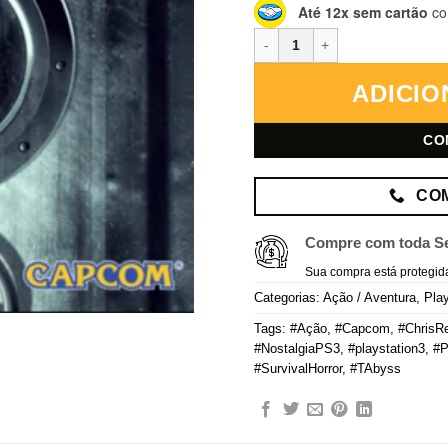
Até 12x sem cartão
co
Resident Evil: Revelations – Pl
ADICIO
CO
CO
Compre com toda S
Sua compra está protegid
Categorias:
Ação / Aventura
,
Play
Tags:
#Ação
,
#Capcom
,
#ChrisRe
#NostalgiaPS3
,
#playstation3
,
#
#SurvivalHorror
,
#TAbyss