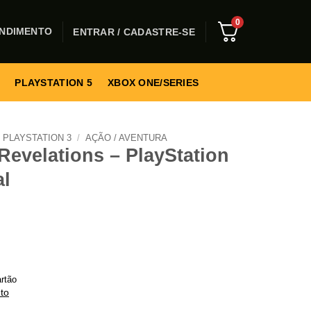
0
NDIMENTO
ENTRAR / CADASTRE-SE
PLAYSTATION 5
XBOX ONE/SERIES
PLAYSTATION 3
/
AÇÃO / AVENTURA
 Revelations – PlayStation
al
rtão
to