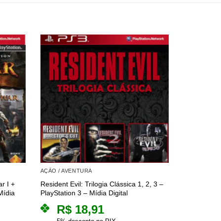
AÇÃO / AVENTURA
AÇÃO / AVE
r I +
Resident Evil: Trilogia Clássica 1, 2, 3 –
Devil May C
Mídia
PlayStation 3 – Mídia Digital
PlayStation 
R$
18,91
R$