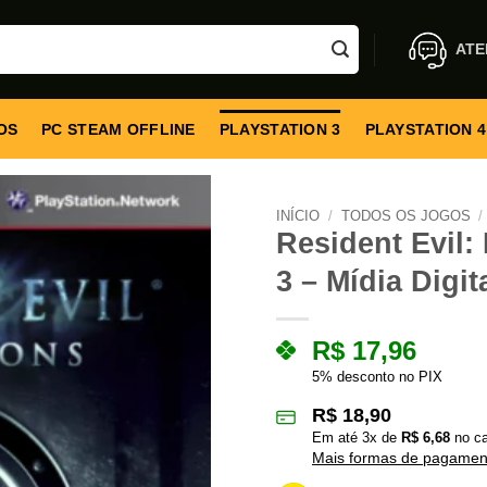
ATE
OS
PC STEAM OFFLINE
PLAYSTATION 3
PLAYSTATION 4
INÍCIO
/
TODOS OS JOGOS
/
Resident Evil:
3 – Mídia Digit
R$
17,96
5% desconto no PIX
R$
18,90
Em até
3
x de
R$
6,68
no ca
Mais formas de pagamen