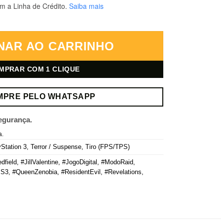
m a Linha de Crédito.
Saiba mais
ayStation 3 – Mídia Digital quantidade
NAR AO CARRINHO
MPRAR COM 1 CLIQUE
MPRE PELO WHATSAPP
egurança.
a.
Station 3
,
Terror / Suspense
,
Tiro (FPS/TPS)
dfield
,
#JillValentine
,
#JogoDigital
,
#ModoRaid
,
PS3
,
#QueenZenobia
,
#ResidentEvil
,
#Revelations
,