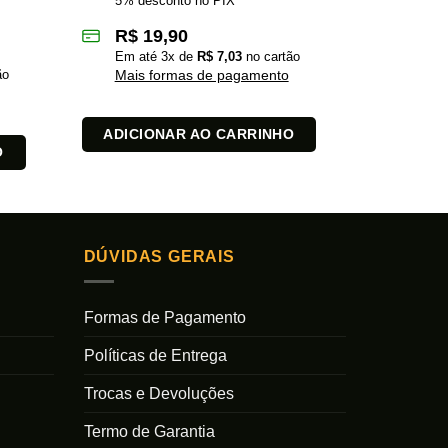
5% desconto no PIX
5% des
R$
19,90
R$
2
Em até
3
x de
R$
7,03
no cartão
Em at
ão
Mais formas de pagamento
Mais 
ADICIONAR AO CARRINHO
ADICI
O
DÚVIDAS GERAIS
Formas de Pagamento
Políticas de Entrega
Trocas e Devoluções
Termo de Garantia