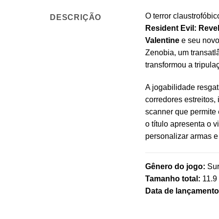
O terror claustrofóbi
DESCRIÇÃO
Resident Evil: Reve
Valentine
e seu novo
Zenobia, um transatl
transformou a tripu
A jogabilidade resgat
corredores estreitos
scanner que permite 
o título apresenta o v
personalizar armas e
Gênero do jogo:
Sur
Tamanho total:
11.9
Data de lançamento 