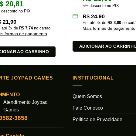
$
20,81
5% desconto no PIX
 desconto no PIX
R$
24,90
$
21,90
Em até
3
x de
R$
8,80
no cart
 até
3
x de
R$
7,74
no cartão
Mais formas de pagamento
is formas de pagamento
ADICIONAR AO CARRINH
CIONAR AO CARRINHO
RTE JOYPAD GAMES
INSTITUCIONAL
DIMENTO
Quem Somos
Atendimento Joypad
Fale Conosco
Games
99582-3858
Política de Privacidade
em Contato