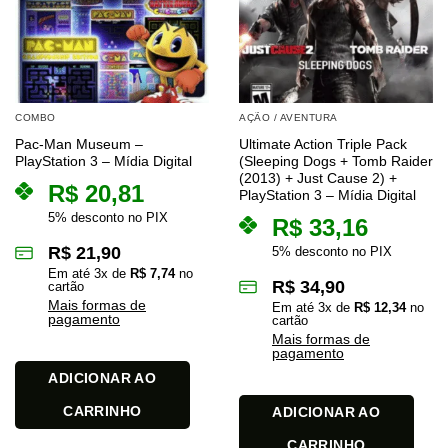
COMBO
AÇÃO / AVENTURA
Pac-Man Museum –
Ultimate Action Triple Pack
PlayStation 3 – Mídia Digital
(Sleeping Dogs + Tomb Raider
(2013) + Just Cause 2) +
R$
20,81
PlayStation 3 – Mídia Digital
5% desconto no PIX
R$
33,16
R$
21,90
5% desconto no PIX
Em até
3
x de
R$
7,74
no
R$
34,90
cartão
Mais formas de
Em até
3
x de
R$
12,34
no
pagamento
cartão
Mais formas de
pagamento
ADICIONAR AO
CARRINHO
ADICIONAR AO
CARRINHO