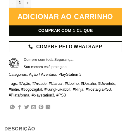
Kung Fu Rabbit – PlayStation 3 – Mídia Digital quantidade
ADICIONAR AO CARRINHO
COMPRAR COM 1 CLIQUE
COMPRE PELO WHATSAPP
Compre com toda Segurança.
Sua compra está protegida.
Categorias:
Ação / Aventura
,
PlayStation 3
Tags:
#Ação
,
#Arcade
,
#Casual
,
#Coelho
,
#Desafio
,
#Divertido
,
#Indie
,
#JogoDigital
,
#KungFuRabbit
,
#Ninja
,
#NostalgiaPS3
,
#Plataforma
,
#playstation3
,
#PS3
DESCRIÇÃO