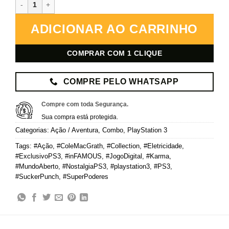
inFAMOUS Collection – PlayStation 3 – Mídia Digital quantidade
ADICIONAR AO CARRINHO
COMPRAR COM 1 CLIQUE
COMPRE PELO WHATSAPP
Compre com toda Segurança.
Sua compra está protegida.
Categorias:
Ação / Aventura
,
Combo
,
PlayStation 3
Tags:
#Ação
,
#ColeMacGrath
,
#Collection
,
#Eletricidade
,
#ExclusivoPS3
,
#inFAMOUS
,
#JogoDigital
,
#Karma
,
#MundoAberto
,
#NostalgiaPS3
,
#playstation3
,
#PS3
,
#SuckerPunch
,
#SuperPoderes