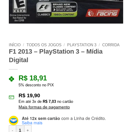
INÍCIO
/
TODOS OS JOGOS
/
PLAYSTATION 3
/
CORRIDA
F1 2013 – PlayStation 3 – Mídia
Digital
R$
18,91
5% desconto no PIX
R$
19,90
Em até
3
x de
R$
7,03
no cartão
Mais formas de pagamento
Até 12x sem cartão
com a Linha de Crédito.
Saiba mais
F1 2013 – PlayStation 3 – Mídia Digital quantidade