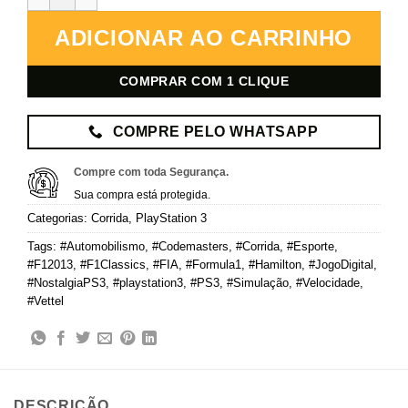
ADICIONAR AO CARRINHO
COMPRAR COM 1 CLIQUE
COMPRE PELO WHATSAPP
Compre com toda Segurança.
Sua compra está protegida.
Categorias:
Corrida
,
PlayStation 3
Tags:
#Automobilismo
,
#Codemasters
,
#Corrida
,
#Esporte
,
#F12013
,
#F1Classics
,
#FIA
,
#Formula1
,
#Hamilton
,
#JogoDigital
,
#NostalgiaPS3
,
#playstation3
,
#PS3
,
#Simulação
,
#Velocidade
,
#Vettel
DESCRIÇÃO