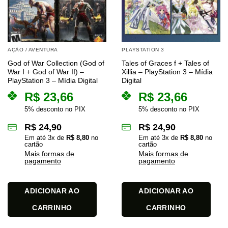
AÇÃO / AVENTURA
PLAYSTATION 3
God of War Collection (God of
Tales of Graces f + Tales of
War I + God of War II) –
Xillia – PlayStation 3 – Mídia
PlayStation 3 – Mídia Digital
Digital
R$
23,66
R$
23,66
5% desconto no PIX
5% desconto no PIX
R$
24,90
R$
24,90
Em até
3
x de
R$
8,80
no
Em até
3
x de
R$
8,80
no
cartão
cartão
Mais formas de
Mais formas de
pagamento
pagamento
ADICIONAR AO
ADICIONAR AO
CARRINHO
CARRINHO